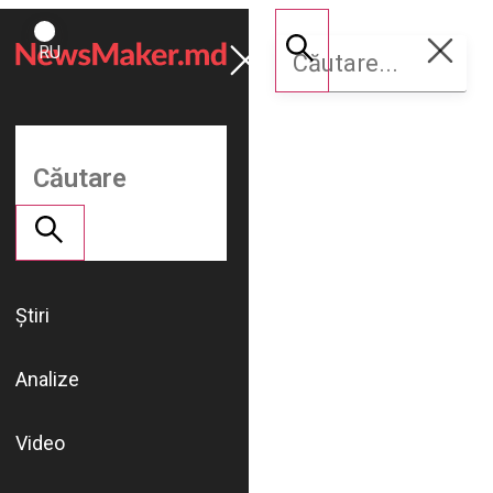
ROMÂNĂ
Susține
RU
NM
Știri
Analize
Video