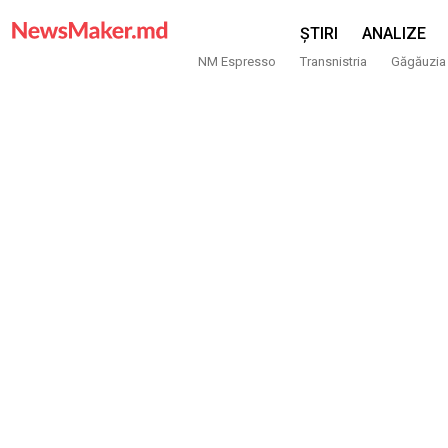
ȘTIRI
ANALIZE
NM Espresso
Transnistria
Găgăuzia