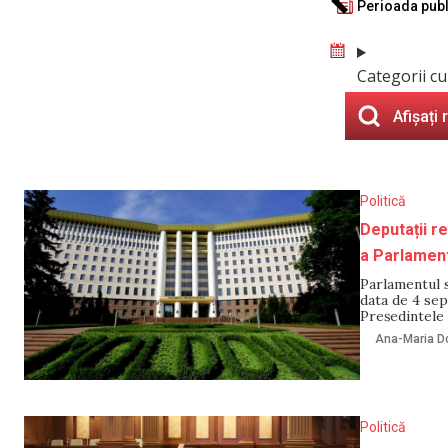
Perioada publ
Categorii cu
Afișați 
Politică
Deputații r
a Parlament
Parlamentul 
data de 4 sep
Președintele
al Parlamentul
Ana-Maria Do
proiectul ord
Politică