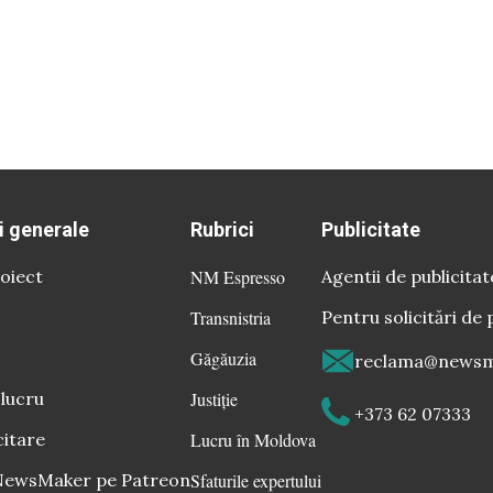
i generale
Rubrici
Publicitate
oiect
NM Espresso
Agentii de publicitat
Transnistria
Pentru solicitări de 
Găgăuzia
reclama@newsm
 lucru
Justiție
+373 62 07333
citare
Lucru în Moldova
 NewsMaker pe Patreon
Sfaturile expertului