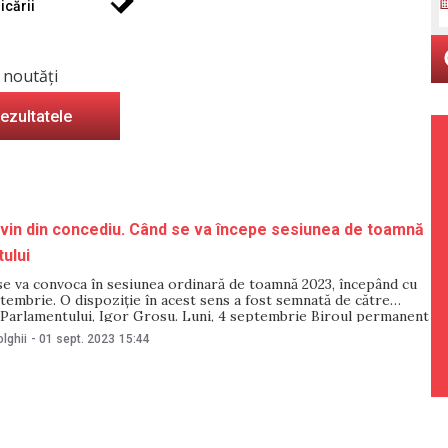
icării
 noutăți
rezultatele
evin din concediu. Când se va începe sesiunea de toamnă
ului
se va convoca în sesiunea ordinară de toamnă 2023, începând cu
tembrie. O dispoziție în acest sens a fost semnată de către
 Parlamentului, Igor Grosu. Luni, 4 septembrie Biroul permanent
ui se va întruni în ședință, în cadrul căreia va fi pregătit
lghii
-
01 sept. 2023
15:44
inii