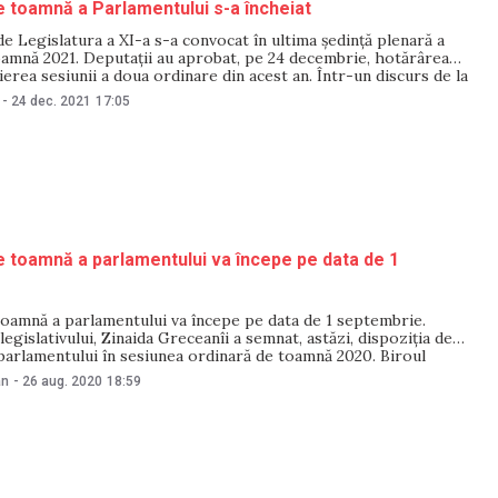
 toamnă a Parlamentului s-a încheiat
e Legislatura a XI-a s-a convocat în ultima ședință plenară a
oamnă 2021. Deputații au aprobat, pe 24 decembrie, hotărârea
ierea sesiunii a doua ordinare din acest an. Într-un discurs de la
ală, deputatul BCS, Corneliu Furculiță, a criticat activitatea
-
24 dec. 2021
17:05
mintind că în perioada
 toamnă a parlamentului va începe pe data de 1
toamnă a parlamentului va începe pe data de 1 septembrie.
legislativului, Zinaida Greceanîi a semnat, astăzi, dispoziția de
parlamentului în sesiunea ordinară de toamnă 2020. Biroul
mează să stabilească data primei ședințe plenare din sesiunea de
an
-
26 aug. 2020
18:59
pregătirea proiectului ordinii de zi. Potrivit