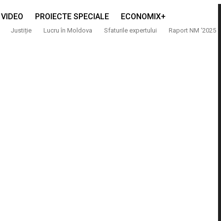
VIDEO
PROIECTE SPECIALE
ECONOMIX+
Justiție
Lucru în Moldova
Sfaturile expertului
Raport NM ‘2025