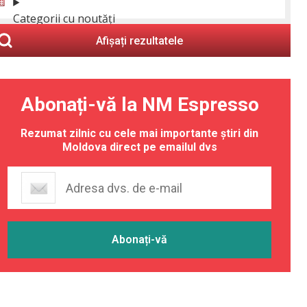
Categorii cu noutăți
Afișați rezultatele
Abonați-vă la NM Espresso
Rezumat zilnic cu cele mai importante știri din
Moldova direct pe emailul dvs