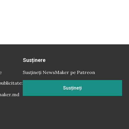
Susținere
e
Susțineți NewsMaker pe Patreon
publicitate:
Susțineți
aker.md