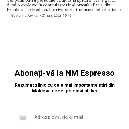
Cel puțin patru persoane au ajuns la spital în stare gravă,
după o explozie în centrul istoric al orașului Paris, din
Franța, scrie Meduza. Potrivit sursei, în urma deflagrației, o
parte dintr-un bloc s-a prăbușit. Cazul a avut loc în după-
Ecaterina Arvintii
-
21 iun. 2023
19:49
amiaza zilei de azi. Conform portalului citat, patru
persoane sunt
Abonați-vă la NM Espresso
Rezumat zilnic cu cele mai importante știri din
Moldova direct pe emailul dvs