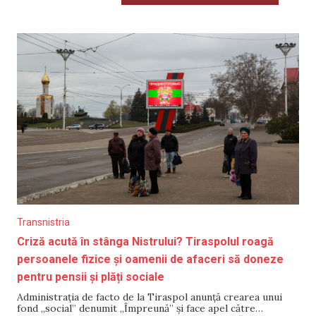
Transnistria
Criză acută în stânga Nistrului? Tiraspolul roagă
persoanele fizice și oamenii de afaceri să doneze
pentru pensii și plăți sociale
Administrația de facto de la Tiraspol anunță crearea unui
fond „social” denumit „Împreună” și face apel către