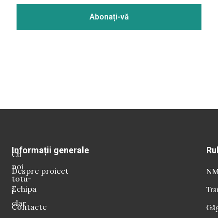
Informații generale
Ru
Cu
noi
Despre proiect
NM 
totu-
Echipa
Tra
i
clar
Contacte
Găg