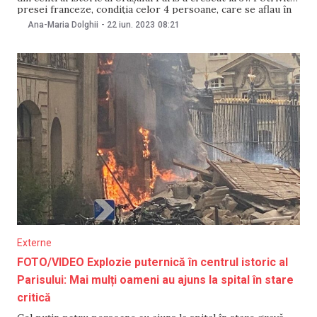
presei franceze, condiția celor 4 persoane, care se aflau în
stare critică, rămâne neschimbată. Autoritățile din Franța au
Ana-Maria Dolghii
-
22 iun. 2023
08:21
declarat că iau în considerare mai multe ipoteze privind
cauza exploziei, dar
Externe
FOTO/VIDEO Explozie puternică în centrul istoric al
Parisului: Mai mulți oameni au ajuns la spital în stare
critică