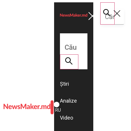
Știri
Analize
ROMÂNĂ
RU
Video