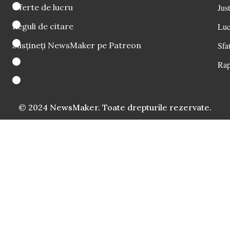
Oferte de lucru
Just
Reguli de citare
Luc
Susțineți NewsMaker pe Patreon
Sfat
Rap
© 2024 NewsMaker. Toate drepturile rezervate.