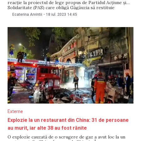
reacție la proiectul de lege propus de Partidul Acțiune și
Solidaritate (PAS) care obligă Găgăuzia să restituie
impozite și taxe pe valoare adăugată (TVA) din propriul
Ecaterina Arvintii
-
18 iul. 2023
14:45
buget, dar nu de la bugetul public național, așa cum se
întâmplă în prezent,
Externe
Explozie la un restaurant din China: 31 de persoane
au murit, iar alte 38 au fost rănite
O explozie cauzată de o scrugere de gaz a avut loc la un