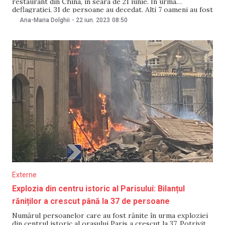
restaurant din China, în seara de 21 iunie. În urma
deflagrației, 31 de persoane au decedat. Alți 7 oameni au fost
spitalizați, dintre care unul se află în stare critică, relatează
Ana-Maria Dolghii
-
22 iun. 2023
08:50
Radio Svoboda. Accidentul a avut loc
Externe
Explozia din centru istoric al Parisului: Bilanțul
răniților a crescut până la 37 de persoane
Numărul persoanelor care au fost rănite în urma exploziei
din centrul istoric al orașului Paris a crescut la 37. Potrivit