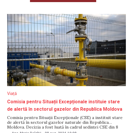
Viață
Comisia pentru Situații Excepționale instituie stare
de alertă în sectorul gazelor din Republica Moldova
Comisia pentru Situații Excepționale (CSE) a instituit stare
de alertă în sectorul gazelor naturale din Republica
Moldova. Decizia a fost luată în cadrul ședinței CSE din 8
august. „În contextul informațiilor prezentate de către