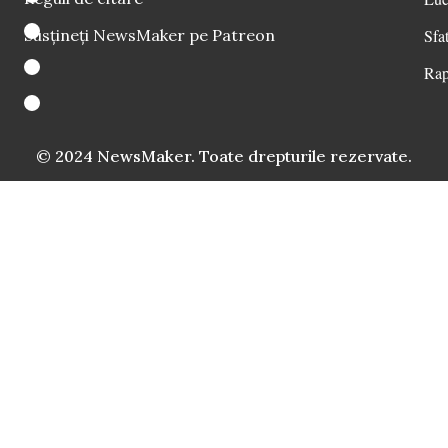
Susțineți NewsMaker pe Patreon
Sfat
Rap
© 2024 NewsMaker. Toate drepturile rezervate.