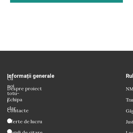
Informații generale
Ru
Cu
noi
Despre proiect
NM 
totu-
Echipa
Tra
i
clar
Contacte
Găg
Oferte de lucru
Just
Reguli de citare
Luc