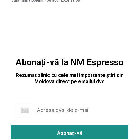
Ana-Maria Dolghii
-
08 aug. 2024
19:08
Ministerul Energiei privind riscul potențial de întrerupere
a aprovizionării cu gaze naturale, ca urmare a acțiunilor
Abonați-vă la NM Espresso
Rezumat zilnic cu cele mai importante știri din
Moldova direct pe emailul dvs