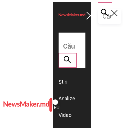
Știri
Analize
ROMÂNĂ
RU
Video