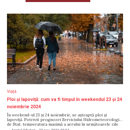
Viață
Ploi și lapoviță: cum va fi timpul în weekendul 23 și 24
noiembrie 2024
În weekend-ul 23 și 24 noiembrie, se așteaptă ploi și
lapoviță. Potrivit prognozei Serviciului Hidrometeorologic
de Stat, temperatura maximă a aerului în următoarele zile
va fi de +6°C. În raioanele centrale și la Chișinău, sâmbătă,