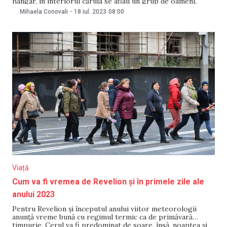
hangar, în interiorul căruia se aflau un grup de oameni,
scrie Novaya Gazeta cu referire la Serviciul de pompieri de
Mihaela Conovali
-
18 iul. 2023
08:00
stat din Varșovia. Cel puțin 5 persoane au decedat, alte 10
au fost
Viață
Cum va fi vremea de Revelion și în primele zile ale
anului 2023
Pentru Revelion și începutul anului viitor meteorologii
anunță vreme bună cu regimul termic ca de primăvară
timpurie. Cerul va fi predominat de soare, însă, noaptea și