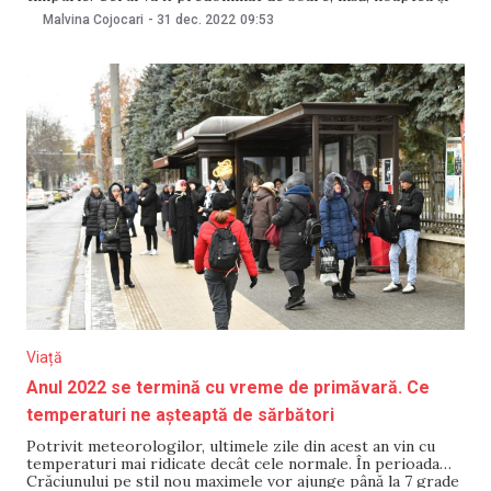
dimineața se prevăd condiţii de ceață. Vântul va sufla
Malvina Cojocari
-
31 dec. 2022
09:53
predominant slab. Regimul termic prezintă o ușoară
creștere, astfel temperatura minimă a aerului din ultima
Viață
Anul 2022 se termină cu vreme de primăvară. Ce
temperaturi ne așteaptă de sărbători
Potrivit meteorologilor, ultimele zile din acest an vin cu
temperaturi mai ridicate decât cele normale. În perioada
Crăciunului pe stil nou maximele vor ajunge până la 7 grade