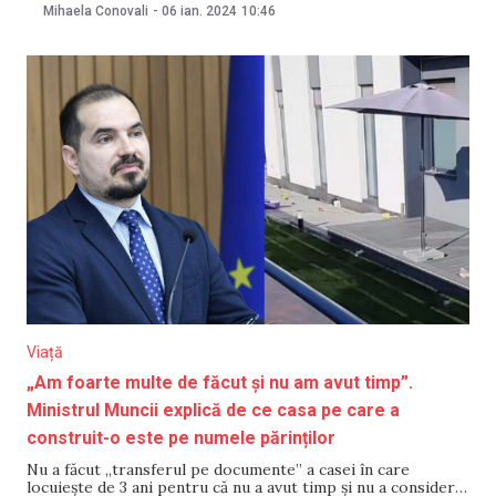
începând cu ziua de 7 ianuarie. În cadrul instituției vor activa
Mihaela Conovali
-
06 ian. 2024
10:46
responsabili inclusiv din ministere „gata să gestioneze
situația din țară”. Menționăm, pentru perioada 7-10
Viață
„Am foarte multe de făcut și nu am avut timp”.
Ministrul Muncii explică de ce casa pe care a
construit-o este pe numele părinților
Nu a făcut „transferul pe documente” a casei în care
locuiește de 3 ani pentru că nu a avut timp și nu a considerat