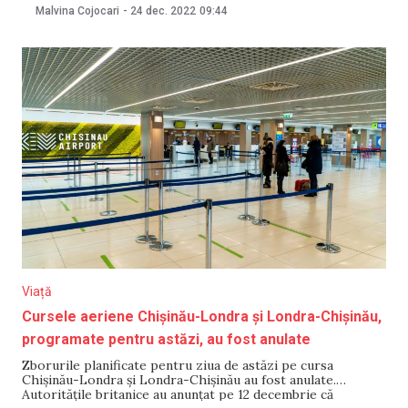
Celsius, iar de Revelion meteorologii prognozează
Malvina Cojocari
-
24 dec. 2022
09:44
precipitaţii sub formă de ploi în nordul şi centrul ţării, în
timp ce la sud va
Viață
Cursele aeriene Chișinău-Londra și Londra-Chișinău,
programate pentru astăzi, au fost anulate
Zborurile planificate pentru ziua de astăzi pe cursa
Chișinău-Londra și Londra-Chișinău au fost anulate.
Autoritățile britanice au anunțat pe 12 decembrie că