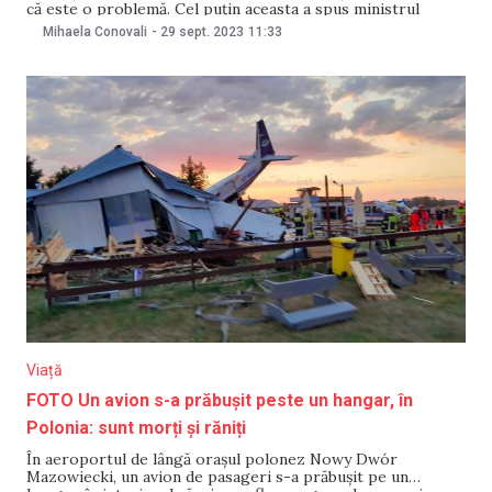
că este o problemă. Cel puțin aceasta a spus ministrul
Muncii și Protecției Sociale Alexei Buzu cu privire la casa
Mihaela Conovali
-
29 sept. 2023
11:33
din Ratuș în care este stabilit
Viață
FOTO Un avion s-a prăbușit peste un hangar, în
Polonia: sunt morți și răniți
În aeroportul de lângă orașul polonez Nowy Dwór
Mazowiecki, un avion de pasageri s-a prăbușit pe un