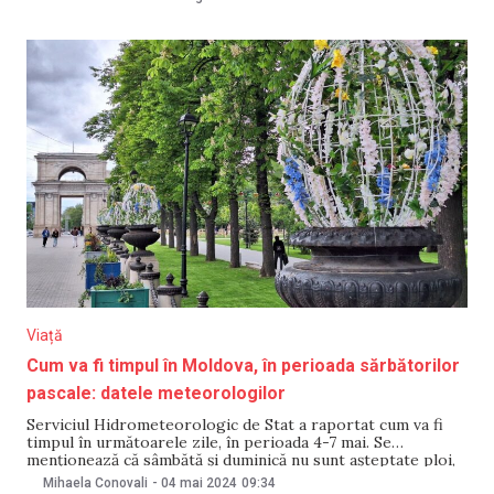
precipitații. Menționăm, până pe 12 august, localitățile din
centrul și sudul Moldovei se vor
Viață
Cum va fi timpul în Moldova, în perioada sărbătorilor
pascale: datele meteorologilor
Serviciul Hidrometeorologic de Stat a raportat cum va fi
timpul în următoarele zile, în perioada 4-7 mai. Se
menționează că sâmbătă și duminică nu sunt așteptate ploi,
totodată vom avea maxime de până la +22°C. În noaptea de
Mihaela Conovali
-
04 mai 2024
09:34