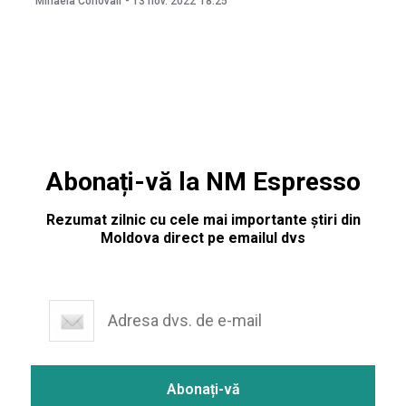
Mihaela Conovali
-
13 nov. 2022
18:25
maxime de până la +7 grade Celsius, atunci pe timp de
noapte se așteaptă -3
Abonați-vă la NM Espresso
Rezumat zilnic cu cele mai importante știri din
Moldova direct pe emailul dvs