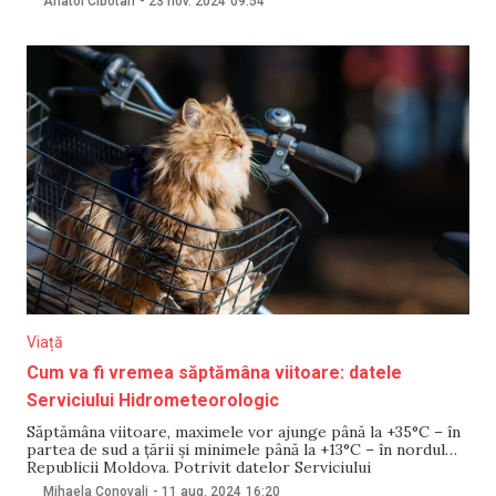
Anatol Cibotari
-
23 nov. 2024
09:54
sunt așteptate ploi. În timpul zilei, în weekend, temperatura
va ajunge până la +4°C, iar
Viață
Cum va fi vremea săptămâna viitoare: datele
Serviciului Hidrometeorologic
Săptămâna viitoare, maximele vor ajunge până la +35°C – în
partea de sud a țării și minimele până la +13°C – în nordul
Republicii Moldova. Potrivit datelor Serviciului
Hidrometeorologic, în perioada 12-18 august, nu vor cădea
Mihaela Conovali
-
11 aug. 2024
16:20