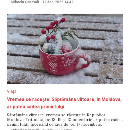
ninsoarea, poleiul și ceața au afectat aeroporturile din
Mihaela Conovali
-
12 dec. 2022
14:42
Marea Britanie. Compania WizzAir, responsabilă de zboruri,
nu a comentat situația. BBC scrie că toate zborurile au fost
suspendate pe
Viață
Vremea se răcește. Săptămâna viitoare, în Moldova,
ar putea cădea primii fulgi
Săptămâna viitoare, vremea se răcește în Republica
Moldova. Totodată, pe 18, 19 și 20 noiembrie ar putea cădea
primii fulgi. Începând cu ziua de joi, 17 noiembrie,
temperaturile vor scădea. Dacă ziua se vor înregistra