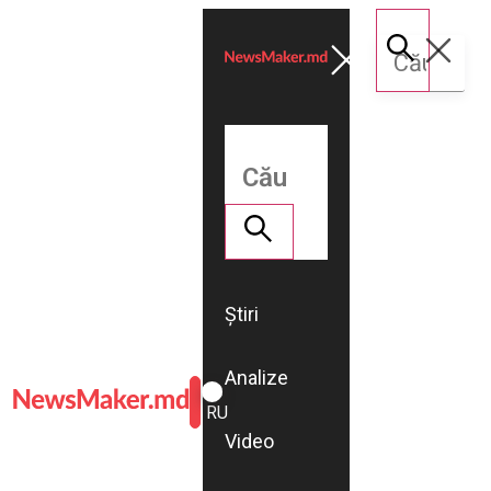
Știri
Analize
ROMÂNĂ
RU
Video