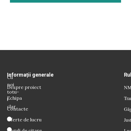
Informații generale
Ru
Cu
noi
Despre proiect
NM 
totu-
Echipa
Tra
i
clar
Contacte
Găg
Oferte de lucru
Just
Reguli de citare
Luc