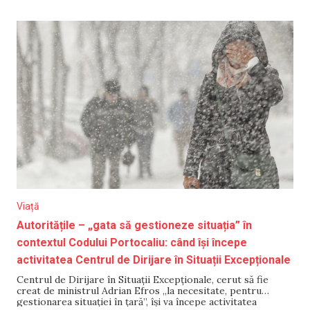
Paște vom avea temperaturi de până la +11°C. Sâmbătă și de
Paște,
Viață
Autoritățile – „gata să gestioneze situația” în
contextul Codului Portocaliu: când își începe
activitatea Centrul de Dirijare în Situații Excepționale
Centrul de Dirijare în Situații Excepționale, cerut să fie
creat de ministrul Adrian Efros „la necesitate, pentru
gestionarea situației în țară”, își va începe activitatea