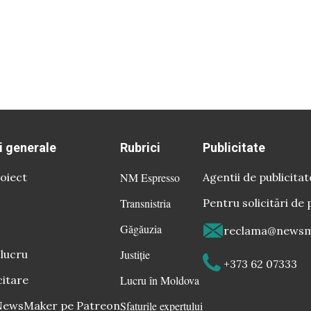
i generale
Rubrici
Publicitate
oiect
NM Espresso
Agentii de publicitat
Transnistria
Pentru solicitări de 
Găgăuzia
reclama@newsm
 lucru
Justiție
+373 62 07333
citare
Lucru în Moldova
 NewsMaker pe Patreon
Sfaturile expertului