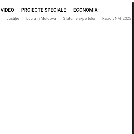
VIDEO
PROIECTE SPECIALE
ECONOMIX+
Justiție
Lucru în Moldova
Sfaturile expertului
Raport NM ‘2025