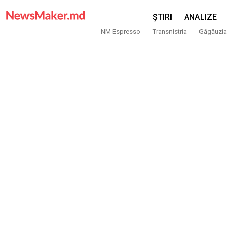
ȘTIRI
ANALIZE
NM Espresso
Transnistria
Găgăuzia