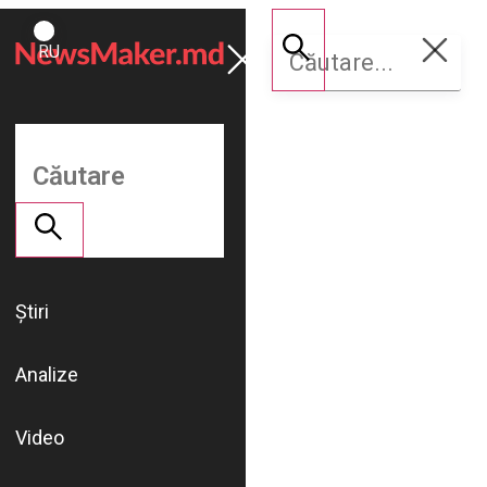
ROMÂNĂ
Susține
RU
NM
Știri
Analize
Video