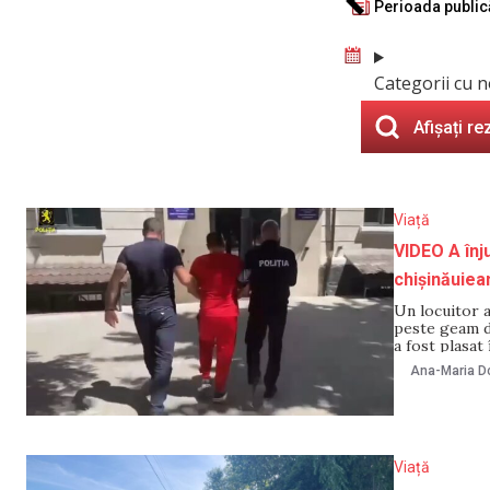
Perioada public
Categorii cu n
Afișați re
Viață
VIDEO A înju
chișinăuiean
Un locuitor a
peste geam de
a fost plasat
confirmate de
Ana-Maria Do
Viață