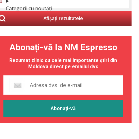
Categorii cu noutăți
Afișați rezultatele
Abonați-vă la NM Espresso
Rezumat zilnic cu cele mai importante știri din
Moldova direct pe emailul dvs