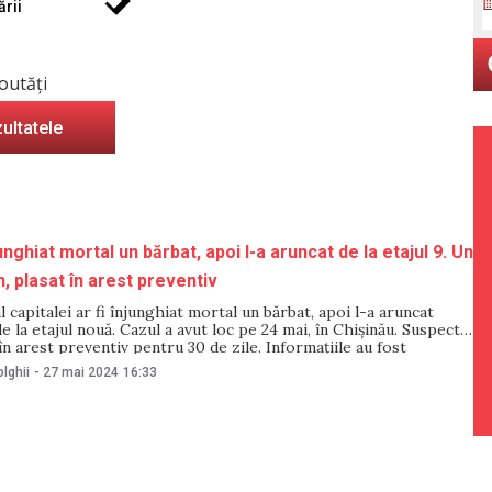
ării
outăți
zultatele
nghiat mortal un bărbat, apoi l-a aruncat de la etajul 9. Un
, plasat în arest preventiv
l capitalei ar fi înjunghiat mortal un bărbat, apoi l-a aruncat
 la etajul nouă. Cazul a avut loc pe 24 mai, în Chișinău. Suspectul
 în arest preventiv pentru 30 de zile. Informațiile au fost
 Inspectoratul General al Poliției (IGP) într-un
lghii
-
27 mai 2024
16:33