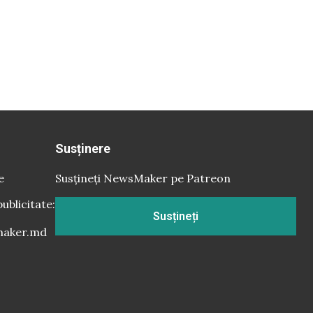
Susținere
e
Susțineți NewsMaker pe Patreon
publicitate:
Susțineți
aker.md