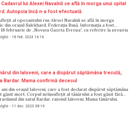
Cadavrul lui Alexei Navalnîi se află în morga unui spital
rd. Autopsia încă n-a fost efectuată
flețit al opozantului rus Alexei Navalnîi se află în morga
inic din orașul Salekhard, Federația Rusă. Informația a fost
18 februarie de „Novaya Gazeta Evropa”, cu referire la propria
t publicației, cadavrul politicianului a fost transportat la spital în
lghii
-
18 feb. 2024
16:16
 16 februarie, dar
rul din Ialoveni, care a dispărut săptămâna trecută,
la Bardar. Mama confirmă decesul
 ani din orașul Ialoveni, care a fost declarat dispărut săptămâna
t găsit mort. Corpul neînsuflețit al tânărului a fost găsit fără
travilanul din satul Bardar, raionul Ialoveni. Mama tânărului,
p, a confirmat faptul că cadavrul depistat este al fiul ei.
lghii
-
11 dec. 2023
08:19
l General