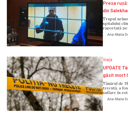
Presa rusă: 
din Salekha
Trupul neînsu
spitalului cl
raportată pe 
sursă. Potrivi
Ana-Maria Do
seara zilei de
Viață
UPDATE Tână
găsit mort 
Tânărul de 19
trecută, a fos
suflare în ex
Natalia Proco
Ana-Maria Do
Inspectoratu