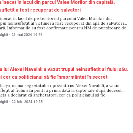
 înecat în lacul din parcul Valea Morilor din capitală.
suflețit a fost recuperat de salvatori
înecat în lacul de pe teritoriul parcului Valea Morilor din
pul neînsuflețit al victimei a fost recuperat din apă de salvatori
ară. Informațiile au fost confirmate pentru NM de purtătoare de
iei capitalei, Natalia Stati. Oamenii legii au fost alertați pe 21
lghii
-
21 mai 2024
19:26
ui Alexei Navalnîi a văzut trupul neînsuflețit al fiului său.
i cer ca politicianul să fie înmormântat în secret
naya, mama regretatului opozant rus Alexei Navalnîi, a văzut
flețit al fiului său pentru prima dată la șapte zile după decesul
eia a declarat că anchetatorii cer ca politicianul să fie
n secret. Pe 22 februarie, echipa lui Navalnîi a publicat un
lghii
-
22 feb. 2024
19:35
 care mama