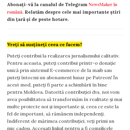
NewsMaker în
Abonați-vă la canalul de Telegram
română.
Relatăm despre cele mai importante știri
din țară și de peste hotare.
Vreți să susțineți ceea ce facem?
Puteți contribui la realizarea jurnalismului calitativ.
Pentru aceasta, puteți contribui printr-o donație
unică prin sistemul E-commerce de la maib sau
puteți întocmi un abonament lunar pe Patreon! În
acest mod, puteți fi parte a schimbării în bine
pentru Moldova. Datorită contribuției dvs, noi vom
avea posibilitatea să transformăm în realitate și mai
multe proiecte noi și importante și, ceea ce este la
fel de important, să rămânem independenți.
Indiferent de mărimea contribuției, veți primi un
mic cadou. Accesați linkul pentru a fi complicele