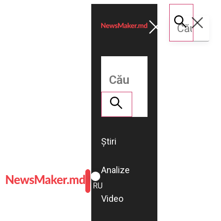
Știri
Analize
ROMÂNĂ
RU
Video