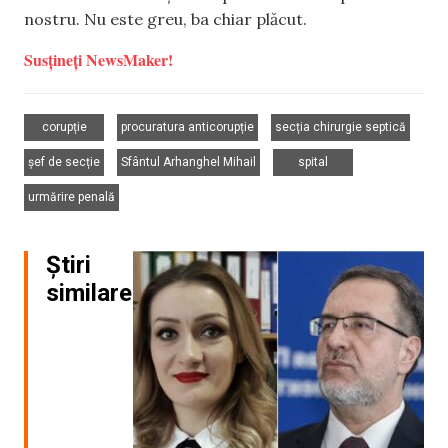
nostru. Nu este greu, ba chiar plăcut.
Susțineți NewsMaker!
,
,
,
corupție
procuratura anticorupție
secția chirurgie septică
,
,
,
șef de secție
Sfântul Arhanghel Mihail
spital
urmărire penală
Știri
similare