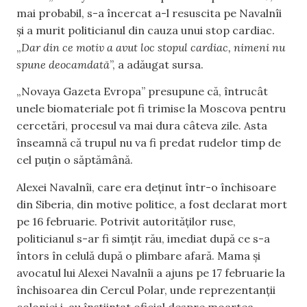
mai probabil, s-a încercat a-l resuscita pe Navalnîi
și a murit politicianul din cauza unui stop cardiac.
„
Dar din ce motiv a avut loc stopul cardiac, nimeni nu
spune deocamdată
”, a adăugat sursa.
„Novaya Gazeta Evropa” presupune că, întrucât
unele biomateriale pot fi trimise la Moscova pentru
cercetări, procesul va mai dura câteva zile. Asta
înseamnă că trupul nu va fi predat rudelor timp de
cel puțin o săptămână.
Alexei Navalnîi, care era deținut într-o închisoare
din Siberia, din motive politice, a fost declarat mort
pe 16 februarie. Potrivit autorităților ruse,
politicianul s-ar fi simțit rău, imediat după ce s-a
întors în celulă după o plimbare afară. Mama și
avocatul lui Alexei Navalnîi a ajuns pe 17 februarie la
închisoarea din Cercul Polar, unde reprezentanții
coloniei i-au înștiințat oficial despre moartea