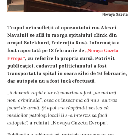
Novaya Gazeta
Trupul neînsuflețit al opozantului rus Alexei
Navalnîi se află în morga spitalului clinic din
orașul Salekhard, Federația Rusă. Informația a
„Novaya Gazeta
fost raportată pe 18 februarie de
Evropa”
, cu referire la propria sursă. Potrivit
publicației, cadavrul politicianului a fost
transportat la spital în seara zilei de 16 februarie,
dar autopsia nu a fost încă efectuată.
„
A devenit rapid clar că moartea a fost „de natură
non-criminală”, ceea ce înseamnă că nu s-au tras
focuri de armă. Și apoi s-a răspândit vestea că
medicilor patologi locali li s-a interzis să facă
autopsia
”, a relatat „Novaya Gazeta Evropa”.
Publicația a adăugat că, potrivit unor surse, pe