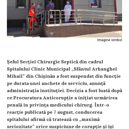
Imagine simbol
Șeful Secției Chirurgie Septică din cadrul
Spitalului Clinic Municipal „Sfântul Arhanghel
Mihail” din Chișinău a fost suspendat din funcție
pe durata unei anchete de serviciu, anunță
administrația instituției. Decizia a fost luată după
ce Procuratura Anticorupție a inițiat urmărirea
penală în privința medicului chirurg. Într-o
reacție publicată pe 7 august, conducerea
spitalului afirmă că tratează cu „maximă
seriozitate” orice suspiciune de corupție și își