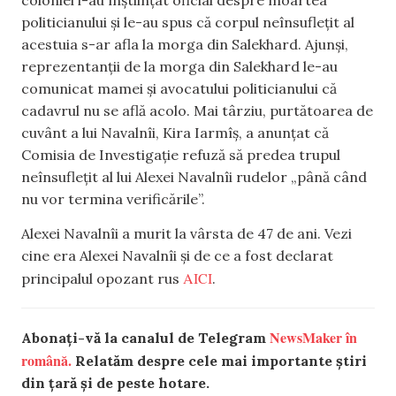
politicianului și le-au spus că corpul neînsuflețit al
acestuia s-ar afla la morga din Salekhard. Ajunși,
reprezentanții de la morga din Salekhard le-au
comunicat mamei și avocatului politicianului că
cadavrul nu se află acolo. Mai târziu, purtătoarea de
cuvânt a lui Navalnîi, Kira Iarmîș, a anunțat că
Comisia de Investigație refuză să predea trupul
neînsuflețit al lui Alexei Navalnîi rudelor „până când
nu vor termina verificările”.
Alexei Navalnîi a murit la vârsta de 47 de ani. Vezi
cine era Alexei Navalnîi și de ce a fost declarat
AICI
principalul opozant rus
.
NewsMaker în
Abonați-vă la canalul de Telegram
română.
Relatăm despre cele mai importante știri
din țară și de peste hotare.