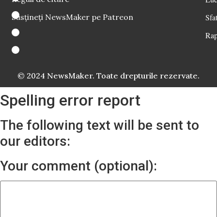
Susțineți NewsMaker pe Patreon
Sfat
Rap
© 2024 NewsMaker. Toate drepturile rezervate.
Spelling error report
The following text will be sent to
our editors:
Your comment (optional):