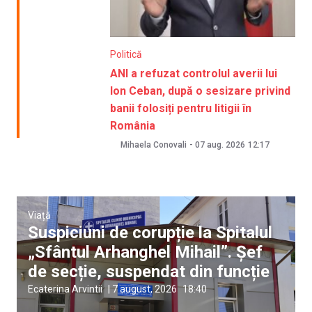
Politică
ANI a refuzat controlul averii lui
Ion Ceban, după o sesizare privind
banii folosiți pentru litigii în
România
Mihaela Conovali
-
07 aug. 2026
12:17
Viață
Suspiciuni de corupție la Spitalul
„Sfântul Arhanghel Mihail”. Șef
de secție, suspendat din funcție
Ecaterina Arvintii
|
7 august, 2026
18:40