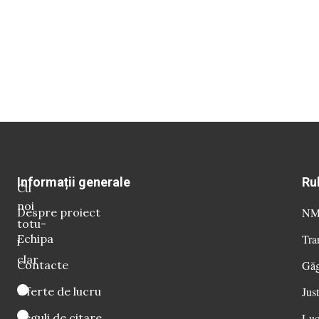
Informații generale
Ru
Cu
noi
Despre proiect
NM 
totu-
Echipa
Tra
i
clar
Contacte
Găg
Oferte de lucru
Just
Reguli de citare
Luc