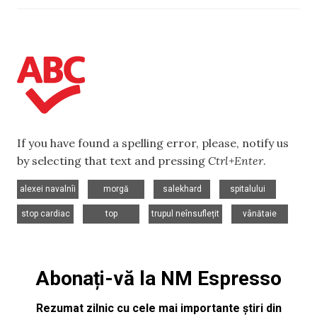
If you have found a spelling error, please, notify us
by selecting that text and pressing
Ctrl+Enter
.
,
,
,
,
alexei navalnîi
morgă
salekhard
spitalului
,
,
,
stop cardiac
top
trupul neînsuflețit
vânătaie
Abonați-vă la NM Espresso
Rezumat zilnic cu cele mai importante știri din