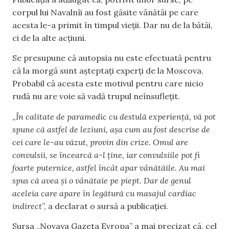
corpul lui Navalnîi au fost găsite vânătăi pe care
acesta le-a primit în timpul vieții. Dar nu de la bătăi,
ci de la alte acțiuni.
Se presupune că autopsia nu este efectuată pentru
că la morgă sunt așteptați experți de la Moscova.
Probabil că acesta este motivul pentru care nicio
rudă nu are voie să vadă trupul neînsuflețit.
„
În calitate de paramedic cu destulă experiență, vă pot
spune că astfel de leziuni, așa cum au fost descrise de
cei care le-au văzut, provin din crize. Omul are
convulsii, se încearcă a-l ține, iar convulsiile pot fi
foarte puternice, astfel încât apar vânătăile. Au mai
spus că avea și o vânătaie pe piept. Dar de genul
aceleia care apare în legătură cu masajul cardiac
indirect
”, a declarat o sursă a publicației.
Sursa „Novaya Gazeta Evropa” a mai precizat că, cel