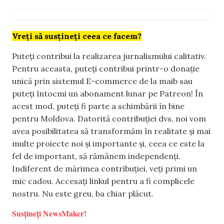
Vreți să susțineți ceea ce facem?
Puteți contribui la realizarea jurnalismului calitativ.
Pentru aceasta, puteți contribui printr-o donație
unică prin sistemul E-commerce de la maib sau
puteți întocmi un abonament lunar pe Patreon! În
acest mod, puteți fi parte a schimbării în bine
pentru Moldova. Datorită contribuției dvs, noi vom
avea posibilitatea să transformăm în realitate și mai
multe proiecte noi și importante și, ceea ce este la
fel de important, să rămânem independenți.
Indiferent de mărimea contribuției, veți primi un
mic cadou. Accesați linkul pentru a fi complicele
nostru. Nu este greu, ba chiar plăcut.
Susțineți NewsMaker!