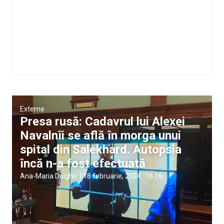
Externe
Presa rusă: Cadavrul lui Alexei
Navalnîi se află în morga unui
spital din Salekhard. Autopsia
încă n-a fost efectuată
Ana-Maria Dolghii
|
18 februarie, 2024
16:16