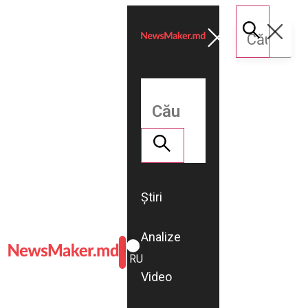
Știri
Analize
ROMÂNĂ
RU
Video