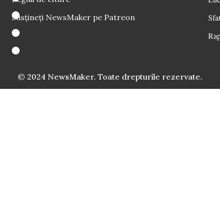
Susțineți NewsMaker pe Patreon
Sfat
Rap
© 2024 NewsMaker. Toate drepturile rezervate.