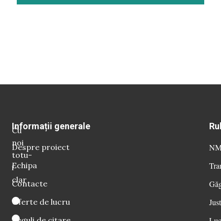
Informații generale
Ru
Cu
noi
Despre proiect
NM 
totu-
Echipa
Tra
i
clar
Contacte
Găg
Oferte de lucru
Just
Reguli de citare
Luc