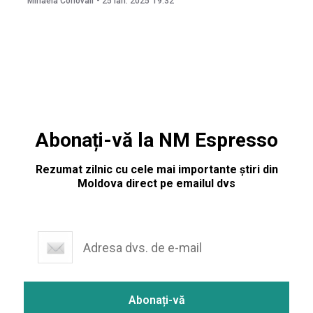
Mihaela Conovali
-
25 ian. 2025
19:32
un alt post de muncă. Zilele trecute, întreprinderea Calea
Ferată
Abonați-vă la NM Espresso
Rezumat zilnic cu cele mai importante știri din
Moldova direct pe emailul dvs