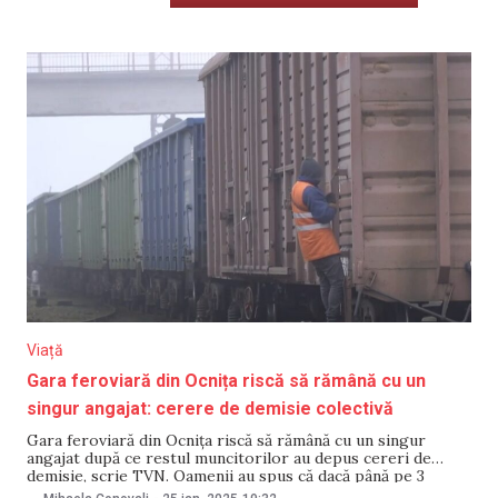
Viață
Gara feroviară din Ocnița riscă să rămână cu un
singur angajat: cerere de demisie colectivă
Gara feroviară din Ocnița riscă să rămână cu un singur
angajat după ce restul muncitorilor au depus cereri de
demisie, scrie TVN. Oamenii au spus că dacă până pe 3
februarie nu-și vor ridica bani vor fi nevoiți să-și găsească