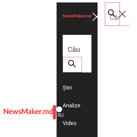
Știri
Analize
ROMÂNĂ
RU
Video