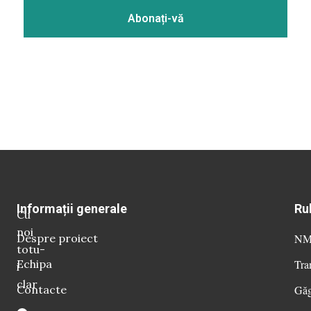
Informații generale
Ru
Cu
noi
Despre proiect
NM 
totu-
Echipa
Tra
i
clar
Contacte
Găg