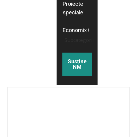
Proiecte
speciale
Economix+
Subcategorii
Susține
NM