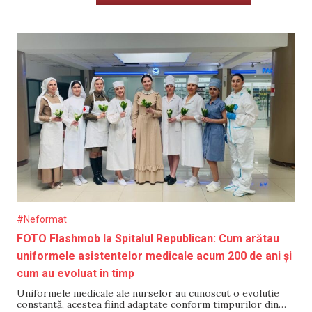
#Neformat
FOTO Flashmob la Spitalul Republican: Cum arătau
uniformele asistentelor medicale acum 200 de ani și
cum au evoluat în timp
Uniformele medicale ale nurselor au cunoscut o evoluție
constantă, acestea fiind adaptate conform timpurilor din