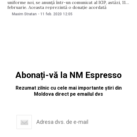
uniforme noi, se anunță într-un comunicat al IGP, astăzi, 11
februarie. Aceasta reprezintă o donație acordată
Ministerului Afacerilor Interne (MAI) din partea
Maxim Stratan
-
11 feb. 2020
12:05
jandarmeriei naționale franceze. Potrivit sursei citate, la
etapa actuală sunt echipați ofițerii de patrulare care
activează în municipiul Chișinău, iar în
Abonați-vă la NM Espresso
Rezumat zilnic cu cele mai importante știri din
Moldova direct pe emailul dvs