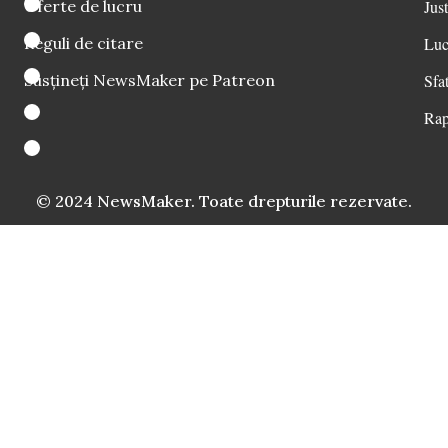
Oferte de lucru
Just
Reguli de citare
Luc
Susțineți NewsMaker pe Patreon
Sfat
Rap
© 2024 NewsMaker. Toate drepturile rezervate.