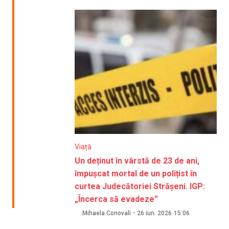
Viață
Un deținut în vârstă de 23 de ani,
împușcat mortal de un polițist în
curtea Judecătoriei Strășeni. IGP:
„Încerca să evadeze”
Mihaela Conovali
-
26 iun. 2026
15:06