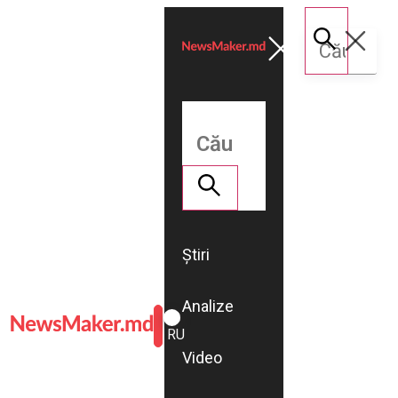
Știri
Analize
ROMÂNĂ
RU
Video