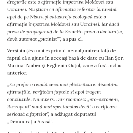
drogurile este o afirmație împotriva Moldovei sau
Ucrainei. Nu știam că afirmația referitor la nivelul
apei de pe Nistru și catastrofa ecologică este o
afirmație împotriva Moldovei sau Ucrainei. Iar dacă
presa de propagandă de la Kremlin preia o declarație,
devii automat „putinist”
”, a spus el.
Verșinin și-a mai exprimat nemulțumirea față de
faptul că a ajuns în aceeași bază de date cu Ilan Șor,
Marina Tauber și Evghenia Guțul, care a fost inclus
anterior.
„
Eu prefer o regulă ceva mai plictisitoare: discutăm
afirmațiile, verificăm faptele și apoi tragem
concluziile. Nu invers. Dar recunosc: „pro-ăvropeni,
Ru-ropeni” sună mai spectaculos decât o verificare
serioasă a faptelor
”, a adăugat deputatul
„Democrația Acasă”.