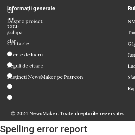
Informații generale
Ru
Cu
noi
Despre proiect
NM 
totu-
Echipa
Tra
i
clar
Contacte
Găg
Oferte de lucru
Just
Reguli de citare
Luc
Susțineți NewsMaker pe Patreon
Sfat
Rap
© 2024 NewsMaker. Toate drepturile rezervate.
Spelling error report