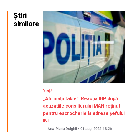
Știri
similare
Viață
„Afirmații false”. Reacția IGP după
acuzațiile consilierului MAN reținut
pentru escrocherie la adresa șefului
INI
Ana-Maria Dolghii
-
01 aug. 2026
13:26