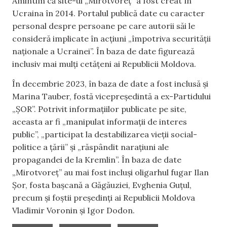
Amintim că site-ul „Mirotvoreț” a fost creat în
Ucraina în 2014. Portalul publică date cu caracter
personal despre persoane pe care autorii săi le
consideră implicate în acțiuni „împotriva securității
naționale a Ucrainei”. În baza de date figurează
inclusiv mai mulți cetățeni ai Republicii Moldova.
În decembrie 2023, în baza de date a fost inclusă și
Marina Tauber, fostă vicepreședintă a ex-Partidului
„ȘOR”. Potrivit informațiilor publicate pe site,
aceasta ar fi „manipulat informații de interes
public”, „participat la destabilizarea vieții social-
politice a țării” și „răspândit narațiuni ale
propagandei de la Kremlin”. În baza de date
„Mirotvoreț” au mai fost incluși oligarhul fugar Ilan
Șor, fosta bașcană a Găgăuziei, Evghenia Guțul,
precum și foștii președinți ai Republicii Moldova
Vladimir Voronin și Igor Dodon.
,
,