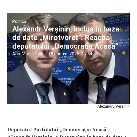
Politică
Alexandr Verșinin, inclus în baza
de date „Mirotvoreț”. Reacția
deputatului „Democrația Acasă”
Ana-Maria Dolghii
|
8 august, 2026
17:54
Alexandru Versinin
Deputatul Partidului „Democrația Acasă”,
Alexandr Verșinin, a fost inclus în baza de date a