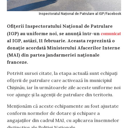
Inspectoratul Național de Patrulare al IGP/Facebook
Ofițerii Inspectoratului Național de Patrulare
comunicat
(IGP) au uniforme noi, se anunță într-un
al IGP, astăzi, 11 februarie. Aceasta reprezintă o
donație acordată Ministerului Afacerilor Interne
(MAI) din partea jandarmeriei naționale
franceze.
Potrivit sursei citate, la etapa actuală sunt echipați
ofițerii de patrulare care activează în municipiul
Chișinău, iar în următoarele zile aceste uniforme noi
vor ajunge și la agenții de patrulare din teritoriu.
Menționăm că aceste echipamente au fost ajustate
conform normelor de dotare și echipare a
angajaților din cadrul MAI, cu aplicarea însemnelor
distinctive ale Poliției Naționale.