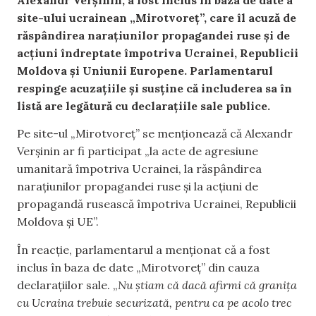
site-ului ucrainean „Mirotvoreț”, care îl acuză de
răspândirea narațiunilor propagandei ruse și de
acțiuni îndreptate împotriva Ucrainei, Republicii
Moldova și Uniunii Europene. Parlamentarul
respinge acuzațiile și susține că includerea sa în
listă are legătură cu declarațiile sale publice.
Pe site-ul „Mirotvoreț” se menționează că Alexandr
Verșinin ar fi participat „la acte de agresiune
umanitară împotriva Ucrainei, la răspândirea
narațiunilor propagandei ruse și la acțiuni de
propagandă rusească împotriva Ucrainei, Republicii
Moldova și UE”.
În reacție, parlamentarul a menționat că a fost
inclus în baza de date „Mirotvoreț” din cauza
declarațiilor sale. „
Nu știam că dacă afirmi că granița
cu Ucraina trebuie securizată, pentru ca pe acolo trec