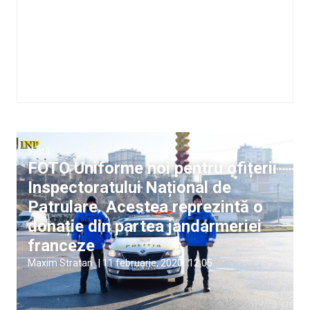
Viață
FOTO Uniforme noi pentru ofițerii
Inspectoratului Național de
Patrulare. Acestea reprezintă o
donație din partea jandarmeriei
franceze
Maxim Stratan
|
11 februarie, 2020
12:05