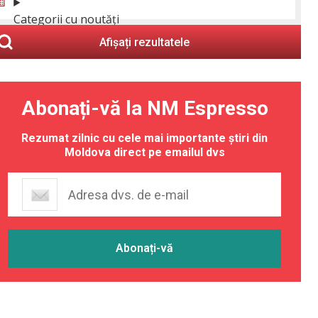
Categorii cu noutăți
Afișați rezultatele
Abonați-vă la NM Espresso
Rezumat zilnic cu cele mai importante știri din
Moldova direct pe emailul dvs