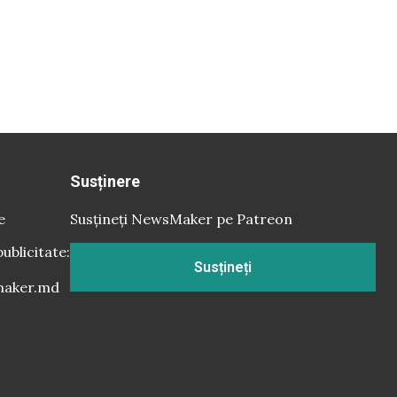
Susținere
e
Susțineți NewsMaker pe Patreon
publicitate:
Susțineți
aker.md