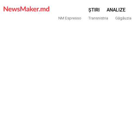
ȘTIRI
ANALIZE
NM Espresso
Transnistria
Găgăuzia