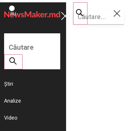
ROMÂNĂ
Susține
RU
NM
Știri
Analize
Video