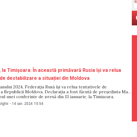
 la Timișoara: În această primăvară Rusia își va relua
de destabilizare a situației din Moldova
anului 2024, Federația Rusă își va relua tentativele de
 a Republicii Moldova. Declarația a fost făcută de președinta Maia
pul unei conferințe de presă din 13 ianuarie, la Timișoara,
rpres. „În toată această perioadă, Rusia a încercat să
lghii
-
14 ian. 2024
10:54
 ordinea şi puterea de la