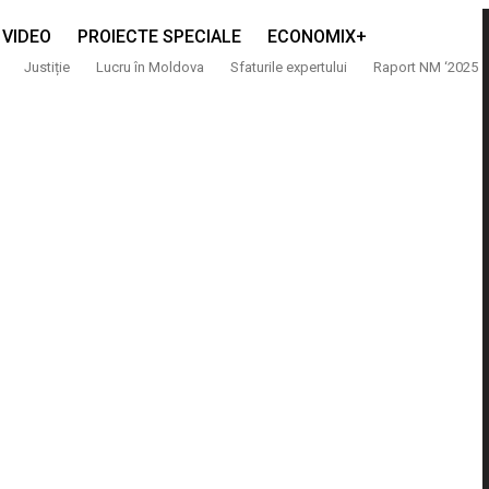
VIDEO
PROIECTE SPECIALE
ECONOMIX+
Justiție
Lucru în Moldova
Sfaturile expertului
Raport NM ‘2025