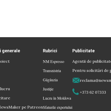
i generale
Rubrici
Publicitate
oiect
NM Espresso
Agentii de publicitat
Transnistria
Pentru solicitări de 
Găgăuzia
reclama@newsm
 lucru
Justiție
+373 62 07333
citare
Lucru în Moldova
 NewsMaker pe Patreon
Sfaturile expertului