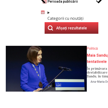
Perioada publicării
Categorii cu noutăți
Afișați rezultatele
Politică
Maia Sandu,
tentativele 
În primăvara 
destabilizare
Sandu, în tim
relatează Age
Ana-Maria Do
destabilizeze