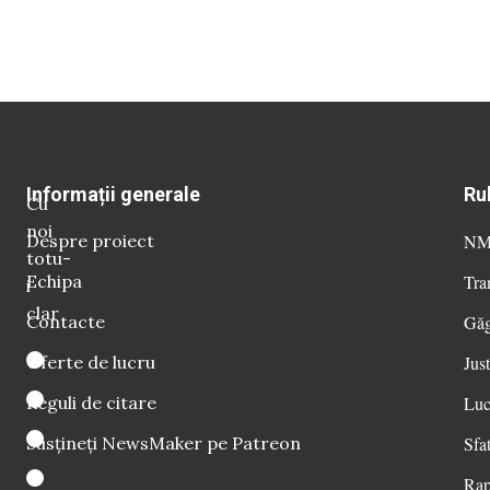
Informații generale
Ru
Cu
noi
Despre proiect
NM 
totu-
Echipa
Tra
i
clar
Contacte
Găg
Oferte de lucru
Just
Reguli de citare
Luc
Susțineți NewsMaker pe Patreon
Sfat
Rap