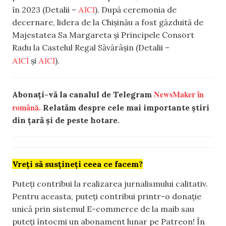
AICI
în 2023 (Detalii –
). După ceremonia de
decernare, lidera de la Chișinău a fost găzduită de
Majestatea Sa Margareta și Principele Consort
Radu la Castelul Regal Săvărâșin (Detalii –
AICI
AICI
și
).
NewsMaker în
Abonați-vă la canalul de Telegram
română.
Relatăm despre cele mai importante știri
din țară și de peste hotare.
Vreți să susțineți ceea ce facem?
Puteți contribui la realizarea jurnalismului calitativ.
Pentru aceasta, puteți contribui printr-o donație
unică prin sistemul E-commerce de la maib sau
puteți întocmi un abonament lunar pe Patreon! În