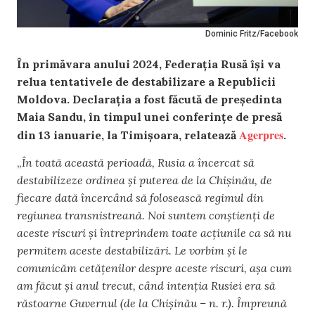
Dominic Fritz/Facebook
În primăvara anului 2024, Federația Rusă își va
relua tentativele de destabilizare a Republicii
Moldova. Declarația a fost făcută de președinta
Maia Sandu, în timpul unei conferințe de presă
Agerpres
din 13 ianuarie, la Timișoara, relatează
.
„
În toată această perioadă, Rusia a încercat să
destabilizeze ordinea şi puterea de la Chişinău, de
fiecare dată încercând să folosească regimul din
regiunea transnistreană. Noi suntem conştienţi de
aceste riscuri şi întreprindem toate acţiunile ca să nu
permitem aceste destabilizări. Le vorbim şi le
comunicăm cetăţenilor despre aceste riscuri, aşa cum
am făcut şi anul trecut, când intenţia Rusiei era să
răstoarne Guvernul (de la Chişinău – n. r.). Împreună