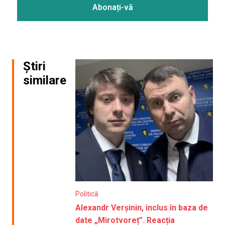
Știri
similare
Politică
Alexandr Verșinin, inclus în baza de
date „Mirotvoreț”. Reacția