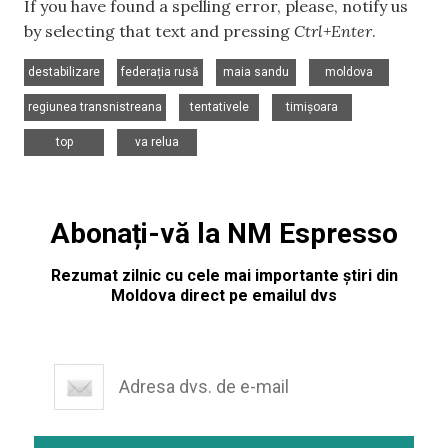
If you have found a spelling error, please, notify us
by selecting that text and pressing
Ctrl+Enter
.
,
,
,
,
destabilizare
federația rusă
maia sandu
moldova
,
,
,
regiunea transnistreana
tentativele
timișoara
,
top
va relua
Abonați-vă la NM Espresso
Rezumat zilnic cu cele mai importante știri din
Moldova direct pe emailul dvs