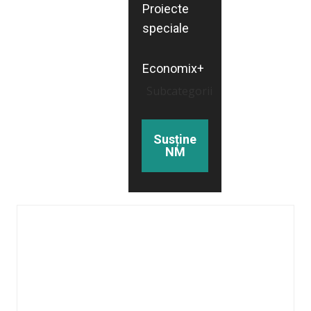
Proiecte
speciale
Economix+
Subcategorii
Susține
NM