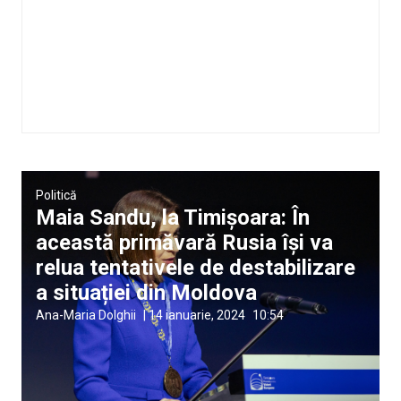
Politică
Maia Sandu, la Timișoara: În
această primăvară Rusia își va
relua tentativele de destabilizare
a situației din Moldova
Ana-Maria Dolghii
|
14 ianuarie, 2024
10:54