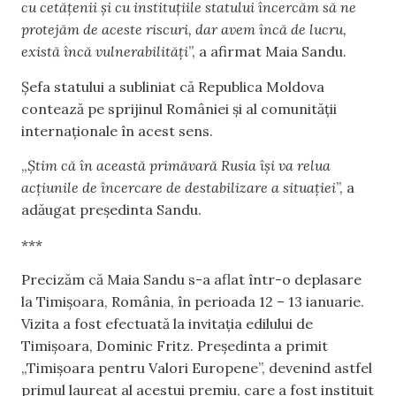
cu cetăţenii şi cu instituţiile statului încercăm să ne
protejăm de aceste riscuri, dar avem încă de lucru,
există încă vulnerabilităţi
”, a afirmat Maia Sandu.
Șefa statului a subliniat că Republica Moldova
contează pe sprijinul României şi al comunităţii
internaţionale în acest sens.
„
Ştim că în această primăvară Rusia îşi va relua
acţiunile de încercare de destabilizare a situaţiei
”, a
adăugat președinta Sandu.
***
Precizăm că Maia Sandu s-a aflat într-o deplasare
la Timișoara, România, în perioada 12 – 13 ianuarie.
Vizita a fost efectuată la invitația edilului de
Timișoara, Dominic Fritz. Președinta a primit
„Timișoara pentru Valori Europene”, devenind astfel
primul laureat al acestui premiu, care a fost instituit