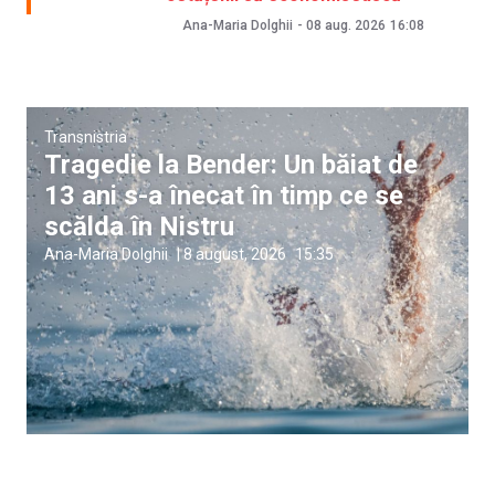
Ana-Maria Dolghii
-
08 aug. 2026
16:08
Transnistria
Tragedie la Bender: Un băiat de
13 ani s-a înecat în timp ce se
scălda în Nistru
Ana-Maria Dolghii
|
8 august, 2026
15:35