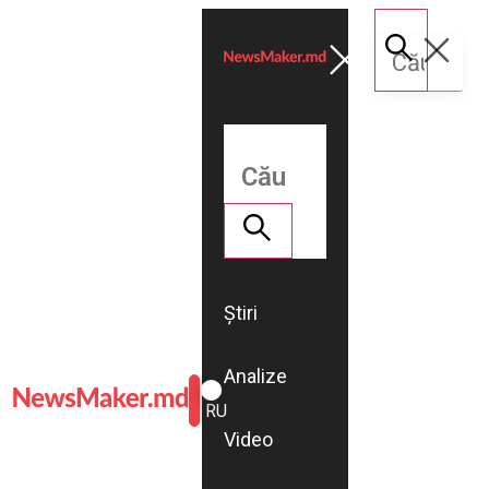
Știri
Analize
ROMÂNĂ
RU
Video