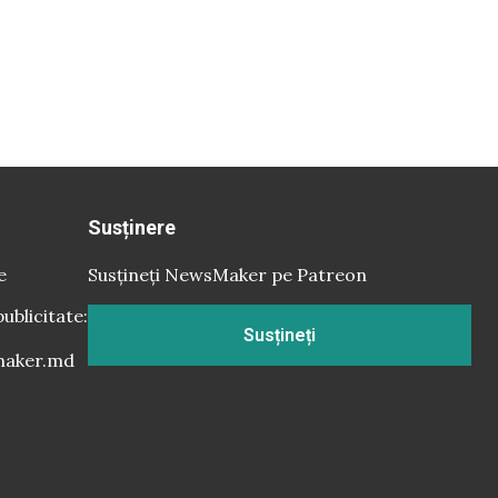
Susținere
e
Susțineți NewsMaker pe Patreon
publicitate:
Susțineți
aker.md