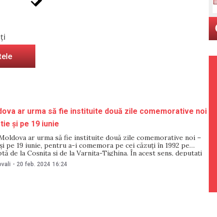
ți
tele
ova ar urma să fie instituite două zile comemorative noi
ie și pe 19 iunie
Moldova ar urma să fie instituite două zile comemorative noi –
și pe 19 iunie, pentru a-i comemora pe cei căzuți în 1992 pe
ptă de la Coșnița și de la Varnița-Tighina. În acest sens, deputați
 de guvernare Acțiune și Solidaritate
vali
-
20 feb. 2024
16:24