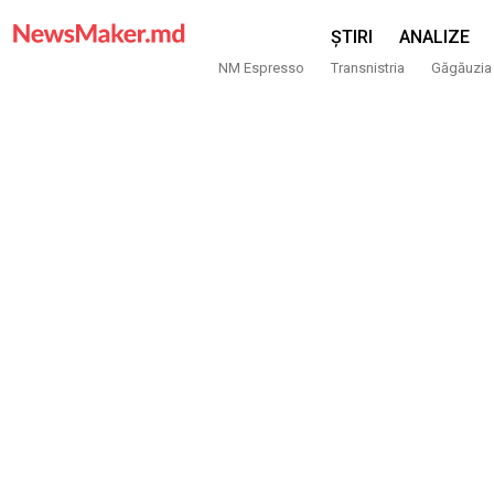
ȘTIRI
ANALIZE
NM Espresso
Transnistria
Găgăuzia