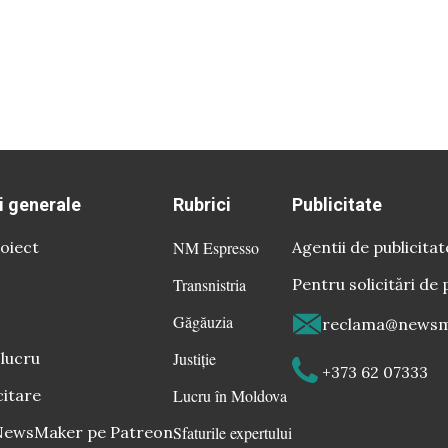
i generale
Rubrici
Publicitate
oiect
NM Espresso
Agentii de publicitat
Transnistria
Pentru solicitări de 
Găgăuzia
reclama@newsm
 lucru
Justiție
+373 62 07333
citare
Lucru în Moldova
 NewsMaker pe Patreon
Sfaturile expertului