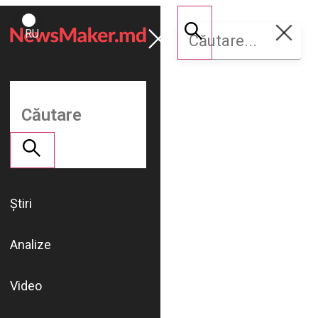
ROMÂNĂ
Susține
RU
NM
Știri
Analize
Video