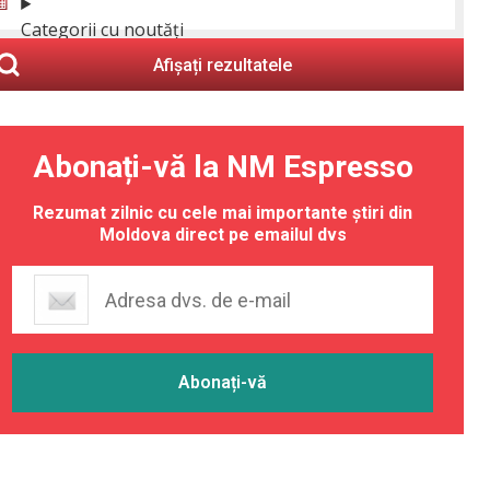
Categorii cu noutăți
Afișați rezultatele
Abonați-vă la NM Espresso
Rezumat zilnic cu cele mai importante știri din
Moldova direct pe emailul dvs