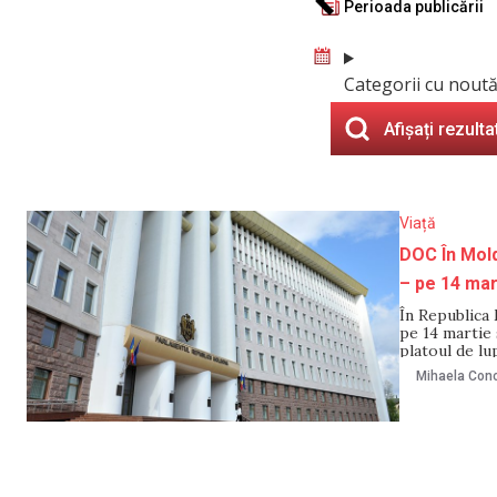
Perioada publicării
Categorii cu noută
Afișați rezulta
Viață
DOC În Mold
– pe 14 mart
În Republica 
pe 14 martie 
platoul de lu
ai Partidului
Mihaela Cono