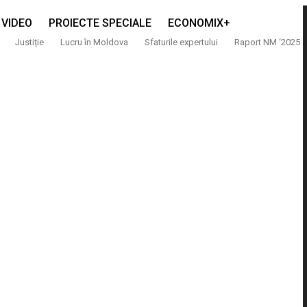
VIDEO
PROIECTE SPECIALE
ECONOMIX+
Justiție
Lucru în Moldova
Sfaturile expertului
Raport NM ‘2025