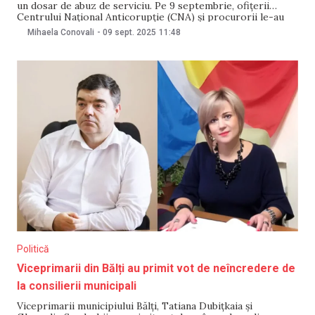
un dosar de abuz de serviciu. Pe 9 septembrie, ofițerii
Centrului Național Anticorupție (CNA) și procurorii le-au
percheziționat domiciliile, automobilele și birourile de
Mihaela Conovali
-
09 sept. 2025
11:48
serviciu. Unul dintre ei a fost reținut pentru 72 de ore și
este vizat și într-o altă cauză penală de
Politică
Viceprimarii din Bălți au primit vot de neîncredere de
la consilierii municipali
Viceprimarii municipiului Bălți, Tatiana Dubițkaia și