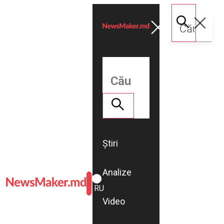
Știri
Analize
ROMÂNĂ
RU
Video