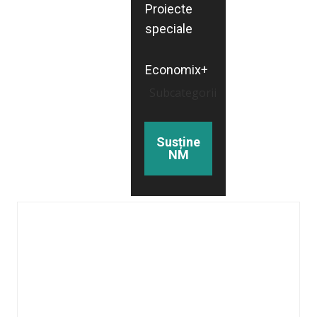
Proiecte
speciale
Economix+
Subcategorii
Susține
NM