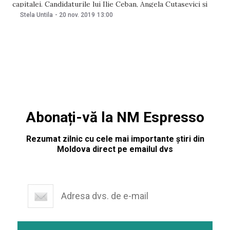
capitalei. Candidaturile lui Ilie Ceban, Angela Cutasevici și
Inga Ionesi nu au fost aprobate de consilierii municipali în
Stela Untila
-
20 nov. 2019
13:00
cadrul ședinței de astăzi, 20 noiembrie. Fracțiunea PAS a
criticat faptul că CV-urile
Abonați-vă la NM Espresso
Rezumat zilnic cu cele mai importante știri din
Moldova direct pe emailul dvs