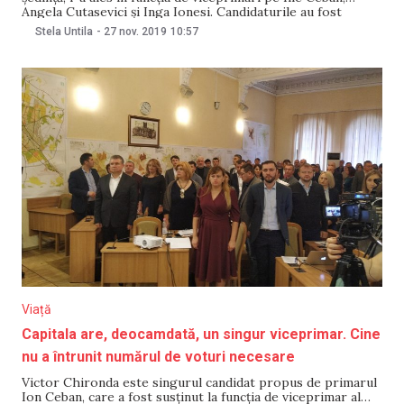
Angela Cutasevici și Inga Ionesi. Candidaturile au fost
propuse de edilul Ion Ceban, însă nu au fost aprobate de
Stela Untila
-
27 nov. 2019
10:57
consilieri, în ședința de săptămâna trecută. Cei trei candidați
au fost susținuți de
Viață
Capitala are, deocamdată, un singur viceprimar. Cine
nu a întrunit numărul de voturi necesare
Victor Chironda este singurul candidat propus de primarul
Ion Ceban, care a fost susținut la funcția de viceprimar al