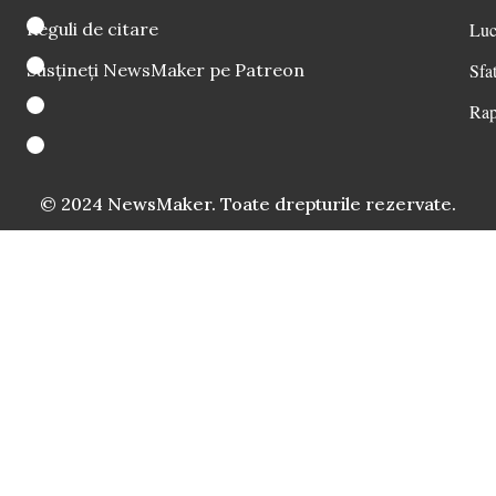
Reguli de citare
Luc
Susțineți NewsMaker pe Patreon
Sfat
Rap
© 2024 NewsMaker. Toate drepturile rezervate.