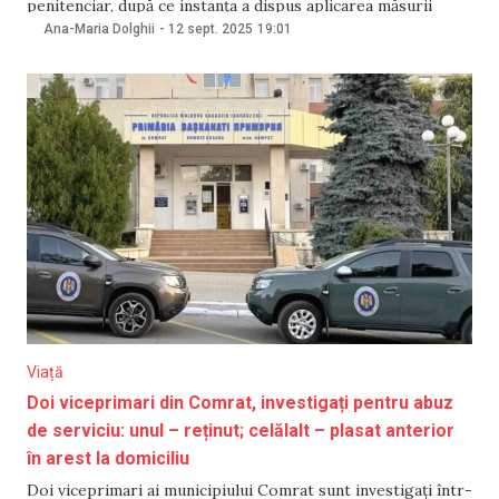
penitenciar, după ce instanța a dispus aplicarea măsurii
preventive. Totodată, cel de-al doilea viceprimar al orașului,
Ana-Maria Dolghii
-
12 sept. 2025
19:01
care este acuzat de finanțarea ilegală a partidelor, va
rămâne în arest la domiciliu. Informațiile au fost raportate
Viață
Doi viceprimari din Comrat, investigați pentru abuz
de serviciu: unul – reținut; celălalt – plasat anterior
în arest la domiciliu
Doi viceprimari ai municipiului Comrat sunt investigați într-