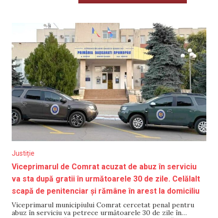
Justiție
Viceprimarul de Comrat acuzat de abuz în serviciu
va sta după gratii în următoarele 30 de zile. Celălalt
scapă de penitenciar și rămâne în arest la domiciliu
Viceprimarul municipiului Comrat cercetat penal pentru
abuz în serviciu va petrece următoarele 30 de zile în