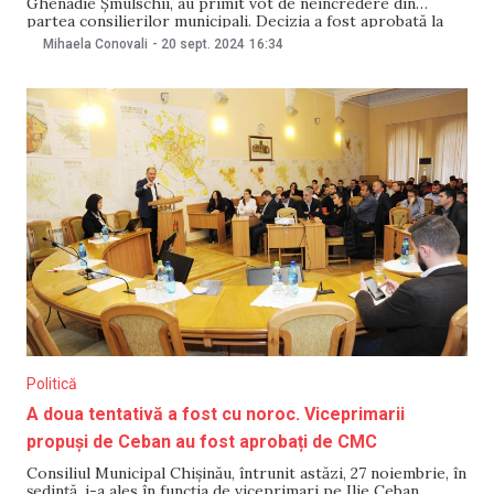
Ghenadie Șmulschii, au primit vot de neîncredere din
partea consilierilor municipali. Decizia a fost aprobată la
ședința din data de 20 septembrie, scrie TVN. Tatiana
Mihaela Conovali
-
20 sept. 2024
16:34
Dubițkaia a calificat decizia consilierilor municipali drept
„pur politică”. „Nu mă vizează, vă vizează pe voi, cei care
astăzi
Politică
A doua tentativă a fost cu noroc. Viceprimarii
propuși de Ceban au fost aprobați de CMC
Consiliul Municipal Chișinău, întrunit astăzi, 27 noiembrie, în
ședință, i-a ales în funcția de viceprimari pe Ilie Ceban,