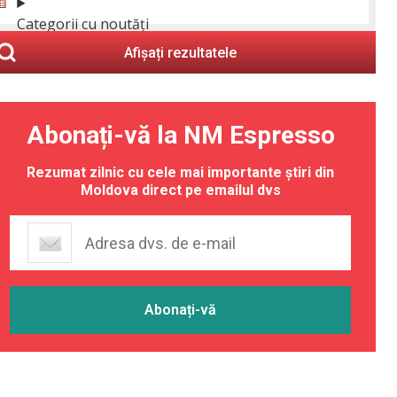
Categorii cu noutăți
Afișați rezultatele
Abonați-vă la NM Espresso
Rezumat zilnic cu cele mai importante știri din
Moldova direct pe emailul dvs