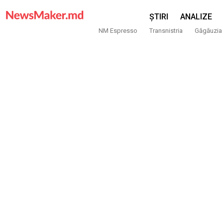
ȘTIRI
ANALIZE
NM Espresso
Transnistria
Găgăuzia