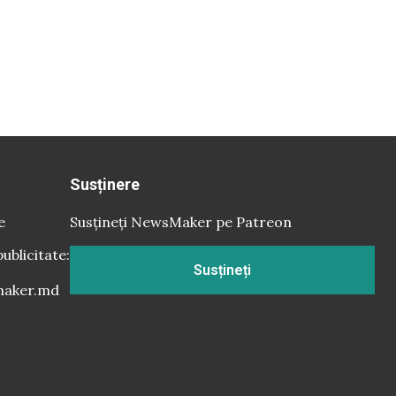
Susținere
e
Susțineți NewsMaker pe Patreon
publicitate:
Susțineți
aker.md