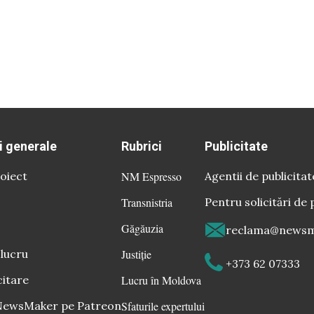
i generale
Rubrici
Publicitate
oiect
NM Espresso
Agentii de publicitat
Transnistria
Pentru solicitări de 
Găgăuzia
reclama@newsm
 lucru
Justiție
+373 62 07333
citare
Lucru în Moldova
 NewsMaker pe Patreon
Sfaturile expertului