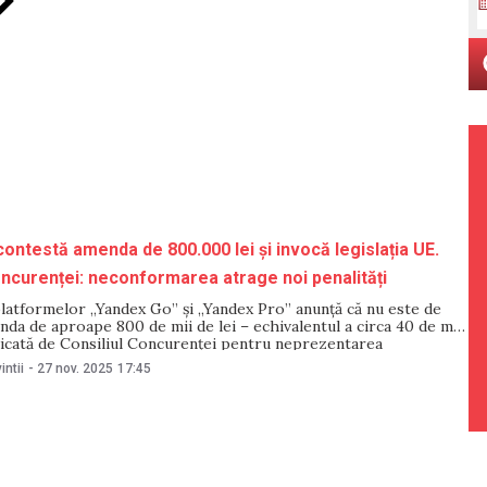
ontestă amenda de 800.000 lei și invocă legislația UE.
oncurenței: neconformarea atrage noi penalități
latformelor „Yandex Go” și „Yandex Pro” anunță că nu este de
da de aproape 800 de mii de lei – echivalentul a circa 40 de mii
licată de Consiliul Concurenței pentru neprezentarea
solicitate în cadrul unei investigații privind posibile practici
intii
-
27 nov. 2025
17:45
țiale. Compania precizează