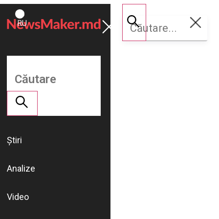
ROMÂNĂ
Susține
RU
NM
Știri
Analize
Video