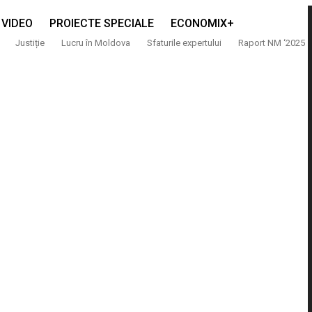
VIDEO
PROIECTE SPECIALE
ECONOMIX+
Justiție
Lucru în Moldova
Sfaturile expertului
Raport NM ‘2025