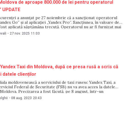
oldova de aproape 800.000 de lei pentru operatorul
o” UPDATE
curenței a anunțat pe 27 noiembrie că a sancționat operatorul
andex Go” și al aplicației „Yandex Pro”. Sancțiunea, în valoare de
a fost aplicată săptămâna trecută. Operatorul nu ar fi furnizat mai
ții Consiliului Concurenței „necesare în investigațiile privind
vali
-
27 nov. 2025
11:03
cări ale legislației concurențiale”. Actualizare:
 Yandex Taxi din Moldova, după ce presa rusă a scris că
 datele clienților
liala moldovenească a serviciului de taxi rusesc Yandex Taxi, a
erviciul Federal de Securitate (FSB) nu va avea acces la datele
n Moldova. Precizarea a fost făcută, pe 8 august, într-un
entru NM. Aceasta vine la scurt timp după ce presa rusă a scris
lghii
-
08 aug. 2023
20:43