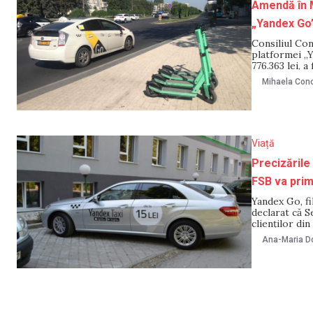
Amendă în M
„Yandex G
Consiliul Con
platformei „Y
776.363 lei, 
multe informa
Mihaela Cono
posibile încăl
Viață
Precizările
FSB va primi
Yandex Go, fi
declarat că S
clienților di
comentariu p
Ana-Maria Do