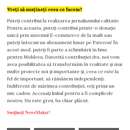
Vreți să susțineți ceea ce facem?
Puteți contribui la realizarea jurnalismului calitativ.
Pentru aceasta, puteți contribui printr-o donație
unică prin sistemul E-commerce de la maib sau
puteți întocmi un abonament lunar pe Patreon! În
acest mod, puteți fi parte a schimbării în bine
pentru Moldova. Datorită contribuției dvs, noi vom
avea posibilitatea să transformăm în realitate și mai
multe proiecte noi și importante și, ceea ce este la
fel de important, să rămânem independenți.
Indiferent de mărimea contribuției, veți primi un
mic cadou. Accesați linkul pentru a fi complicele
nostru. Nu este greu, ba chiar plăcut.
Susțineți NewsMaker!
,
,
,