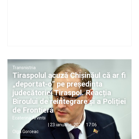
Transnistria
Tiraspolul acuză Chișinăul că ar fi
„deportat-o” pe președinta
judecătoriei Tiraspol. Reacția
Biroului de reintegrare și a Poliției
de Frontieră
Ecaterina Arvintii
,
|
23 ianuarie, 2024
17:06
Olga Gorceac