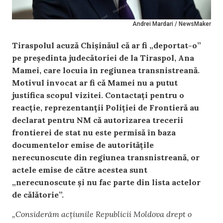
Andrei Mardari / NewsMaker
Tiraspolul acuză Chișinăul că ar fi „deportat-o”
pe președinta judecătoriei de la Tiraspol, Ana
Mamei, care locuia în regiunea transnistreană.
Motivul invocat ar fi că Mamei nu a putut
justifica scopul vizitei. Contactați pentru o
reacție, reprezentanții Poliției de Frontieră au
declarat pentru NM că autorizarea trecerii
frontierei de stat nu este permisă în baza
documentelor emise de autoritățile
nerecunoscute din regiunea transnistreană, or
actele emise de către acestea sunt
„nerecunoscute și nu fac parte din lista actelor
de călătorie”.
„Considerăm acțiunile Republicii Moldova drept o