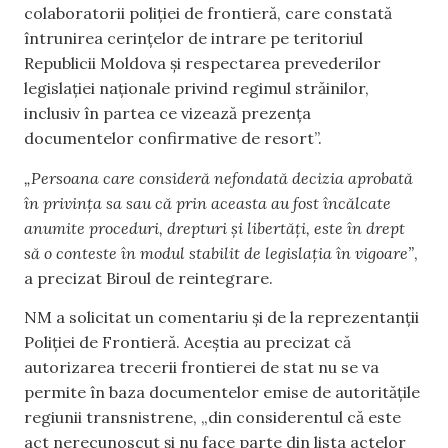
colaboratorii poliției de frontieră, care constată
întrunirea cerințelor de intrare pe teritoriul
Republicii Moldova și respectarea prevederilor
legislației naționale privind regimul străinilor,
inclusiv în partea ce vizează prezența
documentelor confirmative de resort”.
„Persoana care consideră nefondată decizia aprobată
în privința sa sau că prin aceasta au fost încălcate
anumite proceduri, drepturi și libertăți, este în drept
să o conteste în modul stabilit de legislația în vigoare”
,
a precizat Biroul de reintegrare.
NM a solicitat un comentariu și de la reprezentanții
Poliției de Frontieră. Aceștia au precizat că
autorizarea trecerii frontierei de stat nu se va
permite în baza documentelor emise de autoritățile
regiunii transnistrene, „din considerentul că este
act nerecunoscut și nu face parte din lista actelor