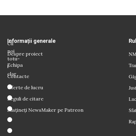
Informații generale
Ru
Cu
noi
Despre proiect
NM 
totu-
Echipa
Tra
i
clar
Contacte
Găg
Oferte de lucru
Just
Reguli de citare
Luc
Susțineți NewsMaker pe Patreon
Sfat
Rap