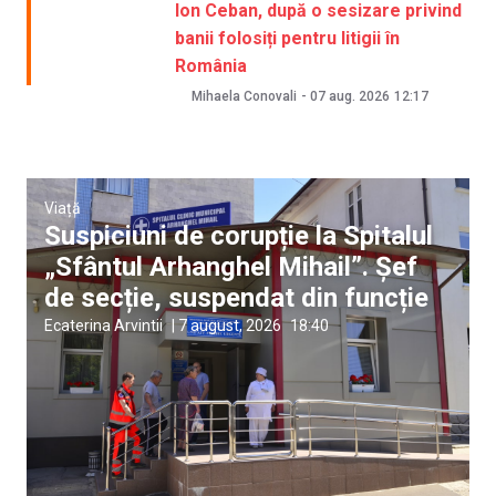
Ion Ceban, după o sesizare privind
banii folosiți pentru litigii în
România
Mihaela Conovali
-
07 aug. 2026
12:17
Viață
Suspiciuni de corupție la Spitalul
„Sfântul Arhanghel Mihail”. Șef
de secție, suspendat din funcție
Ecaterina Arvintii
|
7 august, 2026
18:40