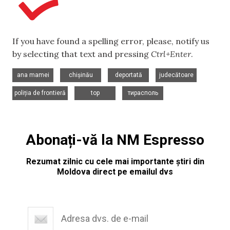
If you have found a spelling error, please, notify us
by selecting that text and pressing
Ctrl+Enter
.
,
,
,
,
ana mamei
chișinău
deportată
judecătoare
,
,
poliția de frontieră
top
тирасполь
Abonați-vă la NM Espresso
Rezumat zilnic cu cele mai importante știri din
Moldova direct pe emailul dvs