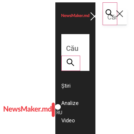
Știri
Analize
ROMÂNĂ
RU
Video