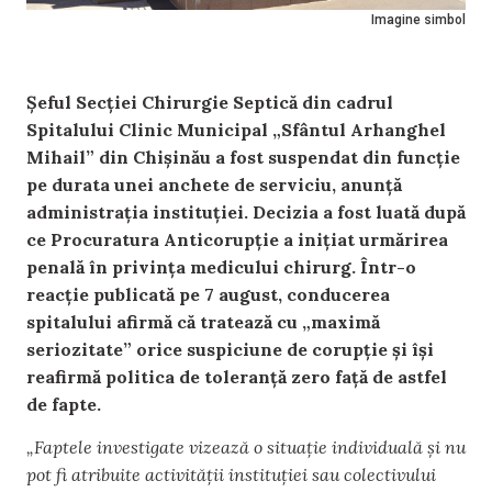
Imagine simbol
Șeful Secției Chirurgie Septică din cadrul
Spitalului Clinic Municipal „Sfântul Arhanghel
Mihail” din Chișinău a fost suspendat din funcție
pe durata unei anchete de serviciu, anunță
administrația instituției. Decizia a fost luată după
ce Procuratura Anticorupție a inițiat urmărirea
penală în privința medicului chirurg. Într-o
reacție publicată pe 7 august, conducerea
spitalului afirmă că tratează cu „maximă
seriozitate” orice suspiciune de corupție și își
reafirmă politica de toleranță zero față de astfel
de fapte.
„Faptele investigate vizează o situație individuală și nu
pot fi atribuite activității instituției sau colectivului