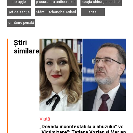
corupție
procuratura anticorupție
secția chirurgie septică
,
,
,
șef de secție
Sfântul Arhanghel Mihail
spital
urmărire penală
Știri
similare
Viață
„Dovadă incontestabilă a abuzului” vs
„Victimizare”: Tatiana Vozian și Marian