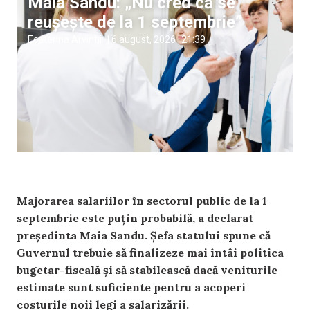
Maia Sandu: „Nu cred că se
reușește de la 1 septembrie”
Ecaterina Arvintii
|
6 august, 2026
21:39
Majorarea salariilor în sectorul public de la 1
septembrie este puțin probabilă, a declarat
președinta Maia Sandu. Șefa statului spune că
Guvernul trebuie să finalizeze mai întâi politica
bugetar-fiscală și să stabilească dacă veniturile
estimate sunt suficiente pentru a acoperi
costurile noii legi a salarizării.