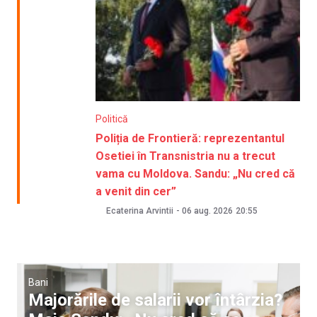
Politică
Poliția de Frontieră: reprezentantul
Osetiei în Transnistria nu a trecut
vama cu Moldova. Sandu: „Nu cred că
a venit din cer”
Ecaterina Arvintii
-
06 aug. 2026
20:55
Bani
Majorările de salarii vor întârzia?