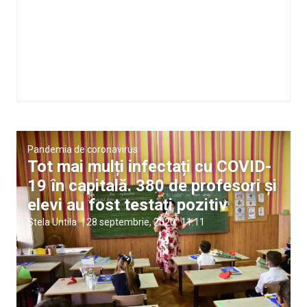
Pandemia de coronavirus
Tot mai mulți infectați cu COVID-
19 în capitală. 380 de profesori și
elevi au fost testați pozitiv
Stela Untila
|
28 septembrie, 2020
11:11