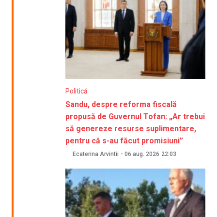
Politică
Sandu, despre reforma fiscală
propusă de Guvernul Tofan: „Ar trebui
să genereze resurse suplimentare,
pentru că s-au făcut promisiuni”
Ecaterina Arvintii
-
06 aug. 2026
22:03