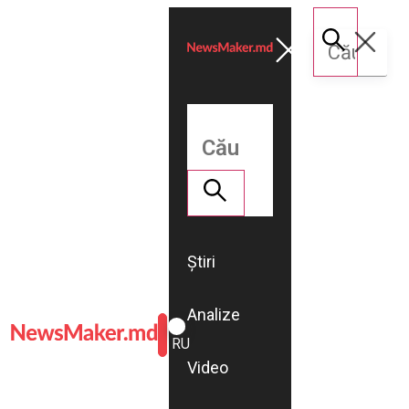
Știri
Analize
ROMÂNĂ
RU
Video