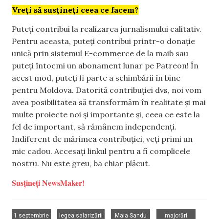
Vreți să susțineți ceea ce facem?
Puteți contribui la realizarea jurnalismului calitativ.
Pentru aceasta, puteți contribui printr-o donație
unică prin sistemul E-commerce de la maib sau
puteți întocmi un abonament lunar pe Patreon! În
acest mod, puteți fi parte a schimbării în bine
pentru Moldova. Datorită contribuției dvs, noi vom
avea posibilitatea să transformăm în realitate și mai
multe proiecte noi și importante și, ceea ce este la
fel de important, să rămânem independenți.
Indiferent de mărimea contribuției, veți primi un
mic cadou. Accesați linkul pentru a fi complicele
nostru. Nu este greu, ba chiar plăcut.
Susțineți NewsMaker!
,
,
,
1 septembrie
legea salarizării
Maia Sandu
majorări