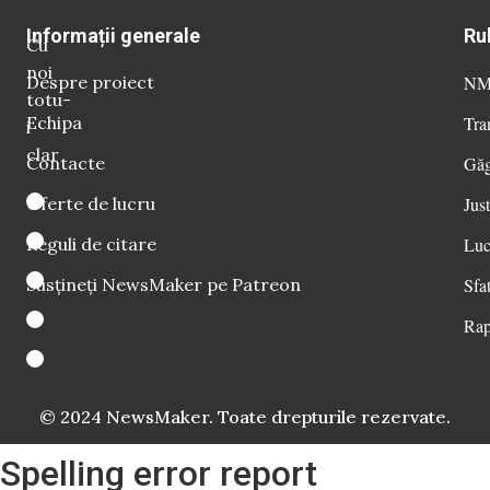
Informații generale
Ru
Cu
noi
Despre proiect
NM 
totu-
Echipa
Tra
i
clar
Contacte
Găg
Oferte de lucru
Just
Reguli de citare
Luc
Susțineți NewsMaker pe Patreon
Sfat
Rap
© 2024 NewsMaker. Toate drepturile rezervate.
Spelling error report