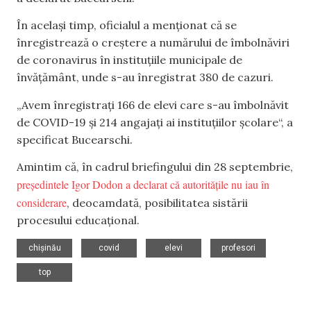
În același timp, oficialul a menționat că se
înregistrează o creștere a numărului de îmbolnăviri
de coronavirus în instituțiile municipale de
învățământ, unde s-au înregistrat 380 de cazuri.
„Avem înregistrați 166 de elevi care s-au îmbolnăvit
de COVID-19 și 214 angajați ai instituțiilor școlare“, a
specificat Bucearschi.
Amintim că, în cadrul briefingului din 28 septembrie,
președintele Igor Dodon a declarat că autoritățile nu iau în
considerare
, deocamdată, posibilitatea sistării
procesului educațional.
,
,
,
,
chișinău
covid
elevi
profesori
top