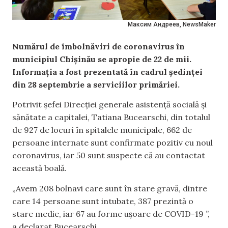
Максим Андреев, NewsMaker
Numărul de îmbolnăviri de coronavirus în
municipiul Chișinău se apropie de 22 de mii.
Informația a fost prezentată în cadrul ședinței
din 28 septembrie a serviciilor primăriei.
Potrivit șefei Direcției generale asistență socială și
sănătate a capitalei, Tatiana Bucearschi, din totalul
de 927 de locuri în spitalele municipale, 662 de
persoane internate sunt confirmate pozitiv cu noul
coronavirus, iar 50 sunt suspecte că au contactat
această boală.
„Avem 208 bolnavi care sunt în stare gravă, dintre
care 14 persoane sunt intubate, 387 prezintă o
stare medie, iar 67 au forme ușoare de COVID-19 ”,
a declarat Bucearschi.