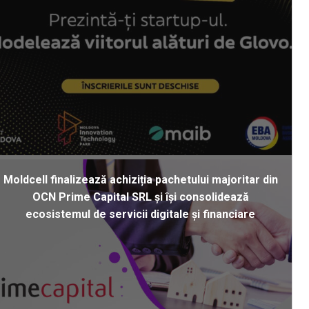
Moldcell finalizează achiziția pachetului majoritar din
OCN Prime Capital SRL și își consolidează
ecosistemul de servicii digitale și financiare