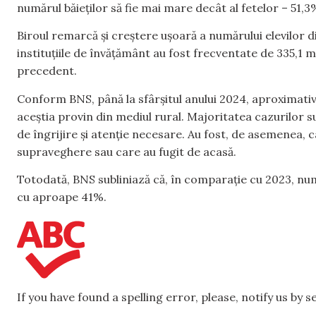
numărul băieților să fie mai mare decât al fetelor – 51,3%
Biroul remarcă și creștere ușoară a numărului elevilor di
instituțiile de învățământ au fost frecventate de 335,1 m
precedent.
Conform BNS, până la sfârșitul anului 2024, aproximativ 7
aceștia provin din mediul rural. Majoritatea cazurilor su
de îngrijire și atenție necesare. Au fost, de asemenea, ca
supraveghere sau care au fugit de acasă.
Totodată, BNS subliniază că, în comparație cu 2023, numă
cu aproape 41%.
If you have found a spelling error, please, notify us by 
,
,