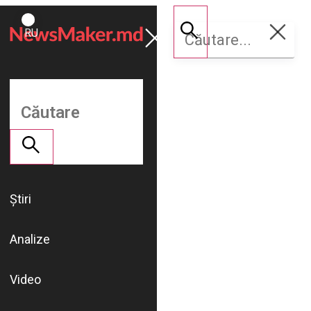
ROMÂNĂ
Susține
RU
NM
Știri
Analize
Video