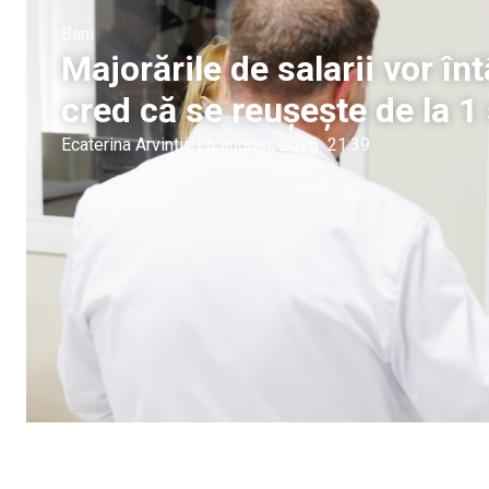
Bani
Majorările de salarii vor î
cred că se reușește de la 
Ecaterina Arvintii
|
6 august, 2026
21:39