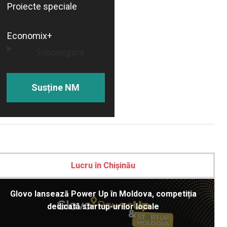
Proiecte speciale
Economix+
Subcategorii
Susține NM
Lucru în Chișinău
Glovo lansează Power Up în Moldova, competiția
dedicată startup-urilor locale