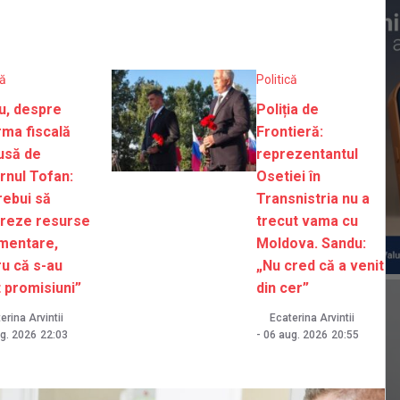
că
Politică
u, despre
Poliția de
rma fiscală
Frontieră:
usă de
reprezentantul
rnul Tofan:
Osetiei în
rebui să
Transnistria nu a
reze resurse
trecut vama cu
imentare,
Moldova. Sandu:
u că s-au
„Nu cred că a venit
 promisiuni”
din cer”
erina Arvintii
Ecaterina Arvintii
g. 2026
22:03
-
06 aug. 2026
20:55