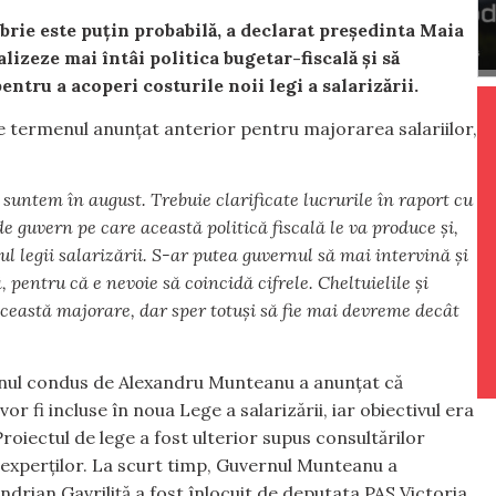
mbrie este puțin probabilă, a declarat președinta Maia
lizeze mai întâi politica bugetar-fiscală și să
entru a acoperi costurile noii legi a salarizării.
e termenul anunțat anterior pentru majorarea salariilor,
suntem în august. Trebuie clarificate lucrurile în raport cu
de guvern pe care această politică fiscală le va produce și,
 legii salarizării. S-ar putea guvernul să mai intervină și
, pentru că e nevoie să coincidă cifrele. Cheltuielile și
 această majorare, dar sper totuși să fie mai devreme decât
rnul condus de Alexandru Munteanu a anunțat că
or fi incluse în noua Lege a salarizării, iar obiectivul era
roiectul de lege a fost ulterior supus consultărilor
i a experților. La scurt timp, Guvernul Munteanu a
ndrian Gavriliță a fost înlocuit de deputata PAS Victoria