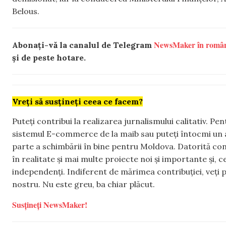
Belous.
NewsMaker în româ
Abonați-vă la canalul de Telegram
și de peste hotare.
Vreți să susțineți ceea ce facem?
Puteți contribui la realizarea jurnalismului calitativ. Pe
sistemul E-commerce de la maib sau puteți întocmi un 
parte a schimbării în bine pentru Moldova. Datorită con
în realitate și mai multe proiecte noi și importante și,
independenți. Indiferent de mărimea contribuției, veți p
nostru. Nu este greu, ba chiar plăcut.
Susțineți NewsMaker!