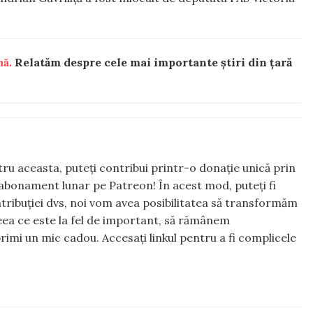
nă.
Relatăm despre cele mai importante știri din țară
ntru aceasta, puteți contribui printr-o donație unică prin
abonament lunar pe Patreon! În acest mod, puteți fi
tribuției dvs, noi vom avea posibilitatea să transformăm
 ceea ce este la fel de important, să rămânem
rimi un mic cadou. Accesați linkul pentru a fi complicele