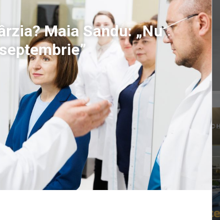
ntârzia? Maia Sandu: „Nu
1 septembrie”