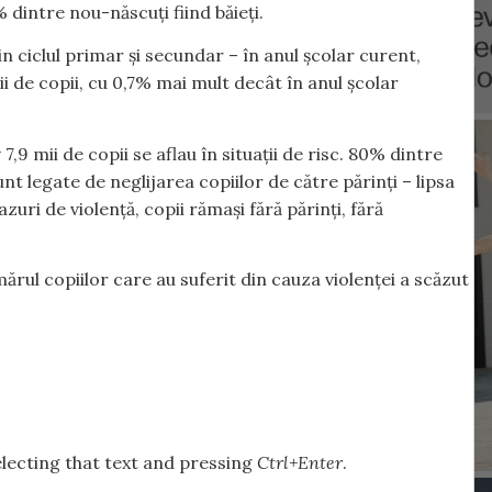
 dintre nou-născuți fiind băieți.
n ciclul primar și secundar – în anul școlar curent,
ii de copii, cu 0,7% mai mult decât în anul școlar
,9 mii de copii se aflau în situații de risc. 80% dintre
nt legate de neglijarea copiilor de către părinți – lipsa
zuri de violență, copii rămași fără părinți, fără
rul copiilor care au suferit din cauza violenței a scăzut
selecting that text and pressing
Ctrl+Enter
.