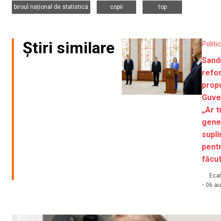
biroul național de statistică
copii
top
Știri similare
Politi
Sand
refo
prop
Guve
„Ar t
gene
supl
pentr
făcut
Ecat
-
06 au