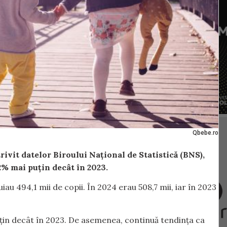
Qbebe.ro
ivit datelor Biroului Național de Statistică (BNS),
 2% mai puțin decât în 2023.
au 494,1 mii de copii. În 2024 erau 508,7 mii, iar în 2023
uțin decât în 2023. De asemenea, continuă tendința ca