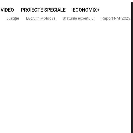
VIDEO
PROIECTE SPECIALE
ECONOMIX+
Justiție
Lucru în Moldova
Sfaturile expertului
Raport NM ‘2025