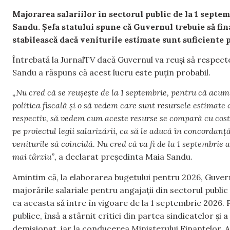
Majorarea salariilor în sectorul public de la 1 septe
Sandu. Șefa statului spune că Guvernul trebuie să fina
stabilească dacă veniturile estimate sunt suficiente p
Întrebată la JurnalTV dacă Guvernul va reuși să respect
Sandu a răspuns că acest lucru este puțin probabil.
„Nu cred că se reușește de la 1 septembrie, pentru că acum 
politica fiscală și o să vedem care sunt resursele estimate 
respectiv, să vedem cum aceste resurse se compară cu costul
pe proiectul legii salarizării, ca să le aducă în concordanță
veniturile să coincidă. Nu cred că va fi de la 1 septembrie
mai târziu”,
a declarat președinta Maia Sandu.
Amintim că, la elaborarea bugetului pentru 2026, Guve
majorările salariale pentru angajații din sectorul public v
ca aceasta să intre în vigoare de la 1 septembrie 2026. P
publice, însă a stârnit critici din partea sindicatelor ș
demisionat, iar la conducerea Ministerului Finanțelor, A