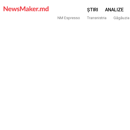
ȘTIRI
ANALIZE
NM Espresso
Transnistria
Găgăuzia