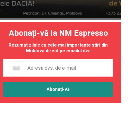
Abonați-vă la NM Espresso
Rezumat zilnic cu cele mai importante știri din
Moldova direct pe emailul dvs