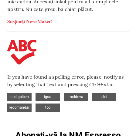
mic cadou. Accesați linkul pentru a fi complicele
nostru. Nu este greu, ba chiar plăcut.
Susțineți NewsMaker!
If you have found a spelling error, please, notify us
by selecting that text and pressing
Ctrl+Enter
.
,
,
,
,
cod galben
igsu
moldova
ploi
,
recomandări
top
Abonați-vă la NM Espresso