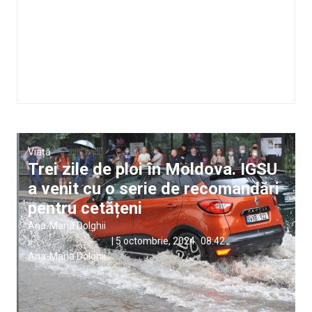
Viață
Trei zile de ploi în Moldova. IGSU
a venit cu o serie de recomandări
pentru cetățeni
Ana-Maria Dolghii
,
|
5 octombrie, 2024
08:42
Ana-Maria Dolghii