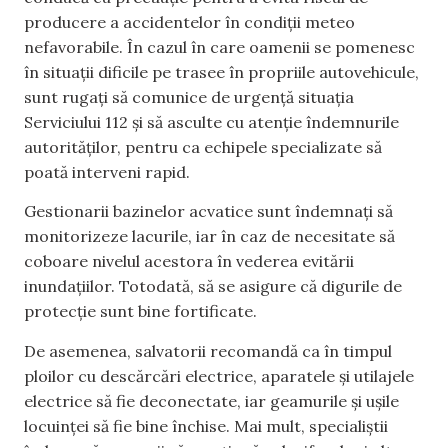
producere a accidentelor în condiții meteo
nefavorabile. În cazul în care oamenii se pomenesc
în situații dificile pe trasee în propriile autovehicule,
sunt rugați să comunice de urgență situația
Serviciului 112 și să asculte cu atenție îndemnurile
autorităților, pentru ca echipele specializate să
poată interveni rapid.
Gestionarii bazinelor acvatice sunt îndemnați să
monitorizeze lacurile, iar în caz de necesitate să
coboare nivelul acestora în vederea evitării
inundațiilor. Totodată, să se asigure că digurile de
protecție sunt bine fortificate.
De asemenea, salvatorii recomandă ca în timpul
ploilor cu descărcări electrice, aparatele și utilajele
electrice să fie deconectate, iar geamurile și ușile
locuinței să fie bine închise. Mai mult, specialiștii