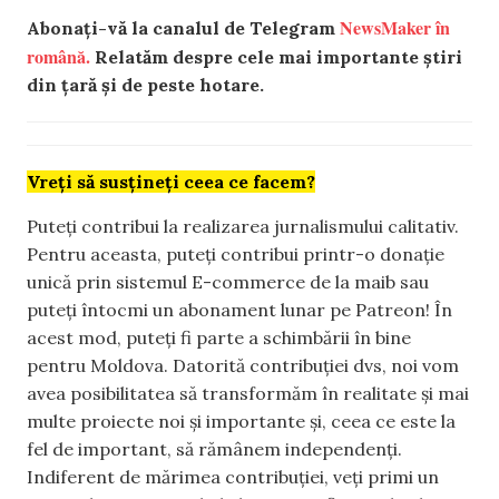
NewsMaker în
Abonați-vă la canalul de Telegram
română.
Relatăm despre cele mai importante știri
din țară și de peste hotare.
Vreți să susțineți ceea ce facem?
Puteți contribui la realizarea jurnalismului calitativ.
Pentru aceasta, puteți contribui printr-o donație
unică prin sistemul E-commerce de la maib sau
puteți întocmi un abonament lunar pe Patreon! În
acest mod, puteți fi parte a schimbării în bine
pentru Moldova. Datorită contribuției dvs, noi vom
avea posibilitatea să transformăm în realitate și mai
multe proiecte noi și importante și, ceea ce este la
fel de important, să rămânem independenți.
Indiferent de mărimea contribuției, veți primi un