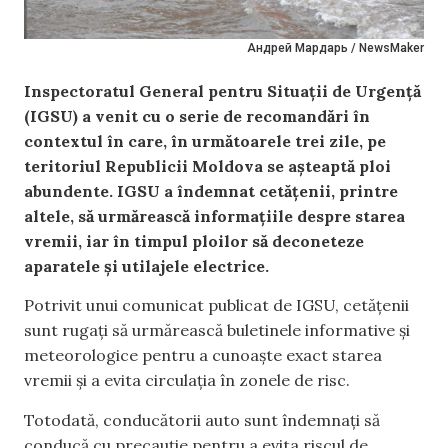
Андрей Мардарь / NewsMaker
Inspectoratul General pentru Situații de Urgență
(IGSU) a venit cu o serie de recomandări în
contextul în care, în următoarele trei zile, pe
teritoriul Republicii Moldova se așteaptă ploi
abundente. IGSU a îndemnat cetățenii, printre
altele, să urmărească informațiile despre starea
vremii, iar în timpul ploilor să deconeteze
aparatele și utilajele electrice.
Potrivit unui comunicat publicat de IGSU, cetățenii
sunt rugați să urmărească buletinele informative și
meteorologice pentru a cunoaște exact starea
vremii și a evita circulația în zonele de risc.
Totodată, conducătorii auto sunt îndemnați să
conducă cu precauție pentru a evita riscul de