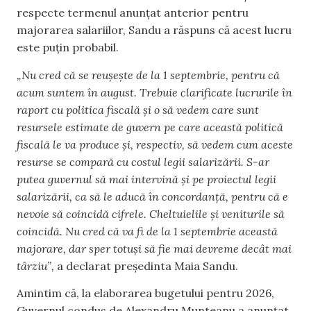
respecte termenul anunțat anterior pentru
majorarea salariilor, Sandu a răspuns că acest lucru
este puțin probabil.
„Nu cred că se reușește de la 1 septembrie, pentru că
acum suntem în august. Trebuie clarificate lucrurile în
raport cu politica fiscală și o să vedem care sunt
resursele estimate de guvern pe care această politică
fiscală le va produce și, respectiv, să vedem cum aceste
resurse se compară cu costul legii salarizării. S-ar
putea guvernul să mai intervină și pe proiectul legii
salarizării, ca să le aducă în concordanță, pentru că e
nevoie să coincidă cifrele. Cheltuielile și veniturile să
coincidă. Nu cred că va fi de la 1 septembrie această
majorare, dar sper totuși să fie mai devreme decât mai
târziu”,
a declarat președinta Maia Sandu.
Amintim că, la elaborarea bugetului pentru 2026,
Guvernul condus de Alexandru Munteanu a anunțat