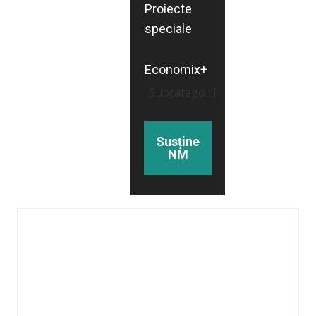
Proiecte
speciale
Economix+
Subcategorii
Susține
NM