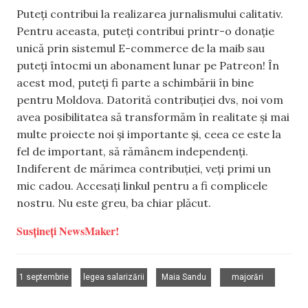
Puteți contribui la realizarea jurnalismului calitativ.
Pentru aceasta, puteți contribui printr-o donație
unică prin sistemul E-commerce de la maib sau
puteți întocmi un abonament lunar pe Patreon! În
acest mod, puteți fi parte a schimbării în bine
pentru Moldova. Datorită contribuției dvs, noi vom
avea posibilitatea să transformăm în realitate și mai
multe proiecte noi și importante și, ceea ce este la
fel de important, să rămânem independenți.
Indiferent de mărimea contribuției, veți primi un
mic cadou. Accesați linkul pentru a fi complicele
nostru. Nu este greu, ba chiar plăcut.
Susțineți NewsMaker!
,
,
,
1 septembrie
legea salarizării
Maia Sandu
majorări