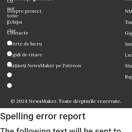
Cu
noi
Despre proiect
NM 
totu-
Echipa
Tra
i
clar
Contacte
Găg
Oferte de lucru
Just
Reguli de citare
Luc
Susțineți NewsMaker pe Patreon
Sfat
Rap
© 2024 NewsMaker. Toate drepturile rezervate.
Spelling error report
The following text will be sent to