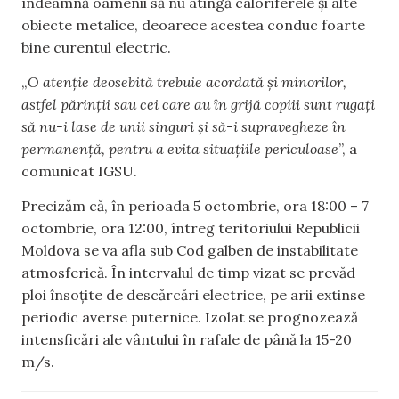
îndeamnă oamenii să nu atingă caloriferele și alte
obiecte metalice, deoarece acestea conduc foarte
bine curentul electric.
„
O atenție deosebită trebuie acordată și minorilor,
astfel părinții sau cei care au în grijă copiii sunt rugați
să nu-i lase de unii singuri și să-i supravegheze în
permanență, pentru a evita situațiile periculoase
”, a
comunicat IGSU.
Precizăm că, în perioada 5 octombrie, ora 18:00 – 7
octombrie, ora 12:00, întreg teritoriului Republicii
Moldova se va afla sub Cod galben de instabilitate
atmosferică. În intervalul de timp vizat se prevăd
ploi însoțite de descărcări electrice, pe arii extinse
periodic averse puternice. Izolat se prognozează
intensficări ale vântului în rafale de până la 15-20
m/s.