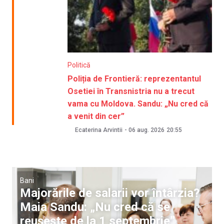
Politică
Poliția de Frontieră: reprezentantul
Osetiei în Transnistria nu a trecut
vama cu Moldova. Sandu: „Nu cred că
a venit din cer”
Ecaterina Arvintii
-
06 aug. 2026
20:55
Bani
Majorările de salarii vor întârzia?
Maia Sandu: „Nu cred că se
reușește de la 1 septembrie”