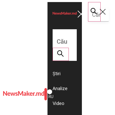
Știri
Analize
ROMÂNĂ
RU
Video