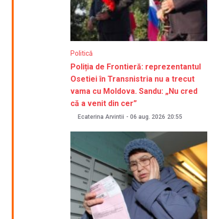
Politică
Poliția de Frontieră: reprezentantul
Osetiei în Transnistria nu a trecut
vama cu Moldova. Sandu: „Nu cred
că a venit din cer”
Ecaterina Arvintii
-
06 aug. 2026
20:55