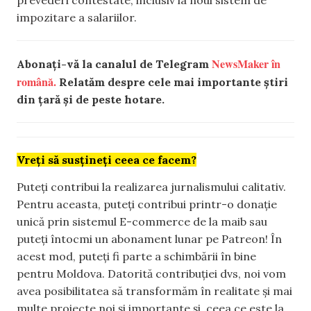
impozitare a salariilor.
NewsMaker în
Abonați-vă la canalul de Telegram
română.
Relatăm despre cele mai importante știri
din țară și de peste hotare.
Vreți să susțineți ceea ce facem?
Puteți contribui la realizarea jurnalismului calitativ.
Pentru aceasta, puteți contribui printr-o donație
unică prin sistemul E-commerce de la maib sau
puteți întocmi un abonament lunar pe Patreon! În
acest mod, puteți fi parte a schimbării în bine
pentru Moldova. Datorită contribuției dvs, noi vom
avea posibilitatea să transformăm în realitate și mai
multe proiecte noi și importante și, ceea ce este la