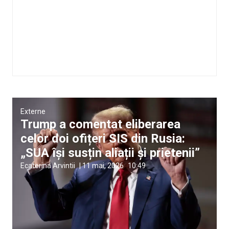
Externe
Trump a comentat eliberarea
celor doi ofițeri SIS din Rusia:
„SUA își susțin aliații și prietenii”
Ecaterina Arvintii
|
11 mai, 2026
10:49