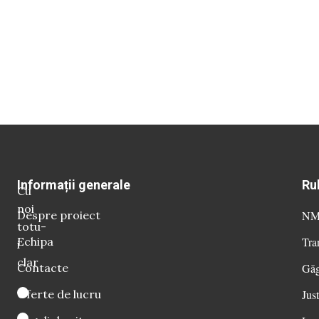
Informații generale
Ru
Cu
noi
Despre proiect
NM 
totu-
Echipa
Tra
i
clar
Contacte
Găg
Oferte de lucru
Just