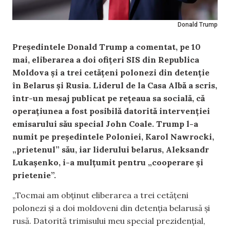
Donald Trump
Președintele Donald Trump a comentat, pe 10
mai, eliberarea a doi ofițeri SIS din Republica
Moldova și a trei cetățeni polonezi din detenție
în Belarus și Rusia. Liderul de la Casa Albă a scris,
într-un mesaj publicat pe rețeaua sa socială, că
operațiunea a fost posibilă datorită intervenției
emisarului său special John Coale. Trump l-a
numit pe președintele Poloniei, Karol Nawrocki,
„prietenul” său, iar liderului belarus, Aleksandr
Lukașenko, i-a mulțumit pentru „cooperare și
prietenie”.
„Tocmai am obținut eliberarea a trei cetățeni
polonezi și a doi moldoveni din detenția belarusă și
rusă. Datorită trimisului meu special prezidențial,