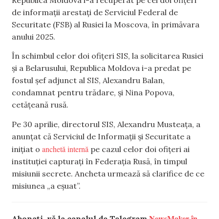
de informații arestați de Serviciul Federal de
Securitate (FSB) al Rusiei la Moscova, în primăvara
anului 2025.
În schimbul celor doi ofițeri SIS, la solicitarea Rusiei
și a Belarusului, Republica Moldova i-a predat pe
fostul șef adjunct al SIS, Alexandru Balan,
condamnat pentru trădare, și Nina Popova,
cetățeană rusă.
Pe 30 aprilie, directorul SIS, Alexandru Musteața, a
anunțat că Serviciul de Informații și Securitate a
anchetă internă
inițiat o
pe cazul celor doi ofițeri ai
instituției capturați în Federația Rusă, în timpul
misiunii secrete. Ancheta urmează să clarifice de ce
misiunea „a eșuat”.
NewsMaker în
Abonați-vă la canalul de Telegram