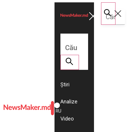
Știri
Analize
ROMÂNĂ
RU
Video