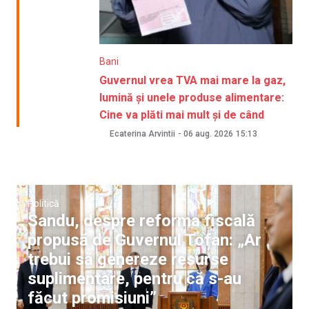
Bani
Guvernul vrea TVA mai mare la gaz,
lumină și unele produse alimentare:
Cine va plăti mai mult și de când
Ecaterina Arvintii
-
06 aug. 2026
15:13
Politică
Sandu, despre reforma fiscală
propusă de Guvernul Tofan: „Ar
trebui să genereze resurse
suplimentare, pentru că s-au
făcut promisiuni”