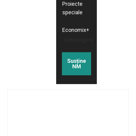
Proiecte
speciale
Economix+
Subcategorii
Susține
NM