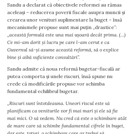
Sandu a declarat că obiectivele reformei au rămas
aceleași – reducerea poverii fiscale asupra muncii și
crearea unor venituri suplimentare la buget – însă
mecanismele propuse sunt mai puțin „drastice”:
„această formulă este una mai ușoară decât prima. (…)
Ce mi-am dorit și lucru pe care l-am cerut e ca
Guvernul să-și asume această reformă, să o explice
bine și aibă suficiente consultări”.
Sandu admite că noua reformă bugetar-fiscală ar
putea comporta și unele riscuri, însă spune nu
crede că modificările propuse vor schimba
fundamental echilibrul bugetar.
„Riscuri sunt întotdeauna. Uneori riscul este să
planificam ca veniturile vor fi mai mari și ele să fie
mai mici. O să vedem. Nu cred că este o schimbare atât
de mare care să schimbe fundamental cifrele în buget,
dar este, totuși, o schimbare care ar trebui să