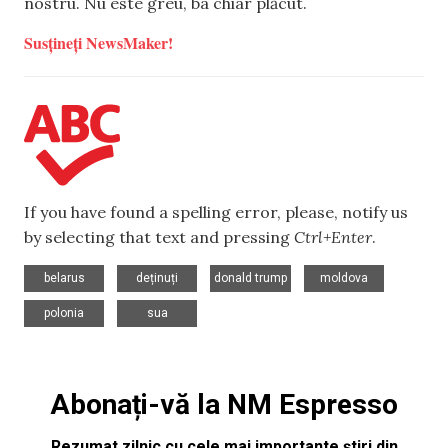
nostru. Nu este greu, ba chiar plăcut.
Susțineți NewsMaker!
If you have found a spelling error, please, notify us
by selecting that text and pressing
Ctrl+Enter
.
,
,
,
,
belarus
deținuți
donald trump
moldova
,
polonia
sua
Abonați-vă la NM Espresso
Rezumat zilnic cu cele mai importante știri din