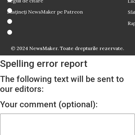
Reguli de citare
Luc
Susțineți NewsMaker pe Patreon
Sfat
Rap
© 2024 NewsMaker. Toate drepturile rezervate.
Spelling error report
The following text will be sent to
our editors:
Your comment (optional):