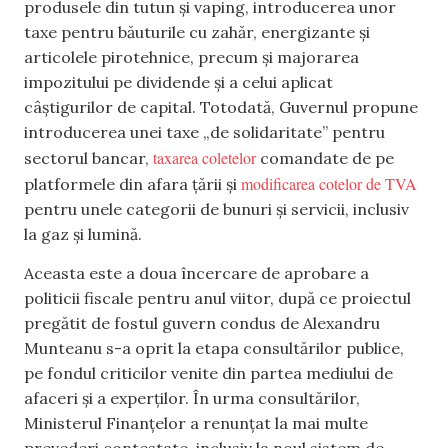
produsele din tutun și vaping, introducerea unor
taxe pentru băuturile cu zahăr, energizante și
articolele pirotehnice, precum și majorarea
impozitului pe dividende și a celui aplicat
câștigurilor de capital. Totodată, Guvernul propune
introducerea unei taxe „de solidaritate” pentru
taxarea coletelor
sectorul bancar,
comandate de pe
modificarea cotelor de TVA
platformele din afara țării și
pentru unele categorii de bunuri și servicii, inclusiv
la gaz și lumină.
Aceasta este a doua încercare de aprobare a
politicii fiscale pentru anul viitor, după ce proiectul
pregătit de fostul guvern condus de Alexandru
Munteanu s-a oprit la etapa consultărilor publice,
pe fondul criticilor venite din partea mediului de
afaceri și a experților. În urma consultărilor,
Ministerul Finanțelor a renunțat la mai multe
prevederi contestate, inclusiv la noul sistem de