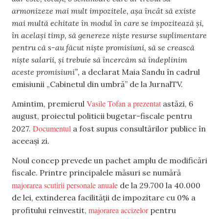
armonizeze mai mult impozitele, așa încât să existe
mai multă echitate în modul în care se impozitează și,
în același timp, să genereze niște resurse suplimentare
pentru că s-au făcut niște promisiuni, să se crească
niște salarii, și trebuie să încercăm să îndeplinim
aceste promisiuni”,
a declarat Maia Sandu în cadrul
emisiunii „Cabinetul din umbră” de la JurnalTV.
Vasile Tofan a prezentat
Amintim, premierul
astăzi, 6
august, proiectul politicii bugetar-fiscale pentru
Documentul
2027.
a fost supus consultărilor publice în
aceeași zi.
Noul concep prevede un pachet amplu de modificări
fiscale. Printre principalele măsuri se numără
majorarea scutirii personale anuale
de la 29.700 la 40.000
de lei, extinderea facilității de impozitare cu 0% a
majorarea accizelor
profitului reinvestit,
pentru