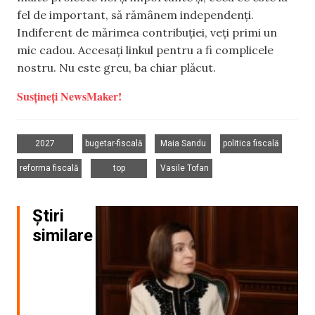
fel de important, să rămânem independenți.
Indiferent de mărimea contribuției, veți primi un
mic cadou. Accesați linkul pentru a fi complicele
nostru. Nu este greu, ba chiar plăcut.
Susțineți NewsMaker!
,
,
,
,
2027
bugetar-fiscală
Maia Sandu
politica fiscală
,
,
reforma fiscală
top
Vasile Tofan
Știri
similare