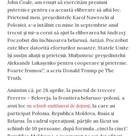
John Coale, am reușit să exercităm presiuni
puternice pentru ca această eliberare să aibă loc.
Prietenul meu, președintele Karol Nawrocki al
Poloniei, s-a întâlnit cu mine în septembrie anul
trecut și mi-a cerut să ajut la eliberarea lui Andrzej
Poczobut din închisoarea belarusă. Astăzi, Poczobut
este liber datorită eforturilor noastre. Statele Unite
își susțin aliații și prietenii. Mulțumesc președintelui
Aleksandr Lukașenko pentru cooperare și prietenie.
Foarte frumos!”, a scris Donald Trump pe The
Truth.
Amintim că, pe 28 aprilie, la punctul de trecere
Pererov – Beloveja, la frontiera belaruso-polonă, a
un schimb multilateral de deținuți
avut loc
, la care au
participat Polonia, Republica Moldova, Rusia și
Belarus. În cadrul operațiunii, părțile au făcut un
schimb de 10 persoane, după formula „cinci la cinci”.
Republica Moldova i-a recuperat pe cei doi ofițeri