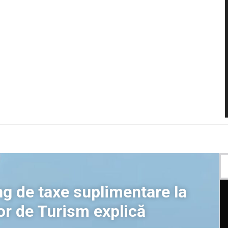
ng de taxe suplimentare la
or de Turism explică