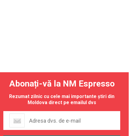
Abonați-vă la NM Espresso
Rezumat zilnic cu cele mai importante știri din
Moldova direct pe emailul dvs