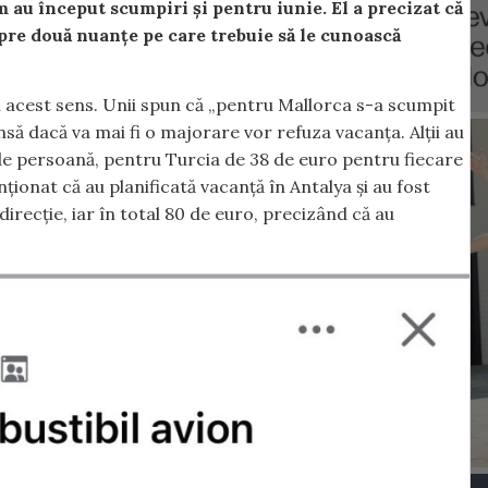
 au început scumpiri și pentru iunie. El a precizat că
spre două nuanțe pe care trebuie să le cunoască
n acest sens. Unii spun că „pentru Mallorca s-a scumpit
să dacă va mai fi o majorare vor refuza vacanța. Alții au
e persoană, pentru Turcia de 38 de euro pentru fiecare
nționat că au planificată vacanță în Antalya și au fost
recție, iar în total 80 de euro, precizând că au