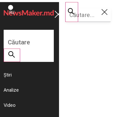
ROMÂNĂ
Susține
RU
NM
Știri
Analize
Video