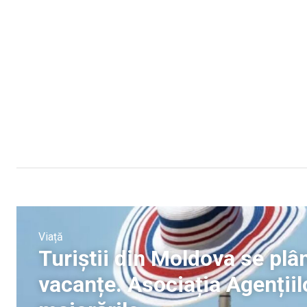
Viață
Turiștii din Moldova se plâ
vacanțe. Asociația Agențiil