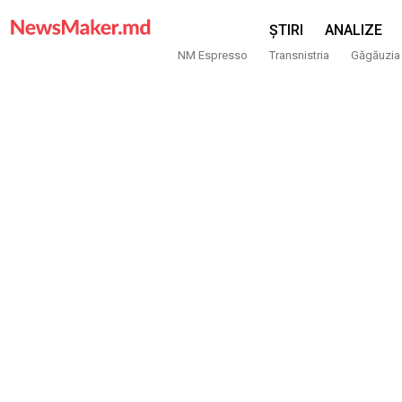
ȘTIRI
ANALIZE
NM Espresso
Transnistria
Găgăuzia