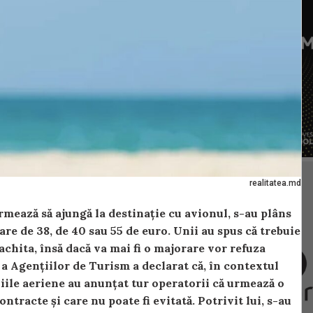
realitatea.md
rmează să ajungă la destinație cu avionul, s-au plâns
re de 38, de 40 sau 55 de euro. Unii au spus că trebuie
 achita, însă dacă va mai fi o majorare vor refuza
a Agențiilor de Turism a declarat că, în contextul
niile aeriene au anunțat tur operatorii că urmează o
ntracte și care nu poate fi evitată. Potrivit lui, s-au