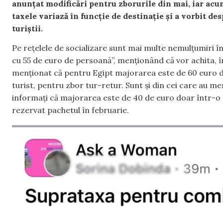
anunțat modificări pentru zborurile din mai, iar acum
taxele variază în funcție de destinație și a vorbit de
turiștii.
Pe rețelele de socializare sunt mai multe nemulțumiri î
cu 55 de euro de persoană”, menționând că vor achita, în
menționat că pentru Egipt majorarea este de 60 euro d
turist, pentru zbor tur-retur. Sunt și din cei care au me
informați că majorarea este de 40 de euro doar într-o di
rezervat pachetul în februarie.