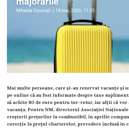
majorările
Mihaela Conovali
|
14 mai, 2026
11:35
Mai multe persoane, care și-au rezervat vacanțe și u
pe online că au fost informate despre taxe suplimenta
să achite 80 de euro pentru tur-retur, iar alții că vor
vacanța. Pentru NM, directorul Asociației Naționale 
creșterii prețurilor la combustibil, în aprilie compa
corecție la prețul charterelor, prevedere inclusă în co