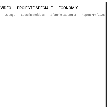
VIDEO
PROIECTE SPECIALE
ECONOMIX+
Justiție
Lucru în Moldova
Sfaturile expertului
Raport NM ‘2025