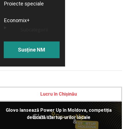
Proiecte speciale
Economix+
Subcategorii
Susține NM
Lucru în Chișinău
Glovo lansează Power Up în Moldova, competiția
dedicată startup-urilor locale