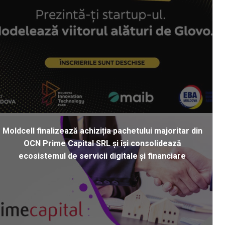
Moldcell finalizează achiziția pachetului majoritar din
OCN Prime Capital SRL și își consolidează
ecosistemul de servicii digitale și financiare