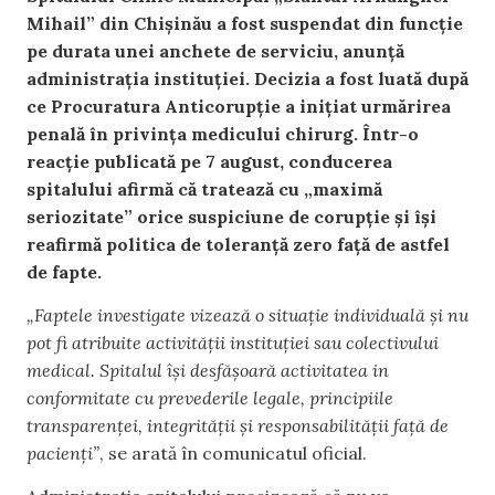
Mihail” din Chișinău a fost suspendat din funcție
pe durata unei anchete de serviciu, anunță
administrația instituției. Decizia a fost luată după
ce Procuratura Anticorupție a inițiat urmărirea
penală în privința medicului chirurg. Într-o
reacție publicată pe 7 august, conducerea
spitalului afirmă că tratează cu „maximă
seriozitate” orice suspiciune de corupție și își
reafirmă politica de toleranță zero față de astfel
de fapte.
„Faptele investigate vizează o situație individuală și nu
pot fi atribuite activității instituției sau colectivului
medical. Spitalul își desfășoară activitatea in
conformitate cu prevederile legale, principiile
transparenței, integrității și responsabilității față de
pacienți”
, se arată în comunicatul oficial.