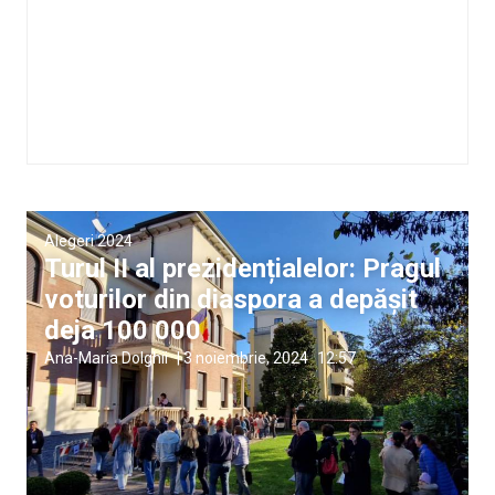
Alegeri 2024
Turul II al prezidențialelor: Pragul
voturilor din diaspora a depășit
deja 100 000
Ana-Maria Dolghii
|
3 noiembrie, 2024
12:57