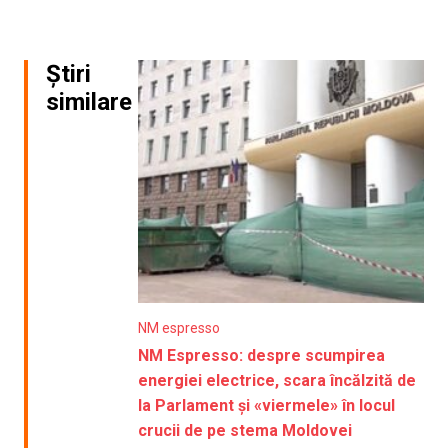
Știri
similare
NM espresso
NM Espresso: despre scumpirea
energiei electrice, scara încălzită de
la Parlament și «viermele» în locul
crucii de pe stema Moldovei