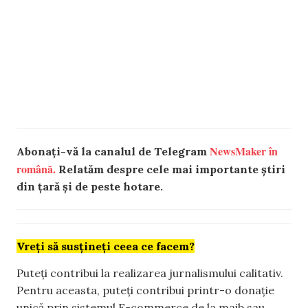
NewsMaker în
Abonați-vă la canalul de Telegram
română.
Relatăm despre cele mai importante știri
din țară și de peste hotare.
Vreți să susțineți ceea ce facem?
Puteți contribui la realizarea jurnalismului calitativ.
Pentru aceasta, puteți contribui printr-o donație
unică prin sistemul E-commerce de la maib sau