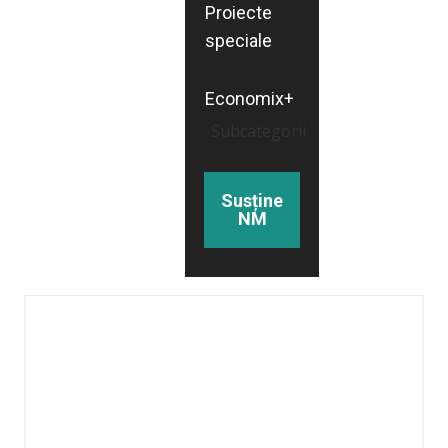
Proiecte
speciale
Economix+
Subcategorii
Susține
NM