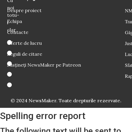
Cu
noi
Despre proiect
NM 
totu-
Echipa
Tra
i
clar
Contacte
Găg
Oferte de lucru
Just
Reguli de citare
Luc
Susțineți NewsMaker pe Patreon
Sfat
Rap
© 2024 NewsMaker. Toate drepturile rezervate.
Spelling error report
The following text will be sent to