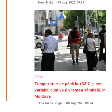
NewsMaker
-
08 aug. 2026
09:37
Viață
Temperaturi de până la +33°C și cer
variabil: cum va fi vremea sâmbătă, în
Moldova
Ana-Maria Dolghii
-
08 aug. 2026
09:24