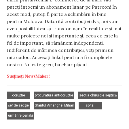
puteți întocmi un abonament lunar pe Patreon! În
acest mod, puteți fi parte a schimbării în bine
pentru Moldova. Datorită contribuției dvs, noi vom
avea posibilitatea să transformăm în realitate și mai
multe proiecte noi și importante și, ceea ce este la
fel de important, să rămânem independenți.
Indiferent de mărimea contribuției, veți primi un
mic cadou. Accesați linkul pentru a fi complicele
nostru. Nu este greu, ba chiar plăcut.
Susțineți NewsMaker!
,
,
,
corupție
procuratura anticorupție
secția chirurgie septică
,
,
,
șef de secție
Sfântul Arhanghel Mihail
spital
urmărire penală