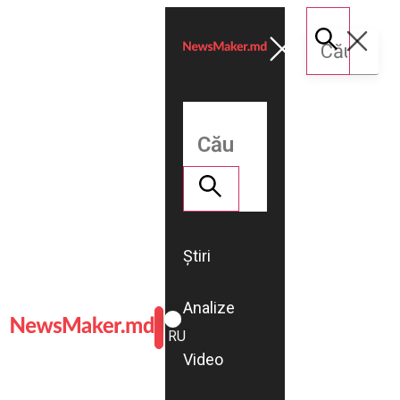
Știri
Analize
ROMÂNĂ
RU
Video