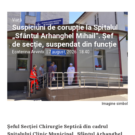
Viață
Suspiciuni de corupție la Spitalul
„Sfântul Arhanghel Mihail”. Șef
de secție, suspendat din funcție
Ecaterina Arvintii
|
7 august, 2026
18:40
Imagine simbol
Șeful Secției Chirurgie Septică din cadrul
Spitalului Clinic Municipal „Sfântul Arhanghel