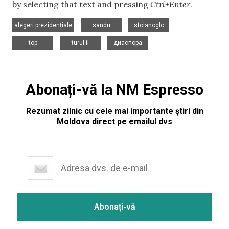
by selecting that text and pressing
Ctrl+Enter
.
,
,
,
alegeri prezidențiale
sandu
stoianoglo
,
,
top
turul ii
диаспора
Abonați-vă la NM Espresso
Rezumat zilnic cu cele mai importante știri din
Moldova direct pe emailul dvs