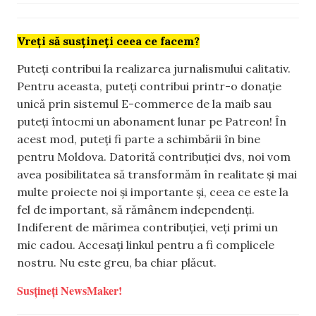
Vreți să susțineți ceea ce facem?
Puteți contribui la realizarea jurnalismului calitativ.
Pentru aceasta, puteți contribui printr-o donație
unică prin sistemul E-commerce de la maib sau
puteți întocmi un abonament lunar pe Patreon! În
acest mod, puteți fi parte a schimbării în bine
pentru Moldova. Datorită contribuției dvs, noi vom
avea posibilitatea să transformăm în realitate și mai
multe proiecte noi și importante și, ceea ce este la
fel de important, să rămânem independenți.
Indiferent de mărimea contribuției, veți primi un
mic cadou. Accesați linkul pentru a fi complicele
nostru. Nu este greu, ba chiar plăcut.
Susțineți NewsMaker!