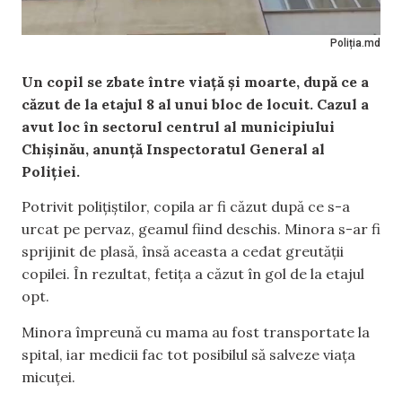
Poliția.md
Un copil se zbate între viață și moarte, după ce a
căzut de la etajul 8 al unui bloc de locuit. Cazul a
avut loc în sectorul centrul al municipiului
Chișinău, anunță Inspectoratul General al
Poliției.
Potrivit polițiștilor, copila ar fi căzut după ce s-a
urcat pe pervaz, geamul fiind deschis. Minora s-ar fi
sprijinit de plasă, însă aceasta a cedat greutății
copilei. În rezultat, fetița a căzut în gol de la etajul
opt.
Minora împreună cu mama au fost transportate la
spital, iar medicii fac tot posibilul să salveze viața
micuței.