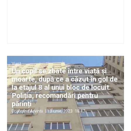
Viață
Un copil se zbate între viață și
moarte, după ce a căzut în gol de
la etajul 8 al unui bloc de locuit.
Poliția, recomandări pentru
părinți
Ecaterina Arvintii
|
13 iunie, 2023
18:47