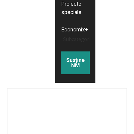
Proiecte
speciale
Economix+
Subcategorii
Susține
NM