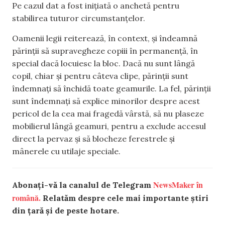
Pe cazul dat a fost inițiată o anchetă pentru
stabilirea tuturor circumstanțelor.
Oamenii legii reiterează, în context, și îndeamnă
părinții să supravegheze copiii în permanență, în
special dacă locuiesc la bloc. Dacă nu sunt lângă
copil, chiar și pentru câteva clipe, părinții sunt
îndemnați să închidă toate geamurile. La fel, părinții
sunt îndemnați să explice minorilor despre acest
pericol de la cea mai fragedă vârstă, să nu plaseze
mobilierul lângă geamuri, pentru a exclude accesul
direct la pervaz și să blocheze ferestrele și
mânerele cu utilaje speciale.
NewsMaker în
Abonați-vă la canalul de Telegram
română.
Relatăm despre cele mai importante știri
din țară și de peste hotare.