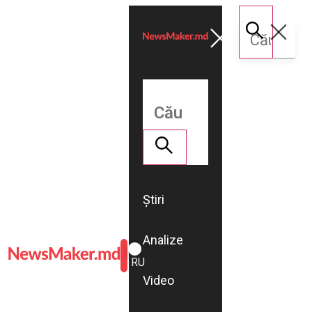
Știri
Analize
ROMÂNĂ
RU
Video