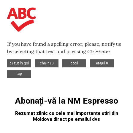
If you have found a spelling error, please, notify us
by selecting that text and pressing
Ctrl+Enter
.
,
,
,
,
căzut în gol
chișinău
copil
etajul 8
top
Abonați-vă la NM Espresso
Rezumat zilnic cu cele mai importante știri din
Moldova direct pe emailul dvs