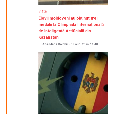
Viață
Elevii moldoveni au obținut trei
medalii la Olimpiada Internațională
de Inteligență Artificială din
Kazahstan
Ana-Maria Dolghii
-
08 aug. 2026
11:40