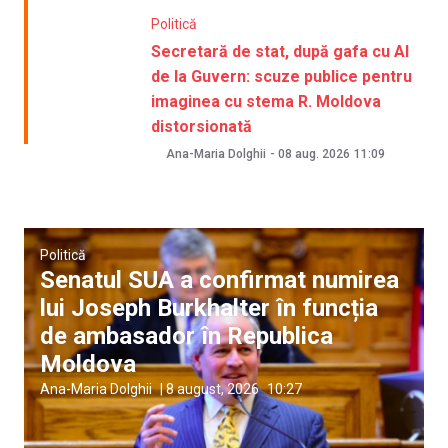
Politică
Secretară de stat, după gafa cu AI
de la Guvern: scuze publice pentru
imaginea cu stema R. Moldova
distorsionată
Ana-Maria Dolghii
-
08 aug. 2026
11:09
Politică
Senatul SUA a confirmat numirea
lui Joseph Burkhalter în funcția
de ambasador în Republica
Moldova
Ana-Maria Dolghii
|
8 august, 2026
10:27