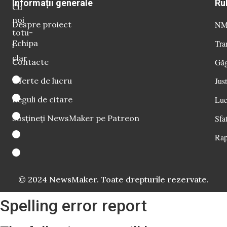
Informații generale
Ru
Cu
noi
Despre proiect
NM 
totu-
Echipa
Tra
i
clar
Contacte
Găg
Oferte de lucru
Just
Reguli de citare
Luc
Susțineți NewsMaker pe Patreon
Sfat
Rap
© 2024 NewsMaker. Toate drepturile rezervate.
Spelling error report