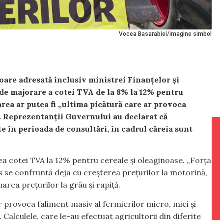
Vocea Basarabiei/imagine simbol
soare adresată inclusiv ministrei Finanțelor și
de majorare a cotei TVA de la 8% la 12% pentru
area ar putea fi „ultima picătură care ar provoca
”. Reprezentanții Guvernului au declarat că
te în perioada de consultări, în cadrul căreia sunt
a cotei TVA la 12% pentru cereale și oleaginoase. „Forța
s se confruntă deja cu creșterea prețurilor la motorină,
area prețurilor la grâu și rapiță.
 provoca faliment masiv al fermierilor micro, mici și
alculele, care le-au efectuat agricultorii din diferite