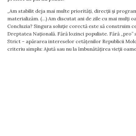
„Am stabilit deja mai multe priorități, direcții și prog
materializăm. (…) Am discutat ani de zile cu mai mulți oam
Concluzia? Singura soluție corectă este să construim c
Dreptatea Națională. Fără lozinci populiste. Fără „pro” 
Strict – apărarea intereselor cetățenilor Republicii Mol
criteriu simplu: Ajută sau nu la îmbunătățirea vieții oa