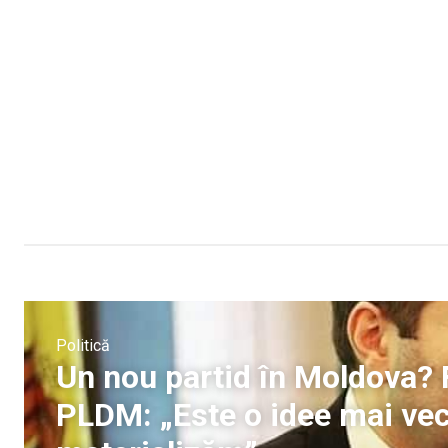
Politică
Un nou partid în Moldova? 
PLDM: „Este o idee mai ve