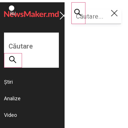
ROMÂNĂ
Susține
RU
NM
Știri
Analize
Video