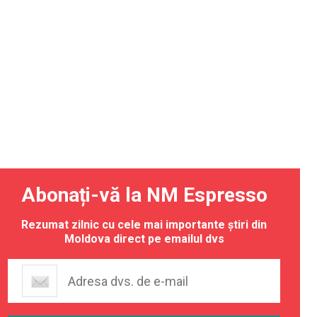
Abonați-vă la NM Espresso
Rezumat zilnic cu cele mai importante știri din
Moldova direct pe emailul dvs