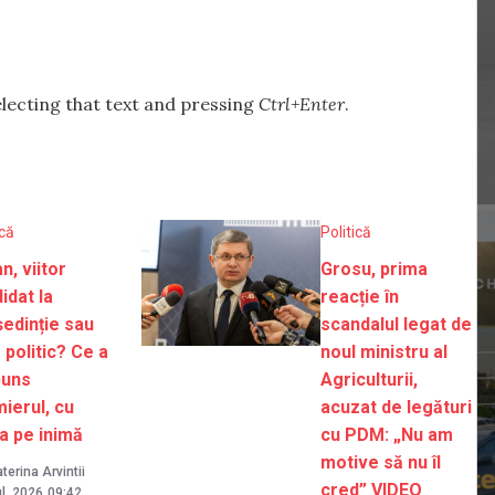
selecting that text and pressing
Ctrl+Enter
.
ică
Politică
n, viitor
Grosu, prima
idat la
reacție în
edinție sau
scandalul legat de
r politic? Ce a
noul ministru al
puns
Agriculturii,
ierul, cu
acuzat de legături
a pe inimă
cu PDM: „Nu am
motive să nu îl
terina Arvintii
cred” VIDEO
ul. 2026
09:42