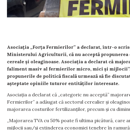
Asociația „Forța Fermierilor” a declarat, într-o scri
Ministerului Agriculturii, că nu acceptă propunerea 
cereale și oleaginoase. Asociația a declarat că major
faliment masiv al fermierilor micro, mici și mijlocii
propunerile de politică fiscală urmează să fie discuta
așteptate opiniile tuturor entităților interesate.
Asociația a declarat că „categoric nu acceptă” majorare
Fermierilor” a adăugat că sectorul cerealier și oleagino
majorarea costurilor fertilizanților, precum și cu diminu
„Majorarea TVA cu 50% poate fi ultima picătură, care ar
mijlocii sau/și extinderea economiei tenebre în ramură. C