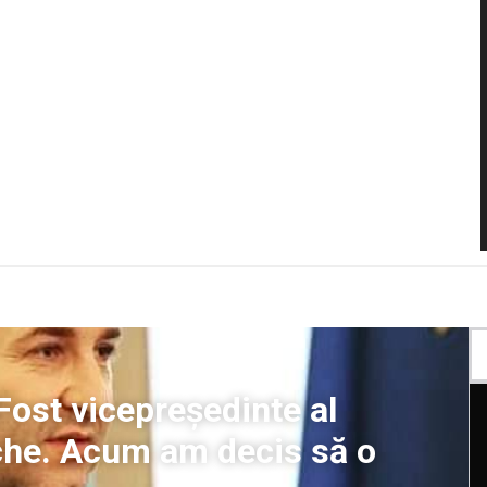
Fost vicepreședinte al
che. Acum am decis să o