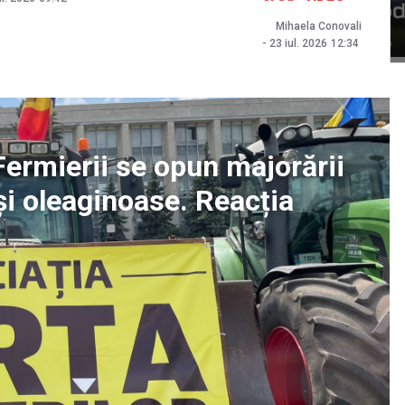
Mihaela Conovali
-
23 iul. 2026
12:34
 Fermierii se opun majorării
și oleaginoase. Reacția