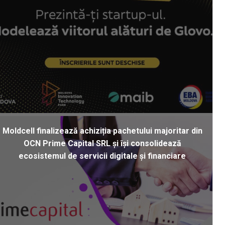
Moldcell finalizează achiziția pachetului majoritar din
OCN Prime Capital SRL și își consolidează
ecosistemul de servicii digitale și financiare