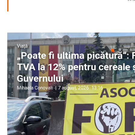
Viață
„Poate fi ultima picătură“:
TVA la 12% pentru cereale 
Guvernului
Mihaela Conovali
|
7 august, 2026
13:16