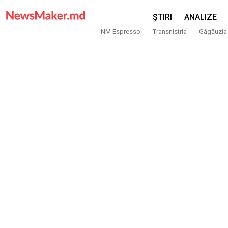
ȘTIRI
ANALIZE
NM Espresso
Transnistria
Găgăuzia