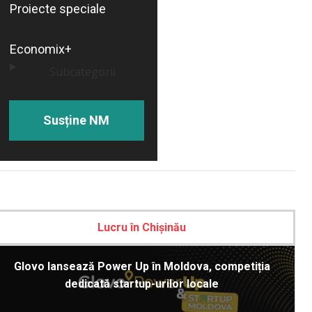
Proiecte speciale
Economix+
Subcategorii
Susține NM
Lucru în Chișinău
Glovo lansează Power Up în Moldova, competiția
dedicată startup-urilor locale