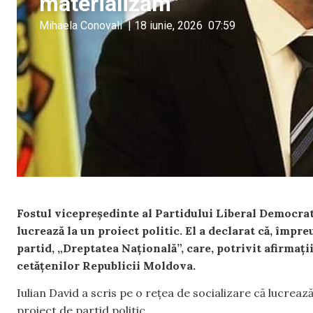
materializăm”
Mihaela Conovali
|
18 iunie, 2026
07:59
Fostul vicepreședinte al Partidului Liberal Democra
lucrează la un proiect politic. El a declarat că, împ
partid, „Dreptatea Națională”, care, potrivit afirmați
cetățenilor Republicii Moldova.
Iulian David a scris pe o rețea de socializare că lucrea
proiect de partid politic.