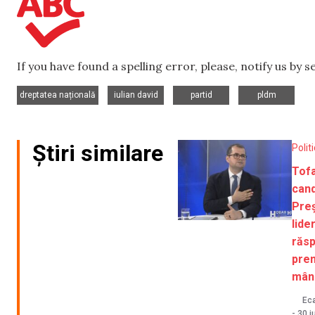
If you have found a spelling error, please, notify us by 
,
,
,
dreptatea națională
iulian david
partid
pldm
Știri similare
Polit
Tofa
cand
Preș
lide
răs
prem
mân
Eca
-
30 i