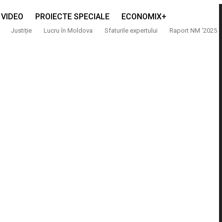
VIDEO
PROIECTE SPECIALE
ECONOMIX+
Justiție
Lucru în Moldova
Sfaturile expertului
Raport NM ‘2025