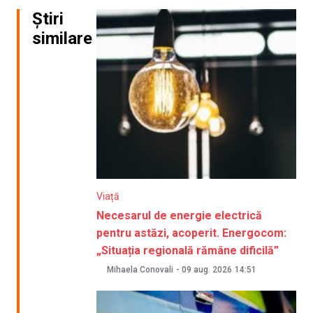
Știri
similare
Viață
Necesarul de energie electrică
pentru astăzi, acoperit. Energocom:
„Situația regională rămâne dificilă”
Mihaela Conovali
-
09 aug. 2026
14:51