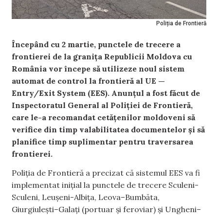
Poliția de Frontieră
Începând cu 2 martie, punctele de trecere a
frontierei de la granița Republicii Moldova cu
România vor începe să utilizeze noul sistem
automat de control la frontieră al UE —
Entry/Exit System (EES). Anunțul a fost făcut de
Inspectoratul General al Poliției de Frontieră,
care le-a recomandat cetățenilor moldoveni să
verifice din timp valabilitatea documentelor și să
planifice timp suplimentar pentru traversarea
frontierei.
Poliția de Frontieră a precizat că sistemul EES va fi
implementat inițial la punctele de trecere Sculeni-
Sculeni, Leușeni-Albița, Leova–Bumbăta,
Giurgiulești–Galați (portuar și feroviar) și Ungheni–