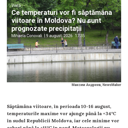
Viață
Ce temperaturi vor fi săptămâna
viitoare în Moldova? Nu sunt
prognozate precipitații
Mihaela Conovali
|
9 august, 2026
17:35
Максим Андреев, NewsMaker
Săptămâna viitoare, în perioada 10-16 august,
temperaturile maxime vor ajunge până la +34°C
în sudul Republicii Moldova, iar cele minime vor
coborî până la +11°C în nord. Meteorologii nu