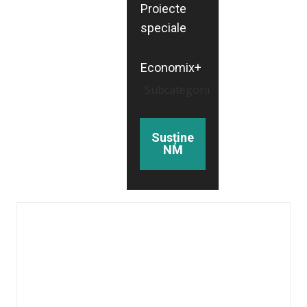
Proiecte
speciale
Economix+
Subcategorii
Susține
NM