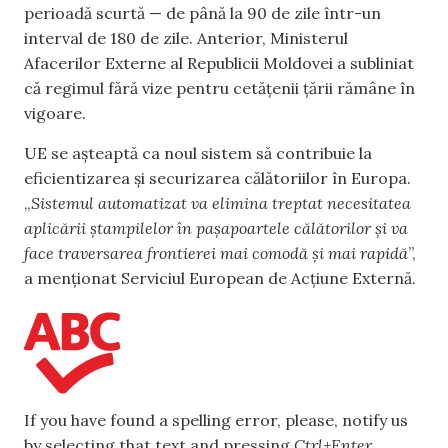
perioadă scurtă — de până la 90 de zile într-un
interval de 180 de zile. Anterior, Ministerul
Afacerilor Externe al Republicii Moldovei a subliniat
că regimul fără vize pentru cetățenii țării rămâne în
vigoare.
UE se așteaptă ca noul sistem să contribuie la
eficientizarea și securizarea călătoriilor în Europa.
„
Sistemul automatizat va elimina treptat necesitatea
aplicării ștampilelor în pașapoartele călătorilor și va
face traversarea frontierei mai comodă și mai rapidă
”,
a menționat Serviciul European de Acțiune Externă.
If you have found a spelling error, please, notify us
by selecting that text and pressing
Ctrl+Enter
.