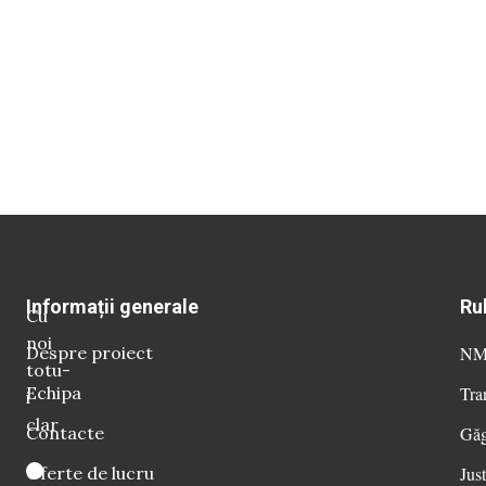
Informații generale
Ru
Cu
noi
Despre proiect
NM 
totu-
Echipa
Tra
i
clar
Contacte
Găg
Oferte de lucru
Just