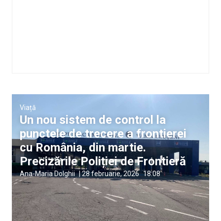
Viață
Un nou sistem de control la
punctele de trecere a frontierei
cu România, din martie.
Precizările Poliției de Frontieră
Ana-Maria Dolghii
|
28 februarie, 2026
18:08