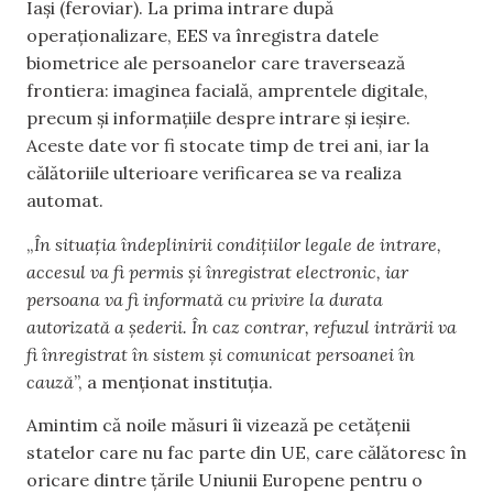
Iași (feroviar). La prima intrare după
operaționalizare, EES va înregistra datele
biometrice ale persoanelor care traversează
frontiera: imaginea facială, amprentele digitale,
precum și informațiile despre intrare și ieșire.
Aceste date vor fi stocate timp de trei ani, iar la
călătoriile ulterioare verificarea se va realiza
automat.
„
În situația îndeplinirii condițiilor legale de intrare,
accesul va fi permis și înregistrat electronic, iar
persoana va fi informată cu privire la durata
autorizată a șederii. În caz contrar, refuzul intrării va
fi înregistrat în sistem și comunicat persoanei în
cauză
”, a menționat instituția.
Amintim că noile măsuri îi vizează pe cetățenii
statelor care nu fac parte din UE, care călătoresc în
oricare dintre țările Uniunii Europene pentru o