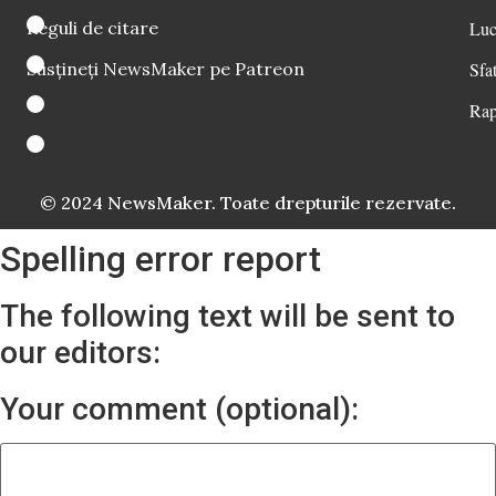
Reguli de citare
Luc
Susțineți NewsMaker pe Patreon
Sfat
Rap
© 2024 NewsMaker. Toate drepturile rezervate.
Spelling error report
The following text will be sent to
our editors:
Your comment (optional):