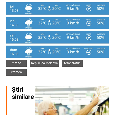
,
,
,
meteo
Republica Moldova
temperaturi
vremea
Știri
similare