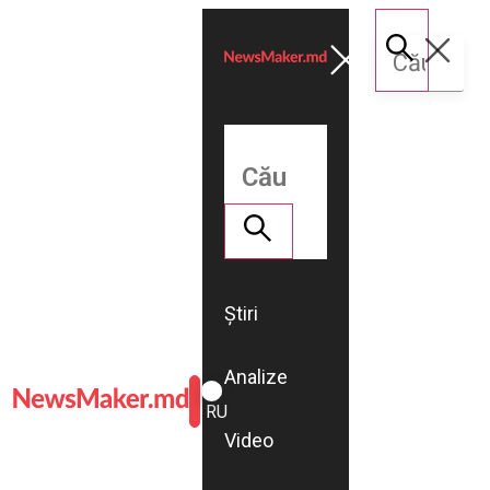
Știri
Analize
ROMÂNĂ
RU
Video