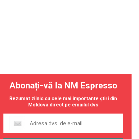
Abonați-vă la NM Espresso
Rezumat zilnic cu cele mai importante știri din
Moldova direct pe emailul dvs