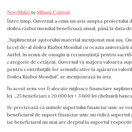
NewsMaker
Mihaela Conovali
by
Între timp, Guvernul a emis un aviz asupra proiectului d
doilea război mondial beneficiază anual, până la data de 
„Suplimentar ajutorului material menționat mai sus, Guv
la cel de-al doilea Război Mondial cu ocazia aniversării 
Astfel, în semn de omagiu și recunoștință pentru sacrif
categorie de cetățeni, Guvernul va majora valoarea supo
pentru contribuțiile lor semnificative la apărarea valori
Doilea Război Mondial”, se menționează în aviz.
În acest sens vor fi alocate mijloace financiare suplime
lei. „25 beneficiari x 20 000 lei + 3 600 lei cheltuieli ban
Se precizează că sumele suportului financiar unic se vor 
beneficiarul de suport financiar unic nu ridică suportul 
iar beneficiarul nu mai are dreptul la suportul respecti