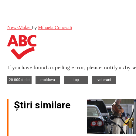
NewsMaker
Mihaela Conovali
by
If you have found a spelling error, please, notify us by 
,
,
,
20 000 de lei
moldova
top
veterani
Știri similare