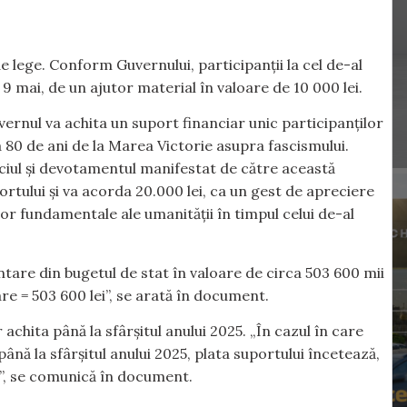
e lege. Conform Guvernului, participanții la cel de-al
9 mai, de un ajutor material în valoare de 10 000 lei.
ernul va achita un suport financiar unic participanților
a 80 de ani de la Marea Victorie asupra fascismului.
iciul și devotamentul manifestat de către această
rtului și va acorda 20.000 lei, ca un gest de apreciere
lor fundamentale ale umanității în timpul celui de-al
ntare din bugetul de stat în valoare de circa 503 600 mii
care = 503 600 lei”, se arată în document.
achita până la sfârșitul anului 2025. „În cazul în care
până la sfârșitul anului 2025, plata suportului încetează,
v”, se comunică în document.