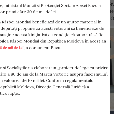
, ministrul Muncii și Protecției Sociale Alexei Buzu a
or primi câte 30 de mii de lei.
lea Război Mondial beneficiază de un ajutor material în
de deputați propune ca acești veterani să beneficieze de
usține această inițiativă cu condiția că suportul să fie
al Doilea Război Mondial din Republica Moldova în acest an
0 de mii de lei
”, a comunicat Buzu.
și Socialiștilor a elaborat un „proiect de lege cu privire
rii a 80 de ani de la Marea Victorie asupra fascismului”.
 în valoarea de 10 mii lei. Conform regulamentului,
Republicii Moldova, Direcția Generală Juridică a
ticorupție.