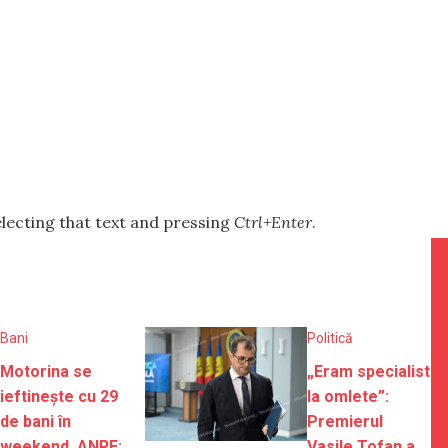
selecting that text and pressing
Ctrl+Enter
.
Bani
Politică
Motorina se
„Eram specialist
ieftinește cu 29
la omlete”:
de bani în
Premierul
weekend. ANRE:
Vasile Tofan a