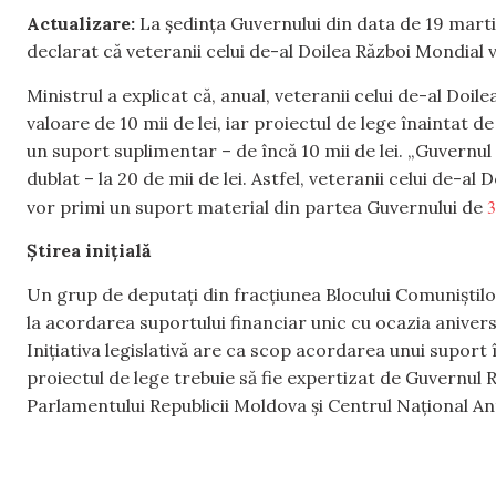
Actualizare:
La ședința Guvernului din data de 19 martie
declarat că veteranii celui de-al Doilea Război Mondial v
Ministrul a explicat că, anual, veteranii celui de-al Doi
valoare de 10 mii de lei, iar proiectul de lege înaintat 
un suport suplimentar – de încă 10 mii de lei. „Guvernul s
dublat – la 20 de mii de lei. Astfel, veteranii celui de-
3
vor primi un suport material din partea Guvernului de
Știrea inițială
Un grup de deputați din fracțiunea Blocului Comuniștilor 
la acordarea suportului financiar unic cu ocazia aniversă
Inițiativa legislativă are ca scop acordarea unui suport
proiectul de lege trebuie să fie expertizat de Guvernul 
Parlamentului Republicii Moldova și Centrul Național An