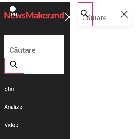
ROMÂNĂ
Susține
RU
NM
Știri
Analize
Video