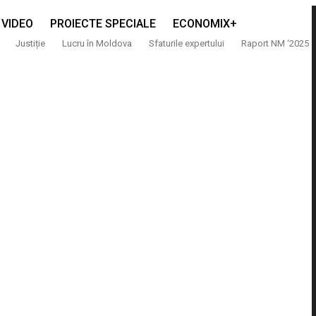
VIDEO
PROIECTE SPECIALE
ECONOMIX+
Justiție
Lucru în Moldova
Sfaturile expertului
Raport NM ‘2025