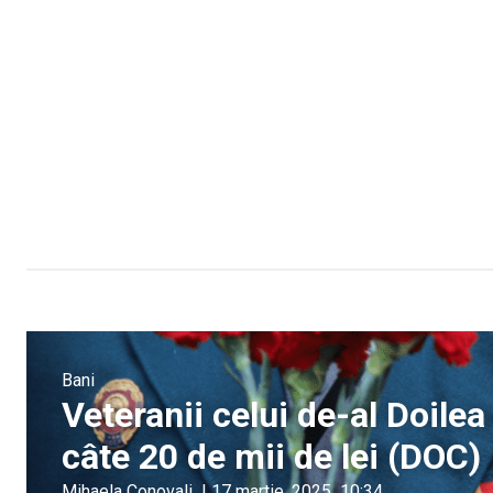
Bani
Veteranii celui de-al Doile
câte 20 de mii de lei (DOC)
Mihaela Conovali
|
17 martie, 2025
10:34