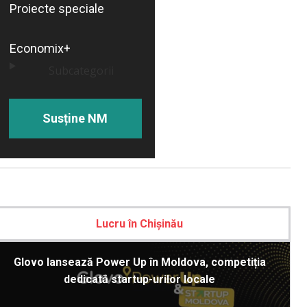
Proiecte speciale
Economix+
Subcategorii
Susține NM
Lucru în Chișinău
Glovo lansează Power Up în Moldova, competiția
dedicată startup-urilor locale