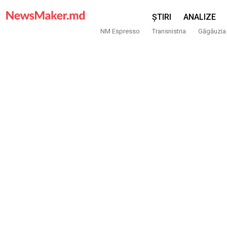
ȘTIRI
ANALIZE
NM Espresso
Transnistria
Găgăuzia