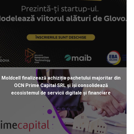
Moldcell finalizează achiziția pachetului majoritar din
OCN Prime Capital SRL și își consolidează
ecosistemul de servicii digitale și financiare