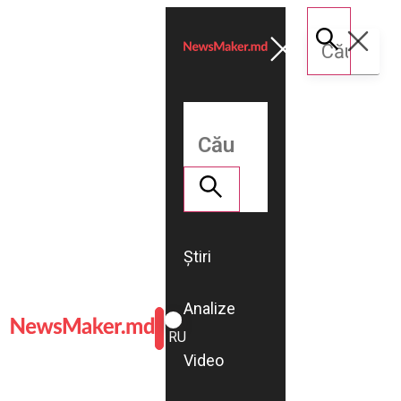
Știri
Analize
ROMÂNĂ
RU
Video