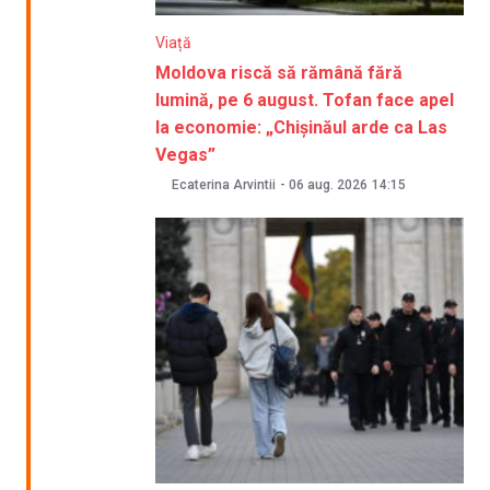
Viață
Moldova riscă să rămână fără
lumină, pe 6 august. Tofan face apel
la economie: „Chișinăul arde ca Las
Vegas”
Ecaterina Arvintii
-
06 aug. 2026
14:15