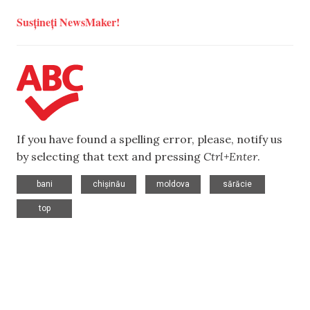
Susțineți NewsMaker!
If you have found a spelling error, please, notify us
by selecting that text and pressing
Ctrl+Enter
.
,
,
,
,
bani
chișinău
moldova
sărăcie
top