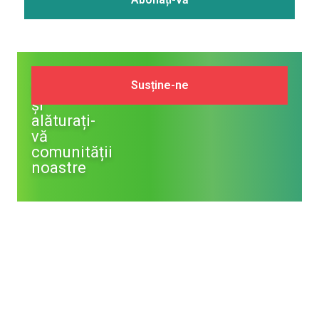
Susține
Susține-ne
NM
și
alăturați-
vă
comunității
noastre