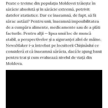
Peste o treime din populația Moldovei trăiește în
sărăcie absolută și în sărăcie extremă, potrivit
datelor statistice. Dar ce înseamnă, de fapt, să fii
sărac astăzi? Pentru unii, înseamnă imposibilitatea
de a cumpăra alimente, medicamente sau de a plăti
facturile. Pentru alții — lipsa unui loc de muncă
stabil, a perspectivelor și a siguranței zilei de mâine.
NewsMaker i-a întrebat pe locuitorii Chișinăului ce
consideră ei că înseamnă sărăcia, dacă le ajung banii
pentru trai și cum evaluează nivelul de viață din
Moldova.