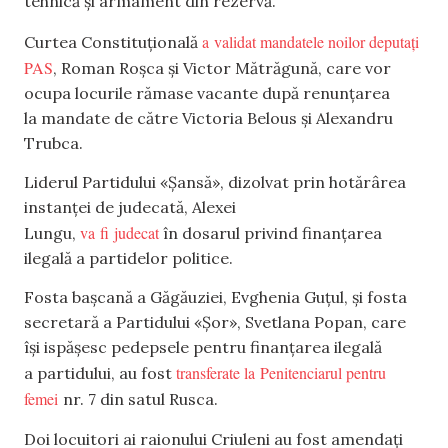
tehnică și armament din rezervă.
a validat mandatele noilor deputați
Curtea Constituțională
PAS
, Roman Roșca și Victor Mătrăgună, care vor
ocupa locurile rămase vacante după renunțarea
la mandate de către Victoria Belous și Alexandru
Trubca.
Liderul Partidului «Șansă», dizolvat prin hotărârea
instanței de judecată, Alexei
va fi judecat
Lungu,
în dosarul privind finanțarea
ilegală a partidelor politice.
Fosta bașcană a Găgăuziei, Evghenia Guțul, și fosta
secretară a Partidului «Șor», Svetlana Popan, care
își ispășesc pedepsele pentru finanțarea ilegală
transferate la Penitenciarul pentru
a partidului, au fost
femei
nr. 7 din satul Rusca.
Doi locuitori ai raionului Criuleni au fost amendați