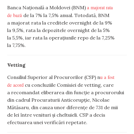
a majorat rata
Banca Națională a Moldovei (BNM)
de bază
de la 7% la 7,5% anual. Totodată, BNM
a majorat rata la creditele overnight de la 9%
la 9,5%, rata la depozitele overnight de la 5%
la 5,5%, iar rata la operațiunile repo de la 7,25%
la 7,75%.
Vetting
u a fost
Consiliul Superior al Procurorilor (CSP) n
de acord
cu concluziile Comisiei de vetting, care
a recomandat eliberarea din funcție a procurorului
din cadrul Procuraturii Anticorupție, Nicolae
Mătăsaru, din cauza unor diferențe de 731 de mii
de lei între venituri și cheltuieli. CSP a decis
efectuarea unei verificări repetate.