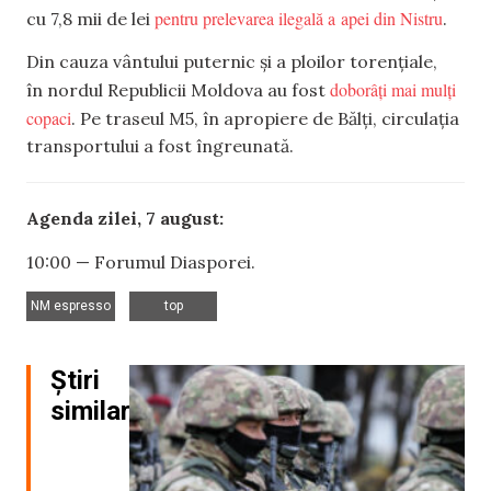
pentru prelevarea ilegală a apei din Nistru
cu 7,8 mii de lei
.
Din cauza vântului puternic și a ploilor torențiale,
doborâți mai mulți
în nordul Republicii Moldova au fost
copaci
. Pe traseul M5, în apropiere de Bălți, circulația
transportului a fost îngreunată.
Agenda zilei, 7 august:
10:00 — Forumul Diasporei.
,
NM espresso
top
Știri
similare