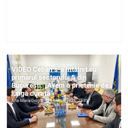
Viață
VIDEO Ceban s-a întâlnit cu
primarul sectorului 5 din
București: „Avem o prietenie de
lungă durată”
Ana-Maria Dolghii
|
19 martie, 2024
19:31