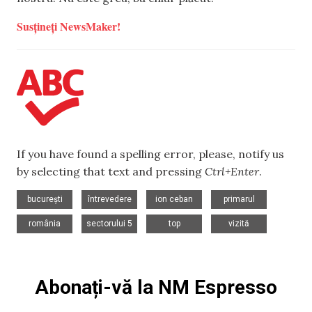
Susțineți NewsMaker!
If you have found a spelling error, please, notify us
by selecting that text and pressing
Ctrl+Enter
.
,
,
,
,
bucurești
întrevedere
ion ceban
primarul
,
,
,
românia
sectorului 5
top
vizită
Abonați-vă la NM Espresso