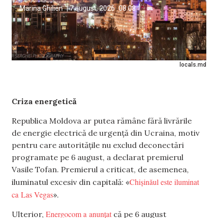
Marina Ghilien
|
7 august, 2026
08:08
locals.md
Criza energetică
Republica Moldova ar putea rămâne fără livrările
de energie electrică de urgență din Ucraina, motiv
pentru care autoritățile nu exclud deconectări
programate pe 6 august, a declarat premierul
Vasile Tofan. Premierul a criticat, de asemenea,
Chișinăul este iluminat
iluminatul excesiv din capitală: «
ca Las Vegas
».
Energocom a anunțat
Ulterior,
că pe 6 august