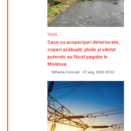
Viață
Case cu acoperișuri deteriorate,
copaci prăbușiți: ploile și vântul
puternic au făcut pagube în
Moldova
Mihaela Conovali
-
07 aug. 2026
09:02