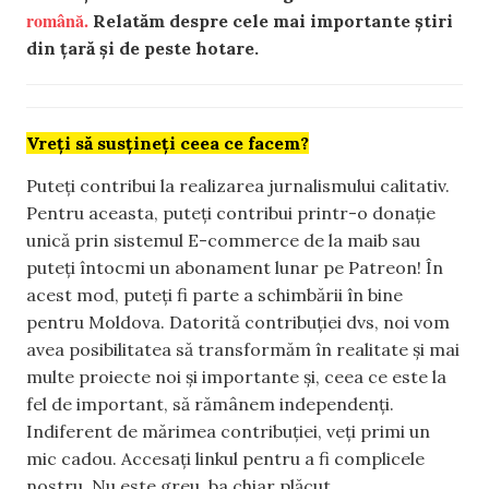
română.
Relatăm despre cele mai importante știri
din țară și de peste hotare.
Vreți să susțineți ceea ce facem?
Puteți contribui la realizarea jurnalismului calitativ.
Pentru aceasta, puteți contribui printr-o donație
unică prin sistemul E-commerce de la maib sau
puteți întocmi un abonament lunar pe Patreon! În
acest mod, puteți fi parte a schimbării în bine
pentru Moldova. Datorită contribuției dvs, noi vom
avea posibilitatea să transformăm în realitate și mai
multe proiecte noi și importante și, ceea ce este la
fel de important, să rămânem independenți.
Indiferent de mărimea contribuției, veți primi un
mic cadou. Accesați linkul pentru a fi complicele
nostru. Nu este greu, ba chiar plăcut.