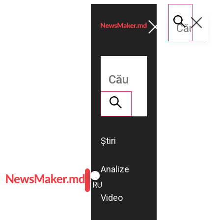
Știri
Analize
ROMÂNĂ
RU
Video