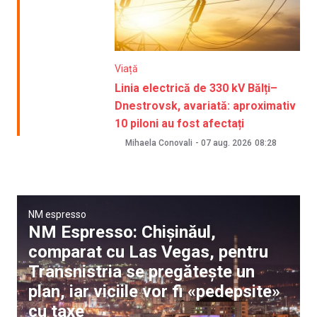
Viață
Linia electrică de 330 kV Bălți–
Dnestrovsk, avariată: aproximativ
10 piloni au fost afectați
Mihaela Conovali
-
07 aug. 2026
08:28
NM espresso
NM Espresso: Chișinăul,
comparat cu Las Vegas, pentru
Transnistria se pregătește un
plan, iar viciile vor fi «pedepsite»
cu taxe