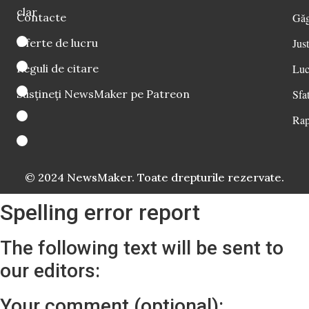
clar
Contacte
Găg
Oferte de lucru
Just
Reguli de citare
Luc
Susțineți NewsMaker pe Patreon
Sfat
Rap
© 2024 NewsMaker. Toate drepturile rezervate.
Spelling error report
The following text will be sent to
our editors:
Your comment (optional):