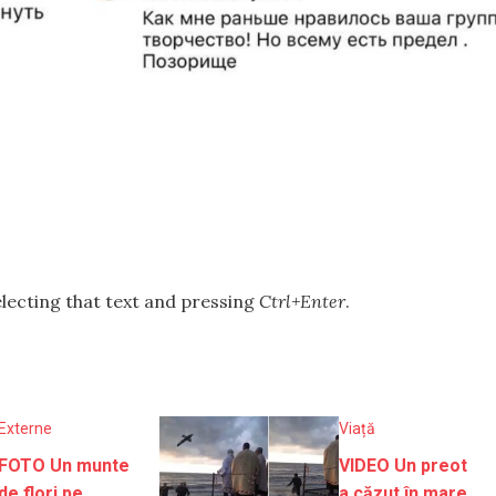
selecting that text and pressing
Ctrl+Enter
.
Externe
Viață
FOTO Un munte
VIDEO Un preot
de flori pe
a căzut în mare