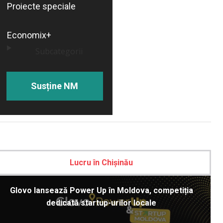
Proiecte speciale
Economix+
Subcategorii
Susține NM
Lucru în Chișinău
Glovo lansează Power Up în Moldova, competiția
dedicată startup-urilor locale