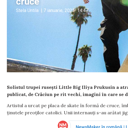
cruce
Stela Untila
|
7 ianuarie, 2023
14:47
Solistul trupei rusești Little Big Iliya Prukusin a atr
publicat, de Crăciun pe rit vechi, imagini în care se 
Artistul a urcat pe placa de skate în formă de cruce, îm
ținutele preoților catolici. Unii internauți s-au arătat jig