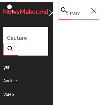
ROMÂNĂ
Susține
RU
NM
Știri
Analize
Video