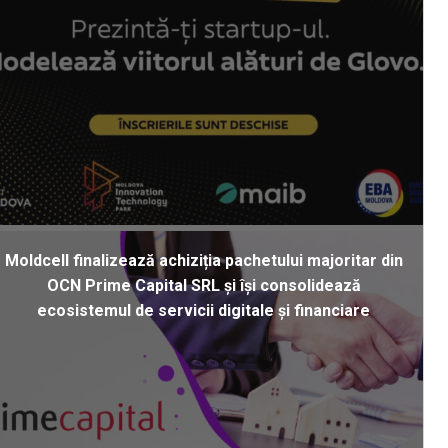
Moldcell finalizează achiziția pachetului majoritar din
OCN Prime Capital SRL și își consolidează
ecosistemul de servicii digitale și financiare