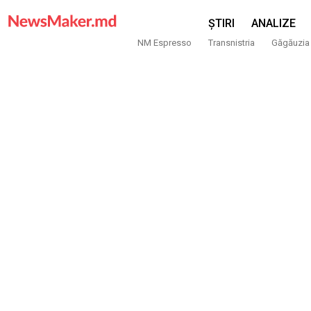
ȘTIRI
ANALIZE
NM Espresso
Transnistria
Găgăuzia