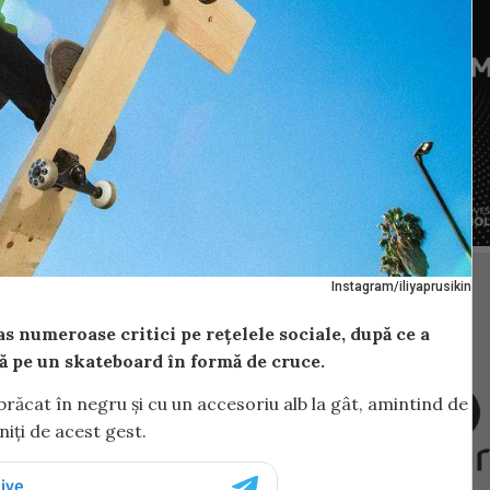
Instagram/iliyaprusikin
as numeroase critici pe rețelele sociale, după ce a
dă pe un skateboard în formă de cruce.
brăcat în negru și cu un accesoriu alb la gât, amintind de
niți de acest gest.