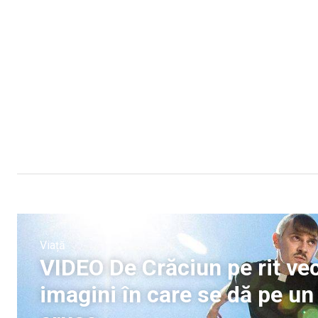
Viață
VIDEO De Crăciun pe rit vech
imagini în care se dă pe u