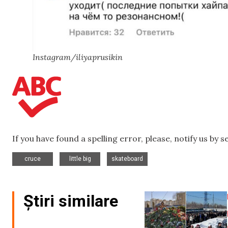
Instagram/iliyaprusikin
If you have found a spelling error, please, notify us by 
,
,
cruce
little big
skateboard
Știri similare