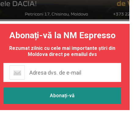
Abonați-vă la NM Espresso
Rezumat zilnic cu cele mai importante știri din
Moldova direct pe emailul dvs