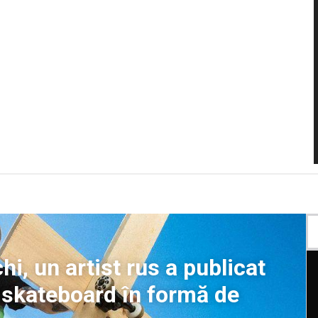
i, un artist rus a publicat
n skateboard în formă de