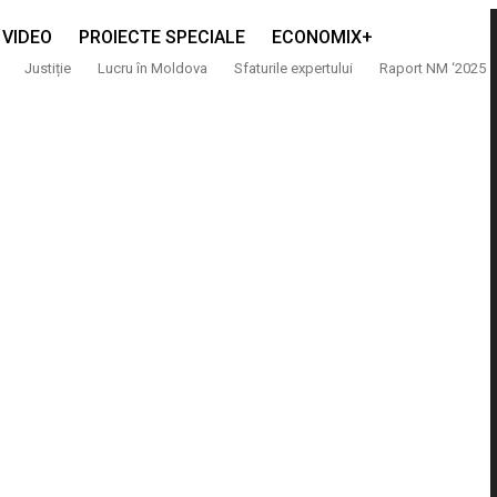
VIDEO
PROIECTE SPECIALE
ECONOMIX+
Justiție
Lucru în Moldova
Sfaturile expertului
Raport NM ‘2025