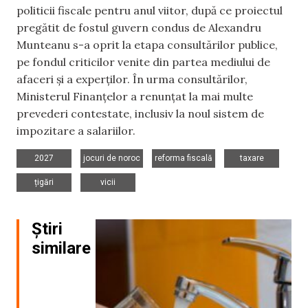
politicii fiscale pentru anul viitor, după ce proiectul
pregătit de fostul guvern condus de Alexandru
Munteanu s-a oprit la etapa consultărilor publice,
pe fondul criticilor venite din partea mediului de
afaceri și a experților. În urma consultărilor,
Ministerul Finanțelor a renunțat la mai multe
prevederi contestate, inclusiv la noul sistem de
impozitare a salariilor.
,
,
,
,
2027
jocuri de noroc
reforma fiscală
taxare
,
țigări
vicii
Știri
similare