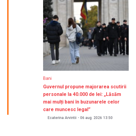
Bani
Guvernul propune majorarea scutirii
personale la 40.000 de lei: „Lăsăm
mai mulți bani în buzunarele celor
care muncesc legal”
Ecaterina Arvintii
-
06 aug. 2026
13:50