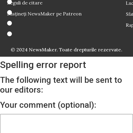
Reguli de citare
Luc
Susțineți NewsMaker pe Patreon
Sfat
Rap
© 2024 NewsMaker. Toate drepturile rezervate.
Spelling error report
The following text will be sent to
our editors:
Your comment (optional):