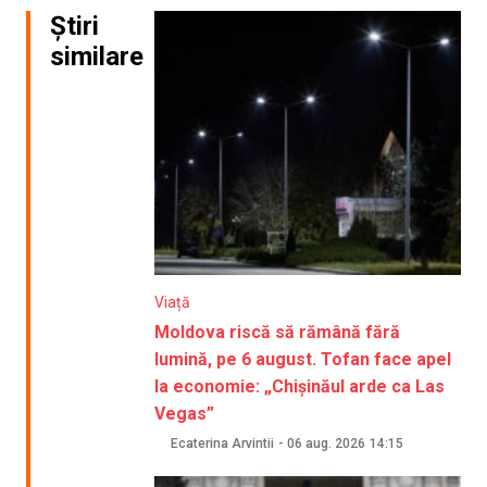
Știri
similare
Viață
Moldova riscă să rămână fără
lumină, pe 6 august. Tofan face apel
la economie: „Chișinăul arde ca Las
Vegas”
Ecaterina Arvintii
-
06 aug. 2026
14:15