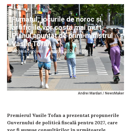
Bani
Fumatul, jocurile de noroc și
artificiile vor costa mai mult.
Planul anunțat de prim-ministrul
Vasile Tofan
Mihaela Conovali
|
6 august, 2026
14:05
Andrei Mardari / NewsMaker
Premierul Vasile Tofan a prezentat propunerile
Guvernului de politică fiscală pentru 2027, care
vor fi supuse consultărilor în următoarele