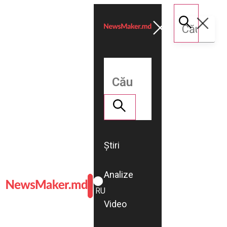
Știri
Analize
ROMÂNĂ
RU
Video