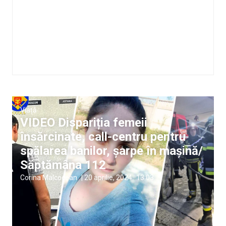
Viață
VIDEO Dispariția femeii
însărcinate, call-centru pentru
spălarea banilor, șarpe în mașină/
Săptămâna 112
Corina Malcocean
|
20 aprilie, 2024
13:03