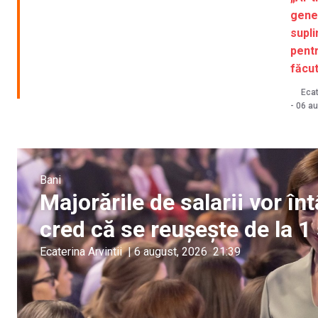
gene
supl
pentr
făcut
Ecat
-
06 au
Bani
Majorările de salarii vor î
cred că se reușește de la 
Ecaterina Arvintii
|
6 august, 2026
21:39