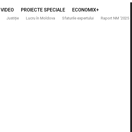
VIDEO
PROIECTE SPECIALE
ECONOMIX+
Justiție
Lucru în Moldova
Sfaturile expertului
Raport NM ‘2025