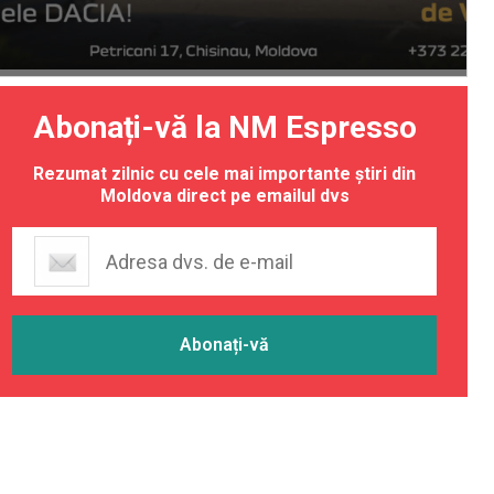
Abonați-vă la NM Espresso
Rezumat zilnic cu cele mai importante știri din
Moldova direct pe emailul dvs