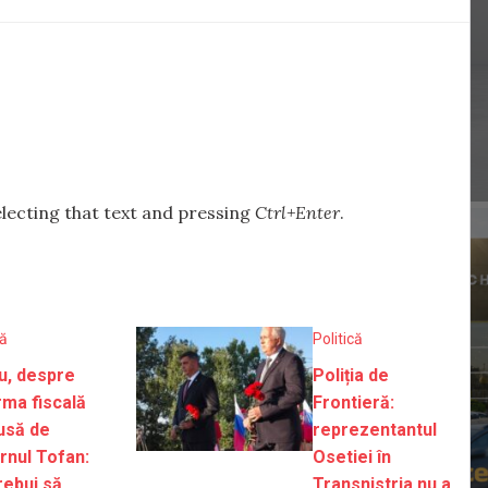
selecting that text and pressing
Ctrl+Enter
.
că
Politică
u, despre
Poliția de
rma fiscală
Frontieră:
usă de
reprezentantul
rnul Tofan:
Osetiei în
rebui să
Transnistria nu a