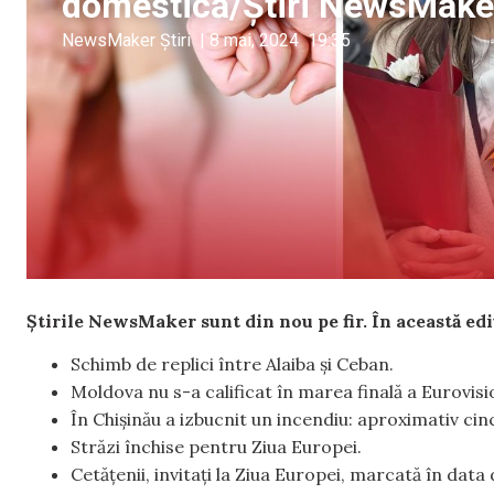
domestică/Știri NewsMake
NewsMaker Știri
|
8 mai, 2024
19:35
Știrile NewsMaker sunt din nou pe fir. În această edi
Schimb de replici între Alaiba și Ceban.
Moldova nu s-a calificat în marea finală a Eurovis
În Chișinău a izbucnit un incendiu: aproximativ cinc
Străzi închise pentru Ziua Europei.
Cetățenii, invitați la Ziua Europei, marcată în data 