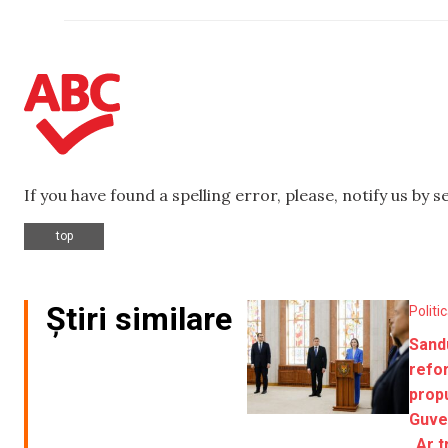
If you have found a spelling error, please, notify us by 
top
Știri similare
Politi
Sand
refo
prop
Guve
„Ar t