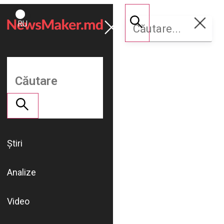
ROMÂNĂ
Susține
RU
NM
Știri
Analize
Video