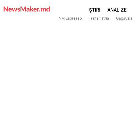
ȘTIRI
ANALIZE
NM Espresso
Transnistria
Găgăuzia