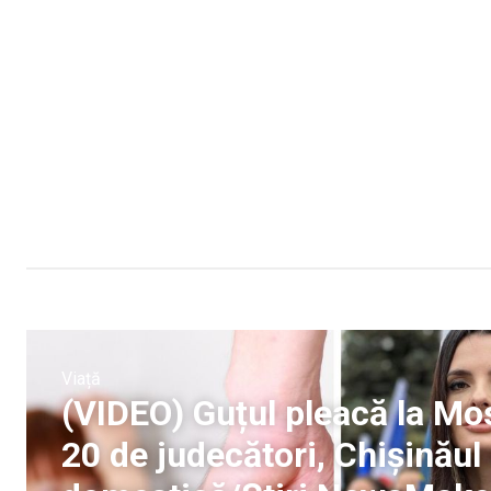
Viață
(VIDEO) Guțul pleacă la Mo
20 de judecători, Chișinăul 