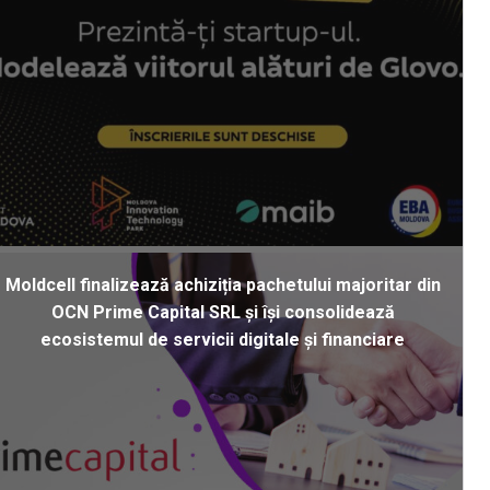
Moldcell finalizează achiziția pachetului majoritar din
OCN Prime Capital SRL și își consolidează
ecosistemul de servicii digitale și financiare