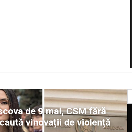
scova de 9 mai, CSM fără
caută vinovații de violență