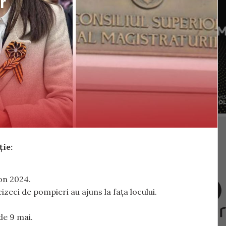
r
ție:
ion 2024.
izeci de pompieri au ajuns la fața locului.
de 9 mai.