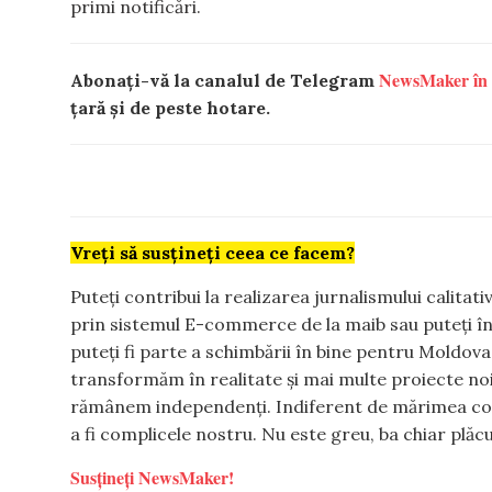
primi notificări.
NewsMaker în
Abonați-vă la canalul de Telegram
țară și de peste hotare.
Vreți să susțineți ceea ce facem?
Puteți contribui la realizarea jurnalismului calitat
prin sistemul E-commerce de la maib sau puteți î
puteți fi parte a schimbării în bine pentru Moldova
transformăm în realitate și mai multe proiecte noi 
rămânem independenți. Indiferent de mărimea contr
a fi complicele nostru. Nu este greu, ba chiar plăcu
Susțineți NewsMaker!