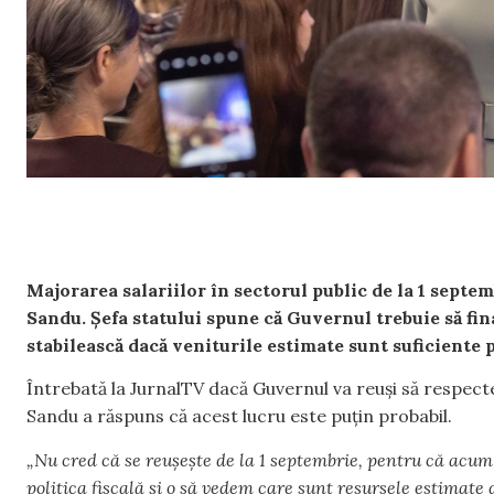
Majorarea salariilor în sectorul public de la 1 septe
Sandu. Șefa statului spune că Guvernul trebuie să fina
stabilească dacă veniturile estimate sunt suficiente p
Întrebată la JurnalTV dacă Guvernul va reuși să respect
Sandu a răspuns că acest lucru este puțin probabil.
„Nu cred că se reușește de la 1 septembrie, pentru că acum 
politica fiscală și o să vedem care sunt resursele estimate 