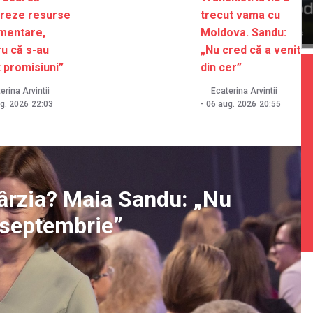
reze resurse
trecut vama cu
imentare,
Moldova. Sandu:
u că s-au
„Nu cred că a venit
 promisiuni”
din cer”
erina Arvintii
Ecaterina Arvintii
g. 2026
22:03
-
06 aug. 2026
20:55
ntârzia? Maia Sandu: „Nu
1 septembrie”