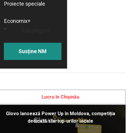
Proiecte speciale
Economix+
Subcategorii
Susține NM
Lucru în Chișinău
Glovo lansează Power Up în Moldova, competiția
dedicată startup-urilor locale