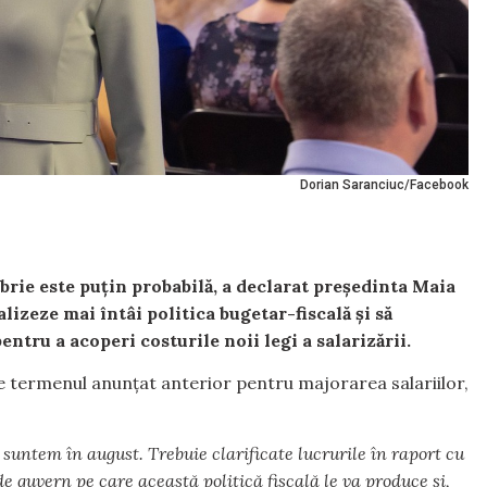
Dorian Saranciuc/Facebook
mbrie este puțin probabilă, a declarat președinta Maia
lizeze mai întâi politica bugetar-fiscală și să
entru a acoperi costurile noii legi a salarizării.
e termenul anunțat anterior pentru majorarea salariilor,
suntem în august. Trebuie clarificate lucrurile în raport cu
de guvern pe care această politică fiscală le va produce și,