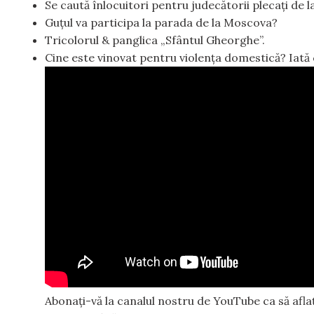
Se caută înlocuitori pentru judecătorii plecați de l
Guțul va participa la parada de la Moscova?
Tricolorul & panglica „Sfântul Gheorghe”.
Cine este vinovat pentru violența domestică? Iată c
Abonați-vă la canalul nostru de YouTube ca să aflați