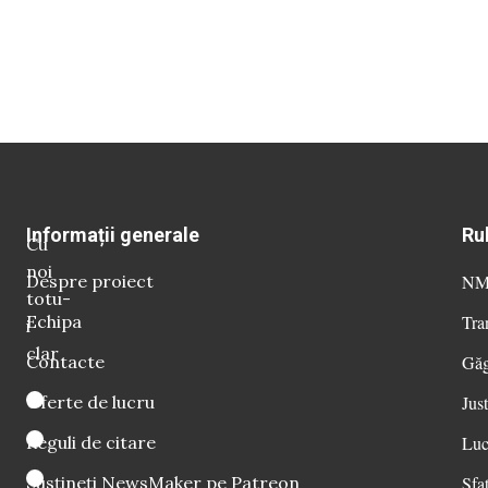
Informații generale
Ru
Cu
noi
Despre proiect
NM 
totu-
Echipa
Tra
i
clar
Contacte
Găg
Oferte de lucru
Just
Reguli de citare
Luc
Susțineți NewsMaker pe Patreon
Sfat