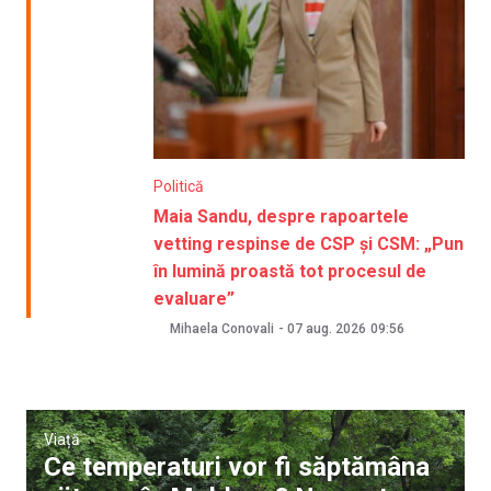
Politică
Maia Sandu, despre rapoartele
vetting respinse de CSP și CSM: „Pun
în lumină proastă tot procesul de
evaluare”
Mihaela Conovali
-
07 aug. 2026
09:56
Viață
Ce temperaturi vor fi săptămâna