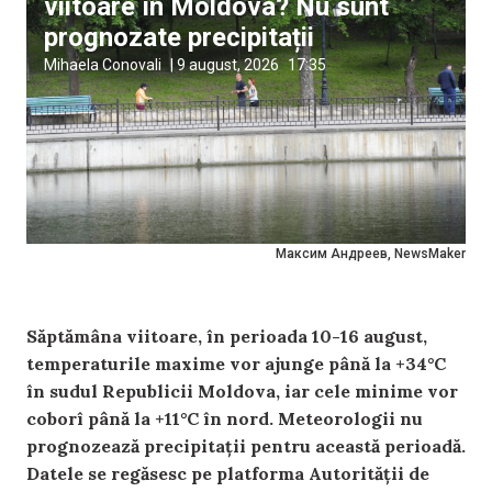
viitoare în Moldova? Nu sunt
prognozate precipitații
Mihaela Conovali
|
9 august, 2026
17:35
Максим Андреев, NewsMaker
Săptămâna viitoare, în perioada 10-16 august,
temperaturile maxime vor ajunge până la +34°C
în sudul Republicii Moldova, iar cele minime vor
coborî până la +11°C în nord. Meteorologii nu
prognozează precipitații pentru această perioadă.
Datele se regăsesc pe platforma Autorității de