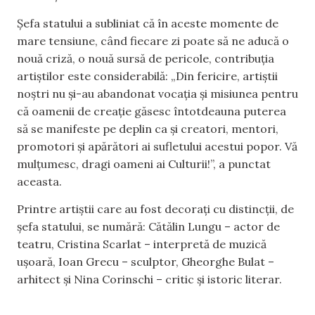
Șefa statului a subliniat că în aceste momente de
mare tensiune, când fiecare zi poate să ne aducă o
nouă criză, o nouă sursă de pericole, contribuția
artiștilor este considerabilă: „Din fericire, artiștii
noștri nu și-au abandonat vocația și misiunea pentru
că oamenii de creație găsesc întotdeauna puterea
să se manifeste pe deplin ca și creatori, mentori,
promotori și apărători ai sufletului acestui popor. Vă
mulțumesc, dragi oameni ai Culturii!”, a punctat
aceasta.
Printre artiștii care au fost decorați cu distincții, de
șefa statului, se numără: Cătălin Lungu – actor de
teatru, Cristina Scarlat – interpretă de muzică
ușoară, Ioan Grecu – sculptor, Gheorghe Bulat –
arhitect și Nina Corinschi – critic și istoric literar.