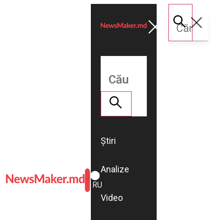
Știri
Analize
ROMÂNĂ
RU
Video