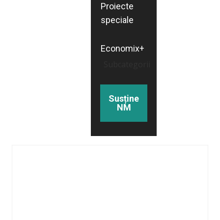
Proiecte
speciale
Economix+
Subcategorii
Susține
NM