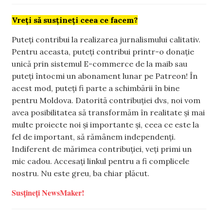
Vreți să susțineți ceea ce facem?
Puteți contribui la realizarea jurnalismului calitativ.
Pentru aceasta, puteți contribui printr-o donație
unică prin sistemul E-commerce de la maib sau
puteți întocmi un abonament lunar pe Patreon! În
acest mod, puteți fi parte a schimbării în bine
pentru Moldova. Datorită contribuției dvs, noi vom
avea posibilitatea să transformăm în realitate și mai
multe proiecte noi și importante și, ceea ce este la
fel de important, să rămânem independenți.
Indiferent de mărimea contribuției, veți primi un
mic cadou. Accesați linkul pentru a fi complicele
nostru. Nu este greu, ba chiar plăcut.
Susțineți NewsMaker!