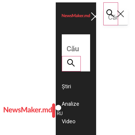
Știri
Analize
ROMÂNĂ
RU
Video