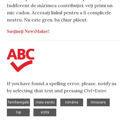
Indiferent de mărimea contribuției, veți primi un
mic cadou. Accesați linkul pentru a fi complicele
nostru. Nu este greu, ba chiar plăcut.
Susțineți NewsMaker!
If you have found a spelling error, please, notify us
by selecting that text and pressing
Ctrl+Enter
.
,
,
,
,
familiaregală
maia sandu
românia
timișoara
,
top
vizită