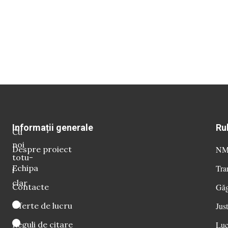
Informații generale
Ru
Cu
noi
Despre proiect
NM 
totu-
Echipa
Tra
i
clar
Contacte
Găg
Oferte de lucru
Just
Reguli de citare
Luc