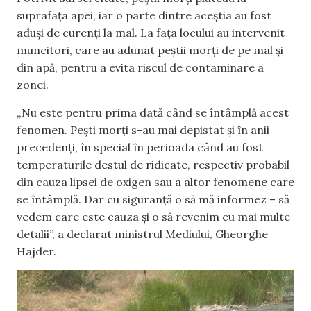
suprafața apei, iar o parte dintre aceștia au fost
aduși de curenți la mal. La fața locului au intervenit
muncitori, care au adunat peștii morți de pe mal și
din apă, pentru a evita riscul de contaminare a
zonei.
„Nu este pentru prima dată când se întâmplă acest
fenomen. Pești morți s-au mai depistat și în anii
precedenți, în special în perioada când au fost
temperaturile destul de ridicate, respectiv probabil
din cauza lipsei de oxigen sau a altor fenomene care
se întâmplă. Dar cu siguranță o să mă informez – să
vedem care este cauza și o să revenim cu mai multe
detalii”, a declarat ministrul Mediului, Gheorghe
Hajder.