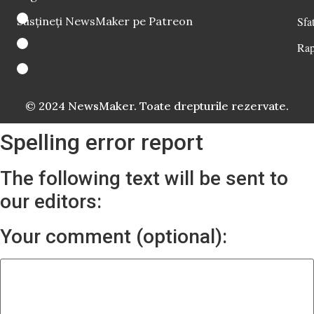
Susțineți NewsMaker pe Patreon
Sfat
Rap
© 2024 NewsMaker. Toate drepturile rezervate.
Spelling error report
The following text will be sent to
our editors:
Your comment (optional):