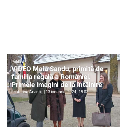
Politică
VIDEO Maia Sandu, primită de
familia regală a României.
Primele imagini de la întâlnire
Ecaterina Arvintii
|
13 ianuarie, 2024
18:03