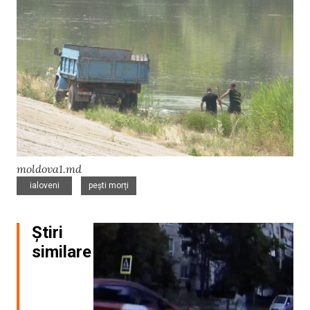
moldova1.md
,
ialoveni
pești morți
Știri
similare