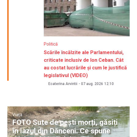
Politică
Scările încălzite ale Parlamentului,
criticate inclusiv de Ion Ceban. Cât
au costat lucrările și cum le justifică
legislativul (VIDEO)
Ecaterina Arvintii
-
07 aug. 2026
12:10
Viață
FOTO Sute de pești morți, găsiți
în iazul din Dănceni. Ce spune