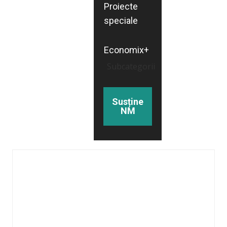
Proiecte
speciale
Economix+
Subcategorii
Susține
NM