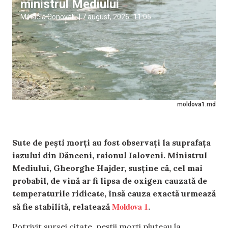
ministrul Mediului
Mihaela Conovali
|
7 august, 2026
11:05
moldova1.md
Sute de pești morți au fost observați la suprafața
iazului din Dănceni, raionul Ialoveni. Ministrul
Mediului, Gheorghe Hajder, susține că, cel mai
probabil, de vină ar fi lipsa de oxigen cauzată de
temperaturile ridicate, însă cauza exactă urmează
Moldova 1
să fie stabilită, relatează
.
Potrivit sursei citate, peștii morți pluteau la