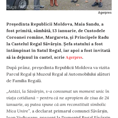
Agerpres
Președinta Republicii Moldova, Maia Sandu, a
fost primită, sâmbătă, 13 ianuarie, de Custodele
Coroanei române, Margareta, şi Principele Radu
la Castelul Regal Săvârșin. Șefa statului a fost
întâmpinat în Satul Regal, iar apoi a fost invitată
Agerpres
să ia dejunul în castel, scrie
.
După prânz, președinta Republicii Moldova va vizita
Parcul Regal şi Muzeul Regal al Automobilului alături
de Familia Regală.
„Astăzi, la Săvârșin, s-a consumat un moment unic în
viața cotidiană – pentru că ne apropiem de ziua de 24
ianuarie, aș putea spune că am reconstituit simbolic
Mica Unire”
, a declarat primarul comunei Săvârșin,
Ioan Vodiceanu, prezent la Domeniul Regal Săvârșin,