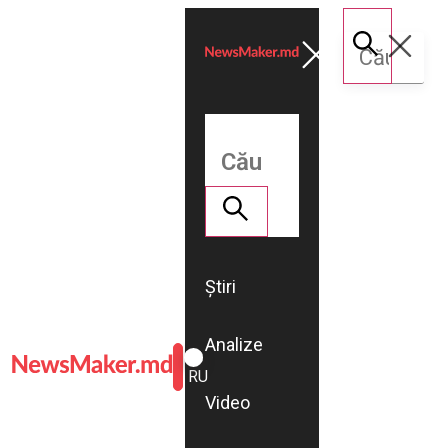
Știri
Analize
ROMÂNĂ
RU
Video