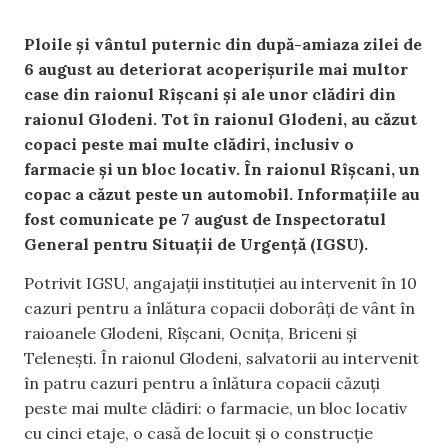
Ploile și vântul puternic din după-amiaza zilei de
6 august au deteriorat acoperișurile mai multor
case din raionul Rîșcani și ale unor clădiri din
raionul Glodeni. Tot în raionul Glodeni, au căzut
copaci peste mai multe clădiri, inclusiv o
farmacie și un bloc locativ. În raionul Rîșcani, un
copac a căzut peste un automobil. Informațiile au
fost comunicate pe 7 august de Inspectoratul
General pentru Situații de Urgență (IGSU).
Potrivit IGSU, angajații instituției au intervenit în 10
cazuri pentru a înlătura copacii doborâți de vânt în
raioanele Glodeni, Rîșcani, Ocnița, Briceni și
Telenești. În raionul Glodeni, salvatorii au intervenit
în patru cazuri pentru a înlătura copacii căzuți
peste mai multe clădiri: o farmacie, un bloc locativ
cu cinci etaje, o casă de locuit și o construcție