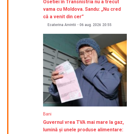
Osetiei în Transnistria nu a trecut
vama cu Moldova. Sandu: „Nu cred
că a venit din cer”
Ecaterina Arvintii
-
06 aug. 2026
20:55
Bani
Guvernul vrea TVA mai mare la gaz,
lumină și unele produse alimentare: