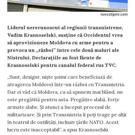
novostipmr.com
Liderul nerecunoscut al regiunii transnistrene,
Vadim Krasnoselski, susține că Occidentul vrea
să aprovizioneze Moldova cu arme pentru a
provoca un „război” între cele două maluri ale
Nistrului. Declarațiile au fost făcute de
Krasnoselski pentru canalul federal rus TVC.
„Sunt, desigur, niște șoimi care beneficiază de
atragerea Moldovei într-un război cu Transnistria.
Dar ei văd că Moldova, ca să spunem mai blând, nu
este pregătită pentru asta. Pregătire slabă, forțe
armate slabe. Și atunci a început procesul de
militarizare. Și prin Transnistria îi poți trage pe alții
în teatrul de ostilități, inclusiv țările NATO. Acest
lucru este inacceptabil”, a spus Krasnoselski.