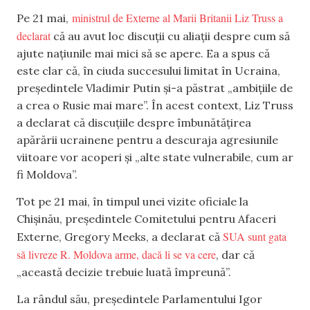
ministrul de Externe al Marii Britanii Liz Truss a
Pe 21 mai,
declarat
că au avut loc discuții cu aliații despre cum să
ajute națiunile mai mici să se apere. Ea a spus că
este clar că, în ciuda succesului limitat în Ucraina,
președintele Vladimir Putin și-a păstrat „ambițiile de
a crea o Rusie mai mare”. În acest context, Liz Truss
a declarat că discuțiile despre îmbunătățirea
apărării ucrainene pentru a descuraja agresiunile
viitoare vor acoperi și „alte state vulnerabile, cum ar
fi Moldova”.
Tot pe 21 mai, în timpul unei vizite oficiale la
Chișinău, președintele Comitetului pentru Afaceri
SUA sunt gata
Externe, Gregory Meeks, a declarat că
să livreze R. Moldova arme, dacă li se va cere
, dar că
„această decizie trebuie luată împreună”.
La rândul său, președintele Parlamentului Igor