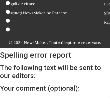
Reguli de citare
Luc
Susțineți NewsMaker pe Patreon
Sfat
Rap
© 2024 NewsMaker. Toate drepturile rezervate.
Spelling error report
The following text will be sent to
our editors:
Your comment (optional):