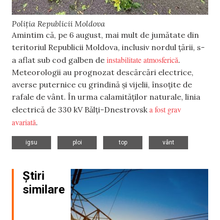
Poliția Republicii Moldova
Amintim că, pe 6 august, mai mult de jumătate din
teritoriul Republicii Moldova, inclusiv nordul țării, s-
instabilitate atmosferică
a aflat sub cod galben de
.
Meteorologii au prognozat descărcări electrice,
averse puternice cu grindină și vijelii, însoțite de
rafale de vânt. În urma calamităților naturale, linia
a fost grav
electrică de 330 kV Bălți-Dnestrovsk
avariată
.
,
,
,
igsu
ploi
top
vânt
Știri
similare