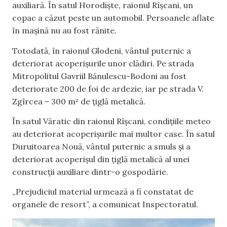
auxiliară. În satul Horodiște, raionul Rîșcani, un
copac a căzut peste un automobil. Persoanele aflate
în mașină nu au fost rănite.
Totodată, în raionul Glodeni, vântul puternic a
deteriorat acoperișurile unor clădiri. Pe strada
Mitropolitul Gavriil Bănulescu-Bodoni au fost
deteriorate 200 de foi de ardezie, iar pe strada V.
Zgîrcea – 300 m² de țiglă metalică.
În satul Văratic din raionul Rîșcani, condițiile meteo
au deteriorat acoperișurile mai multor case. În satul
Duruitoarea Nouă, vântul puternic a smuls și a
deteriorat acoperișul din țiglă metalică al unei
construcții auxiliare dintr-o gospodărie.
„Prejudiciul material urmează a fi constatat de
organele de resort”, a comunicat Inspectoratul.