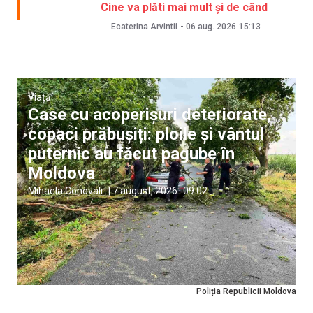
Cine va plăti mai mult și de când
Ecaterina Arvintii
-
06 aug. 2026
15:13
Viață
Case cu acoperișuri deteriorate,
copaci prăbușiți: ploile și vântul
puternic au făcut pagube în
Moldova
Mihaela Conovali
|
7 august, 2026
09:02
Poliția Republicii Moldova