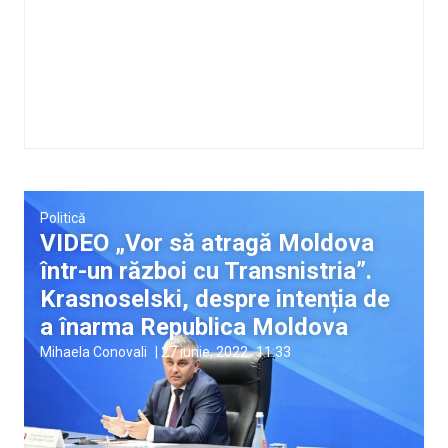
Politică
VIDEO „Vor să atragă Moldova
într-un război cu Transnistria”.
Krasnoselski, despre intenția de
a înarma Republica Moldova
Mihaela Conovali
|
27 iunie, 2022
11:33