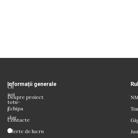
Informații generale
Ru
Cu
noi
Despre proiect
NM 
totu-
Echipa
Tra
i
clar
Contacte
Găg
Oferte de lucru
Just