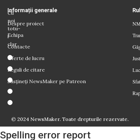
Informații generale
Ru
Cu
noi
Despre proiect
NM 
totu-
Echipa
Tra
i
clar
Contacte
Găg
Oferte de lucru
Just
Reguli de citare
Luc
Susțineți NewsMaker pe Patreon
Sfat
Rap
© 2024 NewsMaker. Toate drepturile rezervate.
Spelling error report