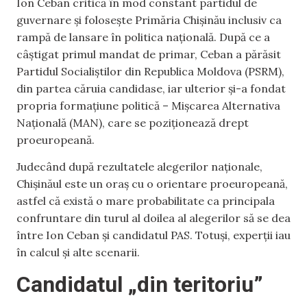
Ion Ceban critică în mod constant partidul de
guvernare și folosește Primăria Chișinău inclusiv ca
rampă de lansare în politica națională. După ce a
câștigat primul mandat de primar, Ceban a părăsit
Partidul Socialiștilor din Republica Moldova (PSRM),
din partea căruia candidase, iar ulterior și-a fondat
propria formațiune politică – Mișcarea Alternativa
Națională (MAN), care se poziționează drept
proeuropeană.
Judecând după rezultatele alegerilor naționale,
Chișinăul este un oraș cu o orientare proeuropeană,
astfel că există o mare probabilitate ca principala
confruntare din turul al doilea al alegerilor să se dea
între Ion Ceban și candidatul PAS. Totuși, experții iau
în calcul și alte scenarii.
Candidatul „din teritoriu”