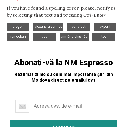
If you have found a spelling error, please, notify us
by selecting that text and pressing
Ctrl+Enter
.
,
,
,
,
alegeri
alexandru vornicu
candidat
experți
,
,
,
ion ceban
pas
primăria chișinău
top
Abonați-vă la NM Espresso
Rezumat zilnic cu cele mai importante știri din
Moldova direct pe emailul dvs