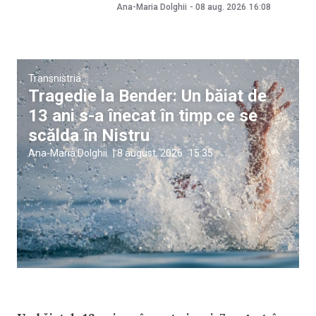
Ana-Maria Dolghii
-
08 aug. 2026
16:08
Transnistria
Tragedie la Bender: Un băiat de
13 ani s-a înecat în timp ce se
scălda în Nistru
Ana-Maria Dolghii
|
8 august, 2026
15:35