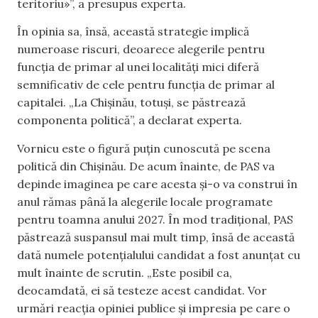
teritoriu»”, a presupus experta.
În opinia sa, însă, această strategie implică
numeroase riscuri, deoarece alegerile pentru
funcția de primar al unei localități mici diferă
semnificativ de cele pentru funcția de primar al
capitalei. „La Chișinău, totuși, se păstrează
componenta politică”, a declarat experta.
Vornicu este o figură puțin cunoscută pe scena
politică din Chișinău. De acum înainte, de PAS va
depinde imaginea pe care acesta și-o va construi în
anul rămas până la alegerile locale programate
pentru toamna anului 2027. În mod tradițional, PAS
păstrează suspansul mai mult timp, însă de această
dată numele potențialului candidat a fost anunțat cu
mult înainte de scrutin. „Este posibil ca,
deocamdată, ei să testeze acest candidat. Vor
urmări reacția opiniei publice și impresia pe care o