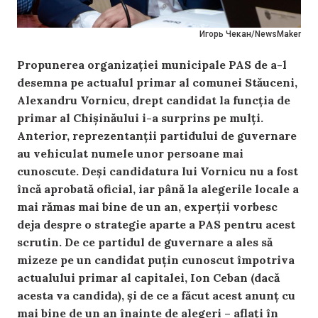
Игорь Чекан/NewsMaker
Propunerea organizației municipale PAS de a-l
desemna pe actualul primar al comunei Stăuceni,
Alexandru Vornicu, drept candidat la funcția de
primar al Chișinăului i-a surprins pe mulți.
Anterior, reprezentanții partidului de guvernare
au vehiculat numele unor persoane mai
cunoscute. Deși candidatura lui Vornicu nu a fost
încă aprobată oficial, iar până la alegerile locale a
mai rămas mai bine de un an, experții vorbesc
deja despre o strategie aparte a PAS pentru acest
scrutin. De ce partidul de guvernare a ales să
mizeze pe un candidat puțin cunoscut împotriva
actualului primar al capitalei, Ion Ceban (dacă
acesta va candida), și de ce a făcut acest anunț cu
mai bine de un an înainte de alegeri – aflați în