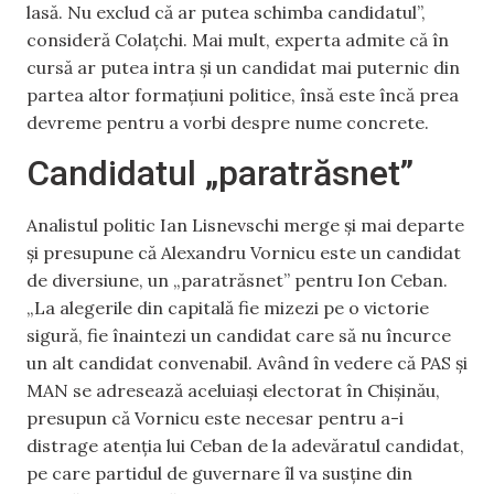
lasă. Nu exclud că ar putea schimba candidatul”,
consideră Colațchi. Mai mult, experta admite că în
cursă ar putea intra și un candidat mai puternic din
partea altor formațiuni politice, însă este încă prea
devreme pentru a vorbi despre nume concrete.
Candidatul „paratrăsnet”
Analistul politic Ian Lisnevschi merge și mai departe
și presupune că Alexandru Vornicu este un candidat
de diversiune, un „paratrăsnet” pentru Ion Ceban.
„La alegerile din capitală fie mizezi pe o victorie
sigură, fie înaintezi un candidat care să nu încurce
un alt candidat convenabil. Având în vedere că PAS și
MAN se adresează aceluiași electorat în Chișinău,
presupun că Vornicu este necesar pentru a-i
distrage atenția lui Ceban de la adevăratul candidat,
pe care partidul de guvernare îl va susține din