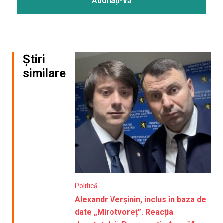
Știri
similare
Politică
Alexandr Verșinin, inclus în baza de
date „Mirotvoreț”. Reacția