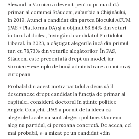
Alexandru Vornicu a devenit pentru prima dată
primar al comunei Stăuceni, suburbie a Chișinăului,
în 2019. Atunci a candidat din partea Blocului ACUM
(PAS + Platforma DA) și a obținut 53,84% din voturi
în turul al doilea, învingând candidatul Partidului
Liberal. În 2023, a câștigat alegerile încă din primul
tur, cu 78,73% din voturile alegătorilor. În PAS,
Stăuceni este prezentată drept un model, iar
Vornicu – exemplu de bună administrare a unui oraș
european.
Probabil din acest motiv partidul a decis să îl
desemneze drept candidat la funcția de primar al
capitalei, consideră doctorul în științe politice
Angela Colațchi. „PAS a pornit de la ideea că
alegerile locale nu sunt alegeri politice. Oamenii
aleg nu partidul, ci persoana concretă. De aceea, cel
mai probabil, s-a mizat pe un candidat «din