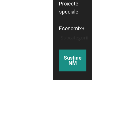
Proiecte
speciale
Economix+
Subcategorii
Susține
NM