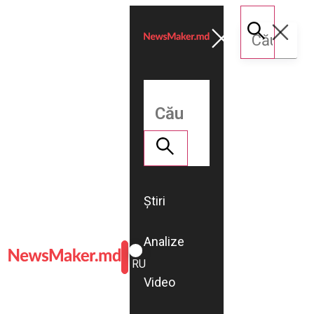
Știri
Analize
ROMÂNĂ
RU
Video