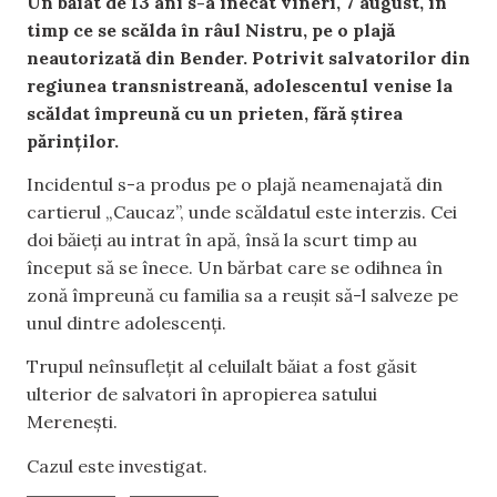
Un băiat de 13 ani s-a înecat vineri, 7 august, în
timp ce se scălda în râul Nistru, pe o plajă
neautorizată din Bender. Potrivit salvatorilor din
regiunea transnistreană, adolescentul venise la
scăldat împreună cu un prieten, fără știrea
părinților.
Incidentul s-a produs pe o plajă neamenajată din
cartierul „Caucaz”, unde scăldatul este interzis. Cei
doi băieți au intrat în apă, însă la scurt timp au
început să se înece. Un bărbat care se odihnea în
zonă împreună cu familia sa a reușit să-l salveze pe
unul dintre adolescenți.
Trupul neînsuflețit al celuilalt băiat a fost găsit
ulterior de salvatori în apropierea satului
Merenești.
Cazul este investigat.
,