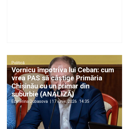
Politică
Vornicu împotriva lui Ceban: cum
vrea PAS să câștige Primăria
Chișinău cu un primar din
suburbie (ANALIZĂ)
Ecaterina Dubasova
|
17 iunie, 2026
14:35