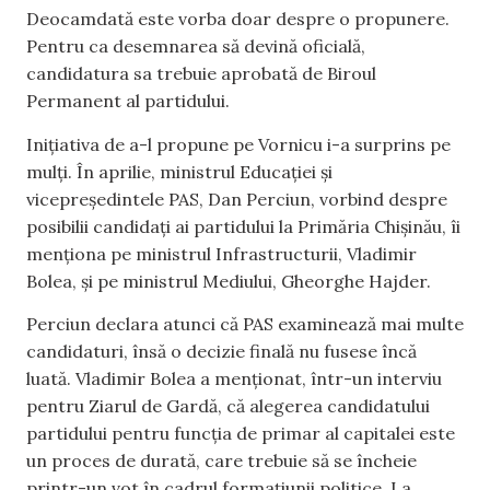
Deocamdată este vorba doar despre o propunere.
Pentru ca desemnarea să devină oficială,
candidatura sa trebuie aprobată de Biroul
Permanent al partidului.
Inițiativa de a-l propune pe Vornicu i-a surprins pe
mulți. În aprilie, ministrul Educației și
vicepreședintele PAS, Dan Perciun, vorbind despre
posibilii candidați ai partidului la Primăria Chișinău, îi
menționa pe ministrul Infrastructurii, Vladimir
Bolea, și pe ministrul Mediului, Gheorghe Hajder.
Perciun declara atunci că PAS examinează mai multe
candidaturi, însă o decizie finală nu fusese încă
luată. Vladimir Bolea a menționat, într-un interviu
pentru Ziarul de Gardă, că alegerea candidatului
partidului pentru funcția de primar al capitalei este
un proces de durată, care trebuie să se încheie
printr-un vot în cadrul formațiunii politice. La