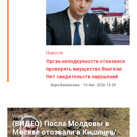
Новости
Орган неподкупности отказался
проверять имущество Вангели:
Нет свидетельств нарушений
Вера Балахнова
-
10 Авг. 2026
16:29
Video News
(ВИДЕО) Посла Молдовы в
Москве отозвали в Кишинев/