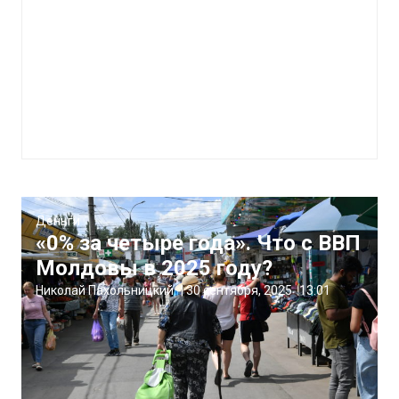
Деньги
«0% за четыре года». Что с ВВП
Молдовы в 2025 году?
Николай Пахольницкий
|
30 сентября, 2025
13:01