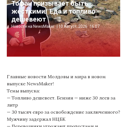
Тофан призывает быть
жесткими/ Еда и топливо
дешевеют
Новости на NewsMaker
|
10 Август, 2026
16:07
Главные новости Молдовы и мира в новом
выпуске NewsMaker!
Темы выпуска:
— Топливо дешевеет. Бензин — ниже 30 леев за
литр
— 30 тысяч евро за освобождение заключенного?
Мужчину задержал НЦБК
— Перевозчики угрожают протестами и