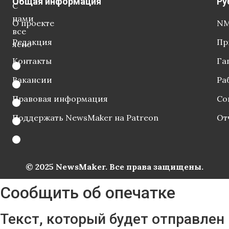
Общая информация
Ру
С
нами
О проекте
NM
все
Редакция
Пр
ясно
Контакты
Га
Вакансии
Ра
Правовая информация
Со
Поддержать NewsMaker на Patreon
От
© 2025 NewsMaker. Все права защищены.
Сообщить об опечатке
Текст, который будет отправлен