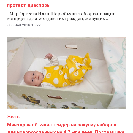
протест диаспоры
Мэр Оргеева Илан Шор объявил об организации
концерта для молдавских граждан, живущих
в Турине. В ответ на это представители диаспоры
-
05 Ноя 2018
15:22
собираются 18 ноября провести протест. На своей
странице в соцсети Шор назвал эти действия
провокацией, организаторов протеста «десятком
ничтожных бездельников» и обратился
в итальянскую полицию. В своем обращении
на Facebook Илан Шор предупредил, что люди,
которые помешают проведению мероприятия,
Жизнь
Минздрав объявил тендер на закупку наборов
для новорожденных на 4,7 млн леев. Поставщика