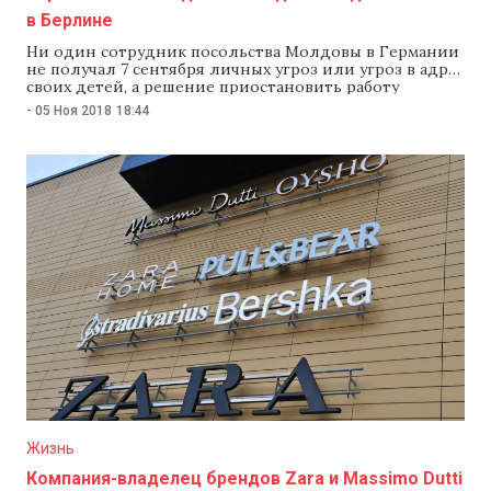
в Берлине
Ни один сотрудник посольства Молдовы в Германии
не получал 7 сентября личных угроз или угроз в адрес
своих детей, а решение приостановить работу
дипмиссии в тот день принимал в одностороннем
-
05 Ноя 2018
18:44
порядке посол Олег Серебрян. Об этом говорится в
ответе главы МИДЕИ Тудора Ульяновского на запрос
депутата парламента Инны Шупак. Поводом для
запроса
Жизнь
Компания-владелец брендов Zara и Massimo Dutti