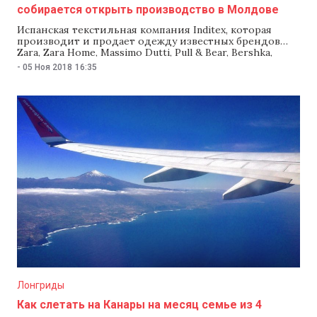
собирается открыть производство в Молдове
Испанская текстильная компания Inditex, которая
производит и продает одежду известных брендов
Zara, Zara Home, Massimo Dutti, Pull & Bear, Bershka,
Oysho, Uterque, Lefties
-
05 Ноя 2018
16:35
и Stradivarius, рассматривает возможность разместить
производство в Молдове. Об этом в телефонном
разговоре с послом Молдовы в Испании Виолеттой
Агричи заявил директор по вопросам расширения
компании Inditex Альберто Варга Гарсия, сообщает
пресс-служба министерства иностранных дел
и европейской интеграции (МИДЕИ).
Лонгриды
Как слетать на Канары на месяц семье из 4