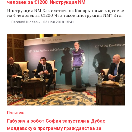
человек за €1200. Инструкция NM
Инструкция NM Как слетать на Канары на месяц семье
из 4 человек за €1200 Что такое инструкция NM? Это
новая рубрика, в которой мы будем не просто давать
Евгений Шоларь
-
05 Ноя 2018
15:41
абстрактные советы — например, как искать
авиабилеты, провести выходные или сделать ремонт,
но делиться каким-то интересным опытом. Мы
расскажем все по шагам
Политика
Габурич и робот София запустили в Дубае
молдавскую программу гражданства за