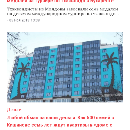
медалей на турнире по тхэквондо в Бухаресте
Тхэквондисты из Молдовы завоевали семь медалей
на девятом международном турнире по тхэквондо
Dracula Open G-1, который проходил
-
05 Ноя 2018
13:38
в Бухаресте, говорится в сообщении на сайте
Национального олимпийского комитета.
Тхэквондистки Анна Чукиту (весовая категория
до 62 кг) и Анна-Мария Щербан (73 кг) завоевали
серебряные медали. Вадим Димитров (54 кг), Степан
Димитров (58 кг) и Татьяна Цымбаларь (57 кг), а также
юниоры Адриан Оника (61 кг) и Виталие Кравченко
(59 кг) —
Деньги
Любой обман за ваши деньги. Как 500 семей в
Кишиневе семь лет ждут квартиры в «доме с