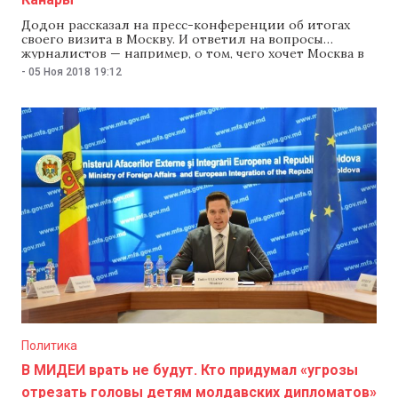
Додон рассказал на пресс-конференции об итогах
своего визита в Москву. И ответил на вопросы
журналистов — например, о том, чего хочет Москва в
обмен на послабления в сфере торговли и миграции,
-
05 Ноя 2018
19:12
и почему Додона так жестко критикуют демократы.
Подробнее об этом — в материале «Когда теряют
связь с землей, весь гламур заканчивается».
Политика
В МИДЕИ врать не будут. Кто придумал «угрозы
отрезать головы детям молдавских дипломатов»