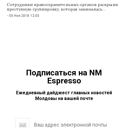
Сотрудники правоохранительных органов раскрыли
преступную группировку, которая занималась
незаконным оборотом наркотических средств в особо
-
05 Ноя 2018
12:03
крупных размерах. Схему контролировали
заключенные из тюрем Тараклии и Кагула.
В результате операции, которая длилась год,
задержаны три человека, еще двое подозреваемых
уже отбывают срок за другие преступления, сообщает
пресс-служба Генинспектората полиции. Полиция
установила, что двое заключенных руководили
деятельностью преступной группы из тюрьмы при
Подписаться на NM
Espresso
Ежедневный дайджест главных новостей
Молдовы на вашей почте