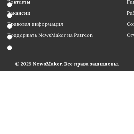
Контакты
Га
Вакансии
Ра
Правовая информация
Со
Поддержать NewsMaker на Patreon
От
© 2025 NewsMaker. Все права защищены.