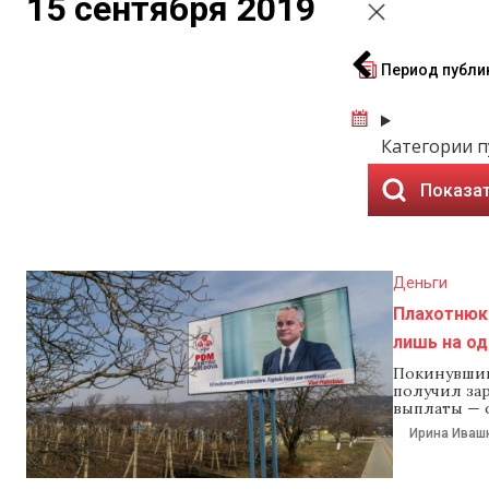
15 сентября 2019
Период публи
Категории 
Показат
Деньги
Плахотнюк 
лишь на о
Покинувший
получил зар
выплаты — о
первом зас
Ирина Иваш
подал в На
об имуществ
сентября и