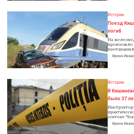
Истории
Поезд Киш
погиб
На железно
произошло 
протаранил 
По предвар
Ирина Иваш
светофора, 
около 8:00 
железнодор
Истории
В Кишиневе
было 37 ле
Инструктор
практическо
секторе Че
врачи и по
Ирина Иваш
Предположи
клиента, ко