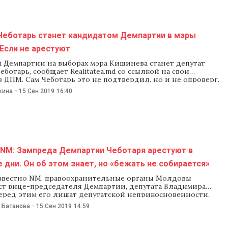
Чеботарь станет кандидатом Демпартии в мэры
Если не арестуют
 Демпартии на выборах мэра Кишинева станет депутат
ботарь, сообщает Realitatea.md со ссылкой на свои
 ДПМ. Сам Чеботарь это не подтвердил, но и не опроверг.
появилось на фоне информации NM о готовящемся в
кина
-
15 Сен 2019
16:40
дни аресте Чеботаря. Источники издания, впрочем,
то решение выдвинуть Чеботаря приняли
 NM: Зампреда Демпартии Чеботаря арестуют в
дни. Он об этом знает, но «бежать не собирается»
известно NM, правоохранительные органы Молдовы
ест вице-председателя Демпартии, депутата Владимира
Перед этим его лишат депутатской неприкосновенности.
ь сказал NM, что знает о подготовке ареста, но бежать из
 Батанова
-
15 Сен 2019
14:59
собирается. О том, что в ближайшее время депутата и
едателя Демпартии Владимира Чеботаря лишат
венности и