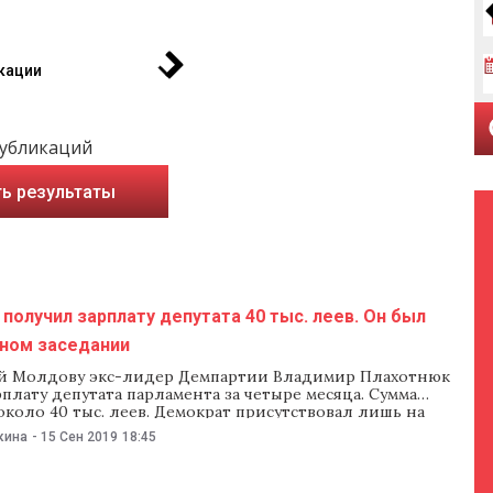
кации
публикаций
ь результаты
получил зарплату депутата 40 тыс. леев. Он был
дном заседании
 Молдову экс-лидер Демпартии Владимир Плахотнюк
плату депутата парламента за четыре месяца. Сумма
коло 40 тыс. леев. Демократ присутствовал лишь на
едании законодательного органа. Владимир Плахотнюк
кина
-
15 Сен 2019
18:45
циональный орган по неподкупности новую декларацию
е и интересах за 2019 год. Документ датирован 13