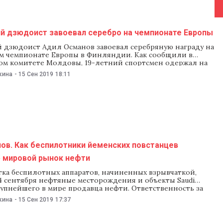
й дзюдоист завоевал серебро на чемпионате Европы
 дзюдоист Адил Османов завоевал серебряную награду на
 чемпионате Европы в Финляндии. Как сообщили в
м комитете Молдовы, 19-летний спортсмен одержал на
 четыре победы, уступив лишь в финале. Адил Османов
кина
-
15 Сен 2019
18:11
 весовой категории до 66 кг. На чемпионате в Финляндии
 россиянина Исмаила Мисирова, грузинского борца
ов. Как беспилотники йеменских повстанцев
» мировой рынок нефти
тка беспилотных аппаратов, начиненных взрывчаткой,
4 сентября нефтяные месторождения и объекты Saudi
упнейшего в мире продавца нефти. Ответственность за
а себя йеменские повстанцы. США обвиняют в
кина
-
15 Сен 2019
17:37
ем Иран. Атака дронов между тем едва не обрушила
нок нефти. Дроны атаковали второе по величине
ение