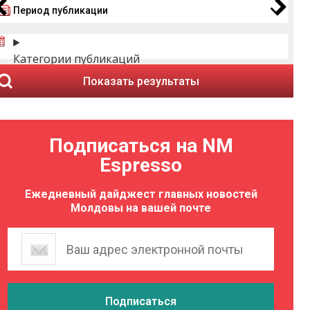
Период публикации
Категории публикаций
Показать результаты
Подписаться на NM
Espresso
Ежедневный дайджест главных новостей
Молдовы на вашей почте