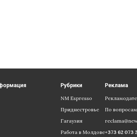
формация
Рубрики
Реклама
NM Espresso
Рекламодат
Приднестровье
По вопросам
Гагаузия
reclama@ne
Работа в Молдове
+373 62 073 