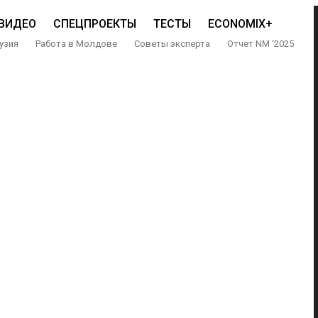
ВИДЕО
СПЕЦПРОЕКТЫ
ТЕСТЫ
ECONOMIX+
узия
Работа в Молдове
Советы эксперта
Отчет NM ‘2025