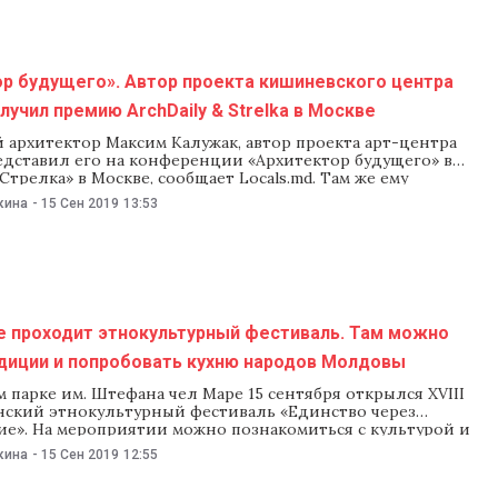
ор будущего». Автор проекта кишиневского центра
учил премию ArchDaily & Strelka в Москве
 архитектор Максим Калужак, автор проекта арт-центра
едставил его на конференции «Архитектор будущего» в
Стрелка» в Москве, сообщает Locals.md. Там же ему
мию как одному из победителей конкурса ArchDaily &
кина
-
15 Сен 2019
13:53
я молодых архитекторов. На конференции представили три
едителей открытого конкурса ArchDaily & Strelka для
е проходит этнокультурный фестиваль. Там можно
адиции и попробовать кухню народов Молдовы
 парке им. Штефана чел Маре 15 сентября открылся XVIII
нский этнокультурный фестиваль «Единство через
ие». На мероприятии можно познакомиться с культурой и
 народов, живущих в Молдове, и попробовать их
кина
-
15 Сен 2019
12:55
ю кухню. Праздник начался в 9:30 с возложения цветов к
тефану чел Маре. А в 10:00 на