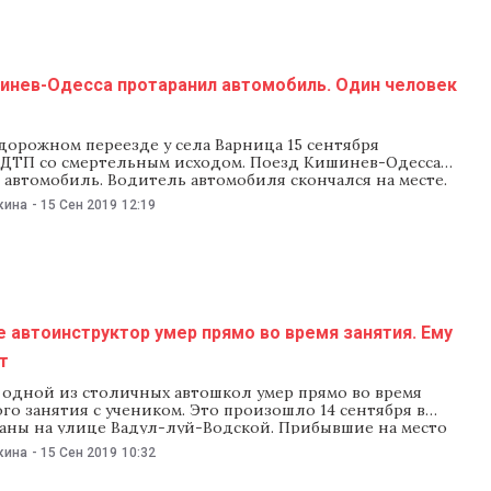
инев-Одесса протаранил автомобиль. Один человек
дорожном переезде у села Варница 15 сентября
ДТП со смертельным исходом. Поезд Кишинев-Одесса
автомобиль. Водитель автомобиля скончался на месте.
ительным данным, он проигнорировал красный сигнал
кина
-
15 Сен 2019
12:19
потому что спешил домой. Авария произошла 15 сентября
утра возле села Варница. Поезд Кишинев-Одесса на
ожном переезде столкнулся
 автоинструктор умер прямо во время занятия. Ему
т
 одной из столичных автошкол умер прямо во время
го занятия с учеником. Это произошло 14 сентября в
каны на улице Вадул-луй-Водской. Прибывшие на место
лиция констатировали смерть 37-летнего мужчины.
кина
-
15 Сен 2019
10:32
тельно причиной стал сердечный приступ. По словам
торый находился за рулем, инструктору стало плохо во