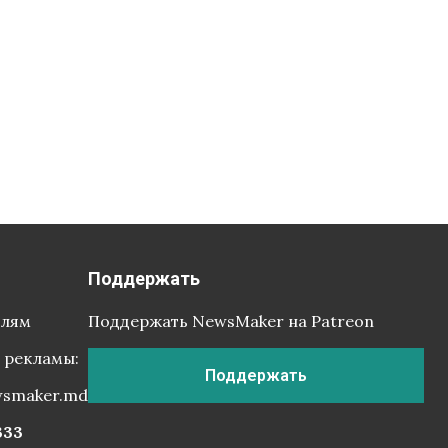
Поддержать
елям
Поддержать NewsMaker на Patreon
 рекламы:
Поддержать
wsmaker.md
333