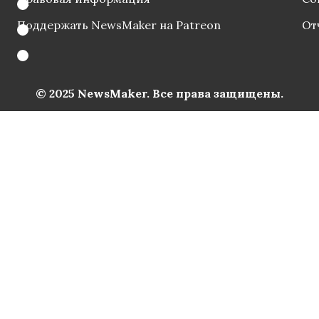
Поддержать NewsMaker на Patreon
От
© 2025 NewsMaker. Все права защищены.