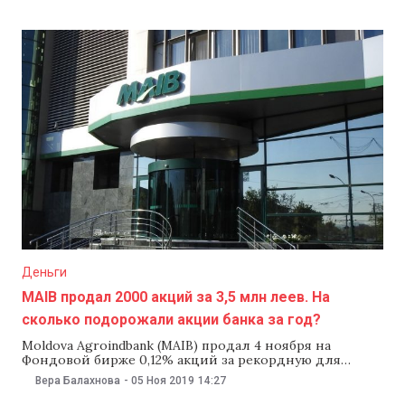
Студенты фигурируют в деле о незаконном обороте
наркотиков и таким образом пытались уйти от
уголовной ответственности. Об этом 5 ноября
сообщила Прокуратура по борьбе с оргпреступностью
и особым делам. Как сообщила
Деньги
MAIB продал 2000 акций за 3,5 млн леев. На
сколько подорожали акции банка за год?
Moldova Agroindbank (MAIB) продал 4 ноября на
Фондовой бирже 0,12% акций за рекордную для
Молдовы сумму — почти 3,5 млн леев. За год акции
Вера Балахнова
-
05 Ноя 2019
14:27
банка подорожали более чем на 1,3 тыс. леев. MAIB
продал единым пакетом почти 2 тыс. акций за 3,5 млн