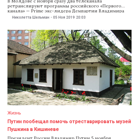
В Молдове с ноября сразу два телеканала
ретранслируют программы российского «Первого
канала» — Prime экс-лидера Демпартии Владимира
Плахотнюка и новый телеканал «Первый в Молдове»,
Николетта Шельман
-
05 Ноя 2019
20:03
близкий пропрезидентской Партии социалистов. Это
связано с тем, что ни у одного из этих телеканалов
нет эксклюзивного контракта с «Первым каналом».
Сколько продлится такая ситуация, пока
Жизнь
Путин пообещал помочь отреставрировать музей
Пушкина в Кишиневе
Президент России Владимир Путин 5 ноября