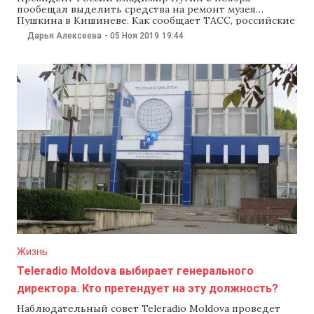
пообещал выделить средства на ремонт музея
Пушкина в Кишиневе. Как сообщает ТАСС, российские
власти готовятся к празднованию юбилея поэта в
Дарья Алексеева
-
05 Ноя 2019
19:44
2024 году. «Что касается тех объектов, которые
находятся за границей, — у нас сейчас за границей, в
Молдове находится музей. С властями Молдовы
переговорим,
Жизнь
Teleradio Moldova выбирает генерального
директора. Кто претендует на эту должность?
Наблюдательный совет Teleradio Moldova проведет