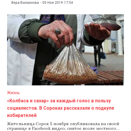
конца года система будет работать в тестовом
Вера Балахнова
-
05 Ноя 2019
17:54
режиме. Компания отмечает, что новая система
позволит улучшить качество медицинских услуг,
государство сможет следить за тем, как их оказывают
врачи и оплачивают пациенты. Используя систему
Жизнь
«Колбаса и сахар» за каждый голос в пользу
социалистов. В Сороках рассказали о подкупе
избирателей
Жительница Сорок 5 ноября опубликовала на своей
странице в Facebook видео, снятое возле местного