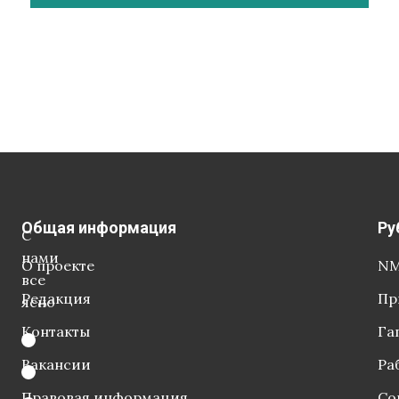
Общая информация
Ру
С
нами
О проекте
NM
все
Редакция
Пр
ясно
Контакты
Га
Вакансии
Ра
Правовая информация
Со