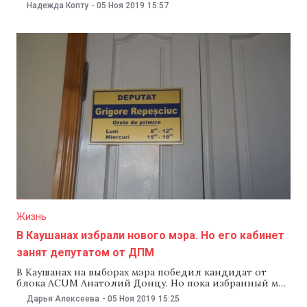
вводить в школе сексуальное воспитание. Одни
Надежда Копту
-
05 Ноя 2019
15:57
считают, что это хороший способ борьбы с
подростковыми беременностями и педофилией,
другие утверждают, что введение такого предмета
будет только растлевать детей и подрывать
моральные
Жизнь
В Каушанах избрали нового мэра. Но его кабинет
занят депутатом от ДПМ
В Каушанах на выборах мэра победил кандидат от
блока ACUM Анатолий Донцу. Но пока избранный мэр
не может занять свое место. Дело в том, что его
Дарья Алексеева
-
05 Ноя 2019
15:25
кабинет арендует депутат парламента от