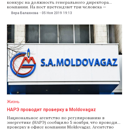
конкурс на должность генерального директора
компании. На пост претендуют три человека —
бывший директора TV8, журналист Ион Тергуцэ, глава
Вера Балахнова
-
05 Ноя 2019
19:13
мультимедийного отдела Teleradio Moldova Корнелия
Стефоглу и председатель компании Ольга Бордеяну.
Как сообщила пресс-служба Teleradio Moldova,
генерального директора компании выбирают на семь
лет. Эта должность не
Жизнь
НАРЭ проводит проверку в Moldovagaz
Национальное агентство по регулированию в
энергетике (НАРЭ) сообщило 5 ноября, что проводит
проверку в офисе компании Moldovagaz. Агентство