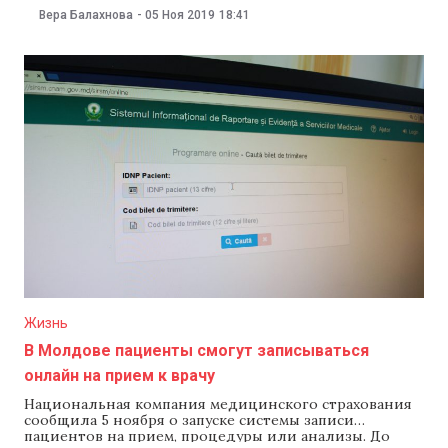
намерено проверить, соблюдает ли руководство
Вера Балахнова
-
05 Ноя 2019
18:41
компании закон и постановления НАРЭ, в
особенности те, которые касаются повышения
эффективности работы и минимизации расходов. Об
этом сообщил директор НАРЭ Еуджен Карпов. В НАРЭ
также отметили,
Жизнь
В Молдове пациенты смогут записываться
онлайн на прием к врачу
Национальная компания медицинского страхования
сообщила 5 ноября о запуске системы записи
пациентов на прием, процедуры или анализы. До