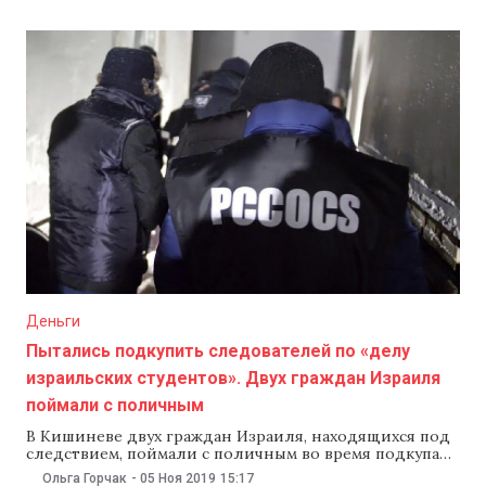
Демократической партии (ДПМ) Григоре Репещук,
который раньше занимал должность мэра Каушан и
баллотировался на этих выборах, но проиграл
кандидату
Деньги
Пытались подкупить следователей по «делу
израильских студентов». Двух граждан Израиля
поймали с поличным
В Кишиневе двух граждан Израиля, находящихся под
следствием, поймали с поличным во время подкупа
должностных лиц, участвующих в расследовании.
Ольга Горчак
-
05 Ноя 2019
15:17