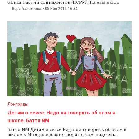
офиса Партии социалистов (ПСРМ). На нем люди
рассказывают, что получили «колбасу и сахар» за то,
Вера Балахнова
-
05 Ноя 2019
16:54
что голосовали за кандидата социалистов во втором
туре выборов мэра города. В ПСРМ видео назвали
провокацией и фейком. На видео, опубликованном
Лонгриды
Детям о сексе. Надо ли говорить об этом в
школе. Баттл NM
Баттл NM Детям о сексе Надо ли говорить об этом в
школе В Молдове давно спорят о том, надо ли