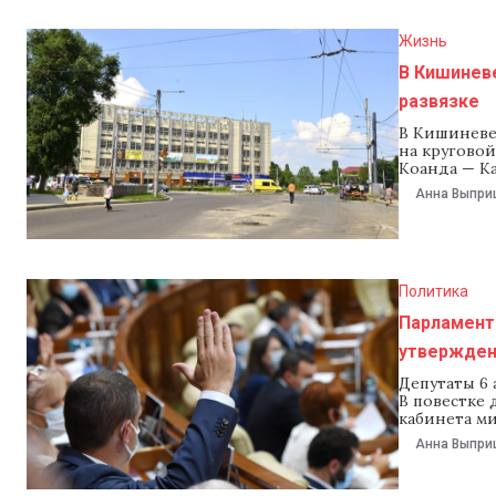
Жизнь
В Кишинев
развязке
В Кишиневе
на круговой
Коанда — Ка
столицы, на
Анна Выпри
ремонтом из
Политика
Парламент 
утвержден
Депутаты 6 
В повестке 
кабинета м
Наталья Гав
Анна Выпри
кабмина и п
проголосова
заседании 