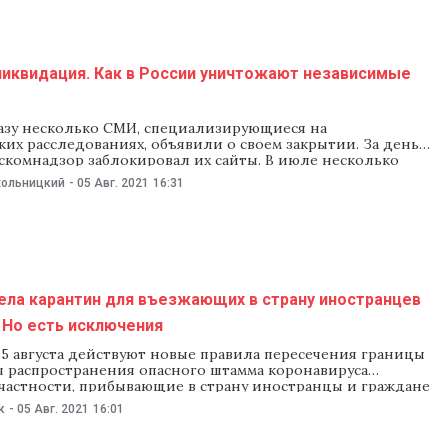
ликвидация. Как в России уничтожают независимые
разу несколько СМИ, специализирующиеся на
их расследованиях, объявили о своем закрытии. За день
скомнадзор заблокировал их сайты. В июле несколько
в этих изданий признали «иностранными агентами».
хольницкий
-
05 Авг. 2021
16:31
ноагентами признали сотрудников издания «Проект» и
 Insider, тоже известное своими расследованиями. NM
т, почему в России
ела карантин для въезжающих в страну иностранцев
 Но есть исключения
 5 августа действуют новые правила пересечения границы
ы распространения опасного штамма коронавируса
 частности, прибывающие в страну иностранцы и граждане
роме предъявления отрицательного теста на коронавирус,
к
-
05 Авг. 2021
16:01
т находиться на карантине. Это не касается тех, у кого
фикат о вакцинации — для этой