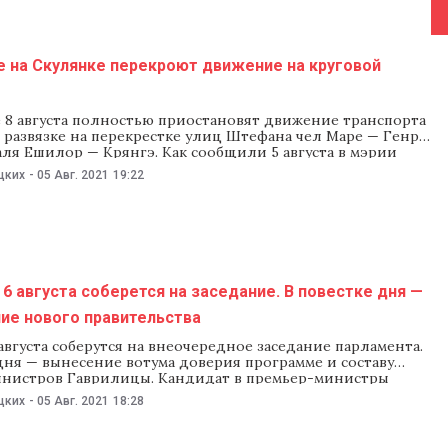
е на Скулянке перекроют движение на круговой
 8 августа полностью приостановят движение транспорта
 развязке на перекрестке улиц Штефана чел Маре — Генри
ля Ешилор — Крянгэ. Как сообщили 5 августа в мэрии
 этом перекрестке будут укладывать асфальт. В связи
цких
-
05 Авг. 2021
19:22
менятся маршруты троллейбусов № 1, № 5, № 8,
6 августа соберется на заседание. В повестке дня —
ие нового правительства
августа соберутся на внеочередное заседание парламента.
дня — вынесение вотума доверия программе и составу
инистров Гаврилицы. Кандидат в премьер-министры
рилица 6 августа представит депутатам список своего
цких
-
05 Авг. 2021
18:28
рограмму правительства. Затем парламент должен будет
ть за вотум доверия новому кабмину. На внеочередном
депутаты