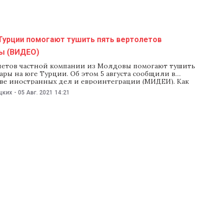
Турции помогают тушить пять вертолетов
ы (ВИДЕО)
летов частной компании из Молдовы помогают тушить
ры на юге Турции. Об этом 5 августа сообщили в
ве иностранных дел и евроинтеграции (МИДЕИ). Как
 ведомстве, члены экипажа вертолетов — граждане
цких
-
05 Авг. 2021
14:21
краины. Все 26 человек находятся в безопасности и
 тушении лесных пожаров в