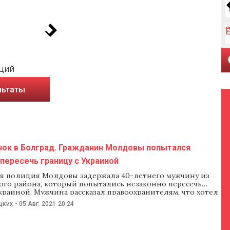
аций
льтаты
нок в Болград. Гражданин Молдовы попытался
пересечь границу с Украиной
я полиция Молдовы задержала 40-летнего мужчину из
ого района, который попытались незаконно пересечь
краиной. Мужчина рассказал правоохранителям, что хотел
о рынка в Болдграде. Как сообщили 5 августа в пресс-
цких
-
05 Авг. 2021
20:24
раничной полиции, мужчина попытался незаконно
раницу неподалеку от села Мирное. После задержания он
ограничникам, что шел