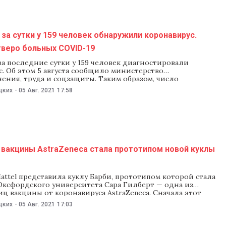
за сутки у 159 человек обнаружили коронавирус.
тверо больных COVID-19
а последние сутки у 159 человек диагностировали
. Об этом 5 августа сообщило министерство
ения, труда и соцзащиты. Таким образом, число
я в стране увеличилось до 260 183 человек. Как сообщили
цких
-
05 Авг. 2021
17:58
, за сутки в лабораториях сделали 5774 теста. Из 159 новых
ажения восемь «завезли» из
 вакцины AstraZeneca стала прототипом новой куклы
ttel представила куклу Барби, прототипом которой стала
Оксфордского университета Сара Гилберт — одна из
ц вакцины от коронавируса AstraZeneca. Сначала этот
лся ей странным, но потом ученая решила, что игрушка
цких
-
05 Авг. 2021
17:03
евочек по всему миру заниматься наукой, сообщило 4
ание The Guardian. «Мне нравится, что следующее