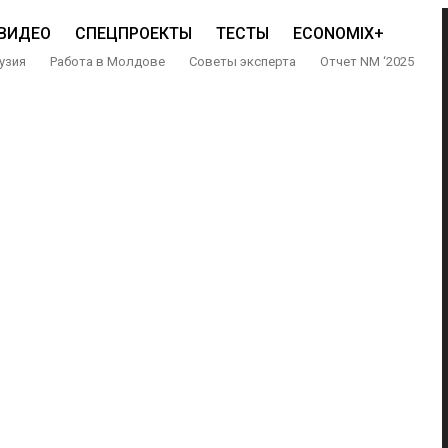
ВИДЕО
СПЕЦПРОЕКТЫ
ТЕСТЫ
ECONOMIX+
узия
Работа в Молдове
Советы эксперта
Отчет NM ‘2025