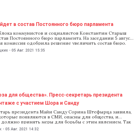
йдет в состав Постоянного бюро парламента
 Блока коммунистов и социалистов Константин Старыш
став Постоянного бюро парламента. На заседании 5 августа
я комиссия одобрила решение увеличить состав бюро.
р парламента Игорь Гросу признал, что была допущена
цких
-
05 Авг. 2021
15:35
распределении мест. Как уточнили в пресс-службе
 в состав Постоянного бюро вошли 13 человек:
оза для общества». Пресс-секретарь президента
нтаже с участием Шора и Санду
етарь президента Майи Санду Сорина Штефырца заявила,
которые появляются в СМИ, опасны для общества, и
о должно принять меры для борьбы с этим явлением. Так
отвечая на вопросы NM, прокомментировала 5 августа
к
-
05 Авг. 2021
14:32
нный телеканалом Jurnal TV видеоролик якобы с участием
утата Илана Шора и Санду. Как