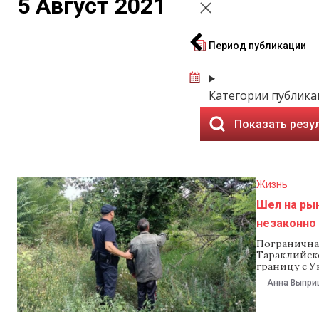
5 Август 2021
Период публикации
Категории публик
Показать резу
Жизнь
Шел на ры
незаконно 
Погранична
Тараклийск
границу с У
добраться д
Анна Выпри
службе Пог
пересечь г
рассказал п