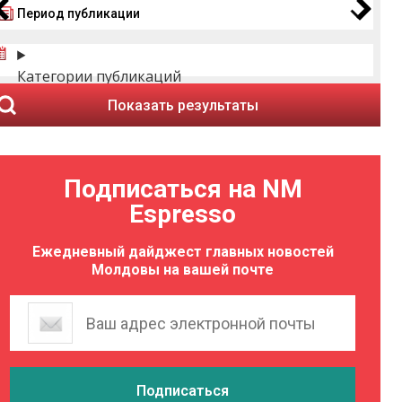
Период публикации
Категории публикаций
Показать результаты
Подписаться на NM
Espresso
Ежедневный дайджест главных новостей
Молдовы на вашей почте