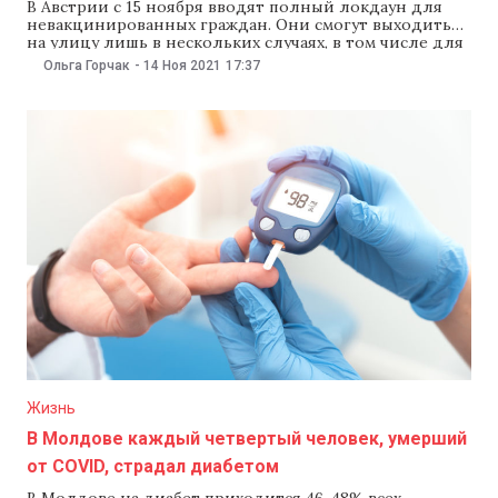
В Австрии с 15 ноября вводят полный локдаун для
невакцинированных граждан. Они смогут выходить
на улицу лишь в нескольких случаях, в том числе для
вакцинации. Эта мера затронет около 2 млн жителей
Ольга Горчак
-
14 Ноя 2021
17:37
страны, сообщил 14 ноября РБК. Как отметил канцлер
республики Александр Шалленберг, эта мера
призвана повысить «позорно низкий» уровень
Жизнь
В Молдове каждый четвертый человек, умерший
от COVID, страдал диабетом
В Молдове на диабет приходится 46-48% всех