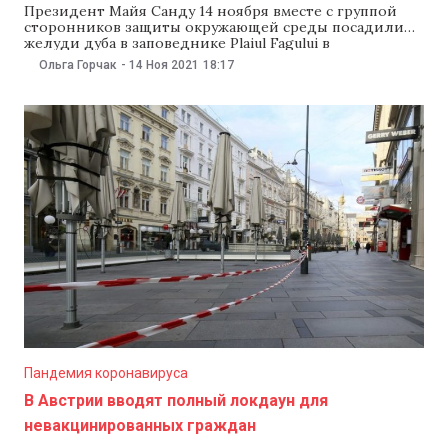
Президент Майя Санду 14 ноября вместе с группой
сторонников защиты окружающей среды посадили
желуди дуба в заповеднике Plaiul Fagului в
Каларашском районе. Санду приветствовала всех, кто
Ольга Горчак
-
14 Ноя 2021
18:17
принял участие в посадке деревьев в разных частях
страны. «Сегодня, в Национальный день молодежи,
вместе с группой молодых людей и коллегами,
заинтересованными в защите
Пандемия коронавируса
В Австрии вводят полный локдаун для
невакцинированных граждан