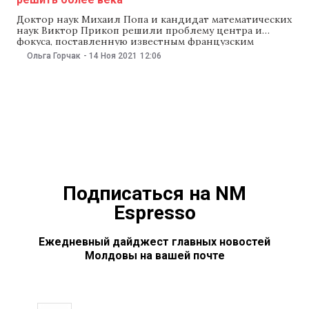
Доктор наук Михаил Попа и кандидат математических
наук Виктор Прикоп решили проблему центра и
фокуса, поставленную известным французским
математиком Анри Пуанкаре около 140 лет назад. Над
Ольга Горчак
-
14 Ноя 2021
12:06
решением этой задачи более века размышляли
великие математики мира. Об этом сообщил
Технический университет Молдовы, в котором
преподает Виктор Прикоп. «Двое молдавских
математиков первыми
Подписаться на NM
Espresso
Ежедневный дайджест главных новостей
Молдовы на вашей почте