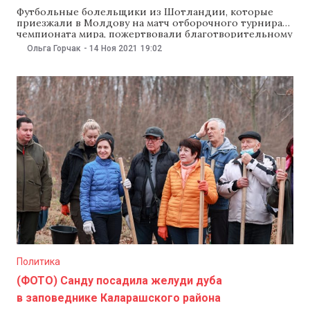
Футбольные болельщики из Шотландии, которые
приезжали в Молдову на матч отборочного турнира
чемпионата мира, пожертвовали благотворительному
фонду, занимающемуся поддержкой людей с
Ольга Горчак
-
14 Ноя 2021
19:02
синдромом Дауна, 3 тыс. фунтов стерлингов (€3500).
Об этом сообщил фонд Plaiul Soarelui. «Мы очень
благодарны и счастливы, что благотворительная
организация футбольных болельщиков Шотландии
выбрала нас, потому что наши
Политика
(ФОТО) Санду посадила желуди дуба
в заповеднике Каларашского района