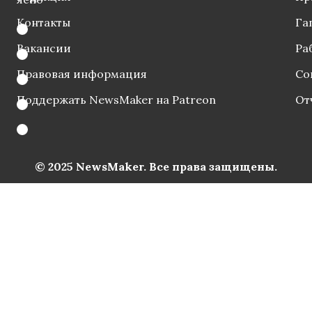
Контакты
Га
Вакансии
Ра
Правовая информация
Со
Поддержать NewsMaker на Patreon
От
© 2025 NewsMaker. Все права защищены.