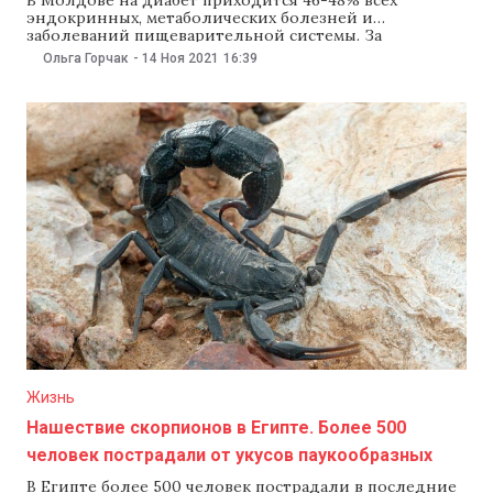
эндокринных, метаболических болезней и
заболеваний пищеварительной системы. За
последние 10 лет число больных диабетом
Ольга Горчак
-
14 Ноя 2021
16:39
удвоилось, составив в 2020 году около 119 тыс.
человек. Во время пандемии 30% пациентов, умерших
от осложнений COVID, страдали диабетом. Такие
данные представило 14 ноября Национальное
агентство общественного здравоохранения
Жизнь
Нашествие скорпионов в Египте. Более 500
человек пострадали от укусов паукообразных
В Египте более 500 человек пострадали в последние