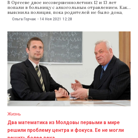
В Оргееве двое несовершеннолетних 12 и 13 лет
попали в больницу с алкогольным отравлением. Как
выяснила полиция, пока родителей не было дома,
они выпили самогон. Об этом 14 ноября сообщили в
Ольга Горчак
-
14 Ноя 2021
12:28
Инспекторате полиции Оргеева. Инцидент
произошел 13 ноября. Сотрудники оргеевской
районной больницы сообщили в полицию о том, что
к ним
Жизнь
Два математика из Молдовы первыми в мире
решили проблему центра и фокуса. Ее не могли
решить более века