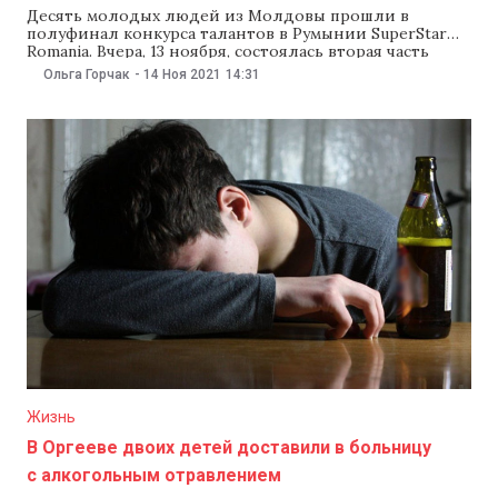
Десять молодых людей из Молдовы прошли в
полуфинал конкурса талантов в Румынии SuperStar
Romania. Вчера, 13 ноября, состоялась вторая часть
очередного этапа конкурса, на котором отобрали 16
Ольга Горчак
-
14 Ноя 2021
14:31
полуфиналистов. Всего в полуфинал прошли 32
молодых человека. Анастасия Кирилловская из
Комрата, Адриана Ончану из села Сынжереий Ной,
Ирина Ревенко из Бельц и
Жизнь
В Оргееве двоих детей доставили в больницу
с алкогольным отравлением