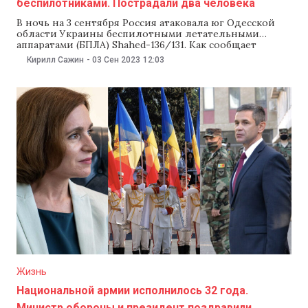
беспилотниками. Пострадали два человека
В ночь на 3 сентября Россия атаковала юг Одесской
области Украины беспилотными летательными
аппаратами (БПЛА) Shahed-136/131. Как сообщает
издание «Украинская правда», в результате атаки
Кирилл Сажин
-
03 Сен 2023
12:03
пострадали два человека. Всего зафиксировали пуски
25 ударных беспилотников, которые были
направлены на южные районы Одесской области.
Воздушным силам Украины во взаимодействии с
противовоздушной обороной других
Жизнь
Национальной армии исполнилось 32 года.
Министр обороны и президент поздравили