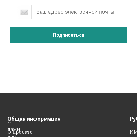
Общая информация
Ру
С
нами
О проекте
NM
все