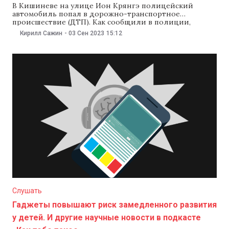
В Кишиневе на улице Ион Крянгэ полицейский
автомобиль попал в дорожно-транспортное
происшествие (ДТП). Как сообщили в полиции,
экипаж полиции ехал на вызов, а в автомобиле
Кирилл Сажин
-
03 Сен 2023
15:12
помимо полицейских находились двое задержанных.
Полицейский автомобиль столкнулся с легковушкой
марки Toyota. Правоохранители отмечают, что у
полицейского автомобиля был включен
проблесковый маячок. В результате аварии
Слушать
Гаджеты повышают риск замедленного развития
у детей. И другие научные новости в подкасте