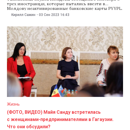
трех иностранцах, которые пытались ввезти в
Молдову неактивированные банковские карты PYYPL.
Иностранцы прибыли в Кишинев самолетом, который
Кирилл Сажин
-
03 Сен 2023
16:43
прилетел из Стамбула. Сотрудники таможни нашли
1975 банковских карт в багаже троих иностранцев и
изъяли их. Теперь в соответствии с молдавским
законодательством им грозит наказание.
Жизнь
(ФОТО, ВИДЕО) Майя Санду встретилась
с женщинами-предпринимателями в Гагаузии.
Что они обсудили?