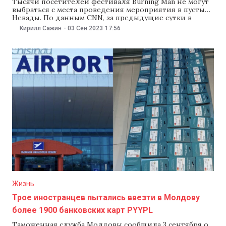
Тысячи посетителей фестиваля Burning Man не могут
выбраться с места проведения мероприятия в пустыне
Невады. По данным CNN, за предыдущие сутки в
пустыне выпала двух-трехмесячная норма осадков,
Кирилл Сажин
-
03 Сен 2023
17:56
передает издание «Медуза». Организаторы фестиваля
запретили въезд и выезд с территории. Посетителей
призвали экономить еду, воду и топливо. Ожидается,
что дожди продлятся до
Жизнь
Трое иностранцев пытались ввезти в Молдову
более 1900 банковских карт PYYPL
Таможенная служба Молдовы сообщила 3 сентября о