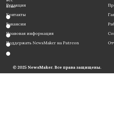
Редакция
Пр
ясно
Контакты
Га
Вакансии
Ра
Правовая информация
Со
Поддержать NewsMaker на Patreon
От
© 2025 NewsMaker. Все права защищены.