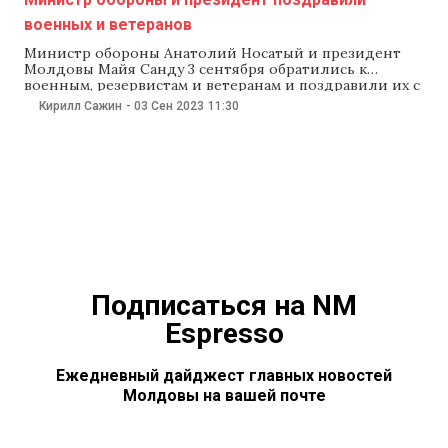
военных и ветеранов
Министр обороны Анатолий Носатый и президент
Молдовы Майя Санду 3 сентября обратились к
военным, резервистам и ветеранам и поздравили их с
профессиональным праздником — Днем
Кирилл Сажин
-
03 Сен 2023
11:30
Национальной армии. В честь праздника в некоторых
городах пройдут тематические мероприятия. «Хочу
направить свои искренние поздравления и
наилучшие пожелания военным, ветеранам и
резервистам по случаю
Подписаться на NM
Espresso
Ежедневный дайджест главных новостей
Молдовы на вашей почте