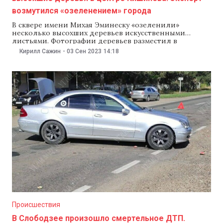
возмутился «озеленением» города
В сквере имени Михая Эминеску «озеленили»
несколько высохших деревьев искусственными
листьями. Фотографии деревьев разместил в
социальных сетях эксперт в области
Кирилл Сажин
-
03 Сен 2023
14:18
градостроительства Роман Гунявый. «Я не знаю, в
какой еще „проевропейской мэрии“ сначала
спиливают большинство деревьев в сквере, а потом
понимают, что оставшиеся деревья тоже высохли. И
внезапно кому-то в голову
Происшествия
В Слободзее произошло смертельное ДТП.