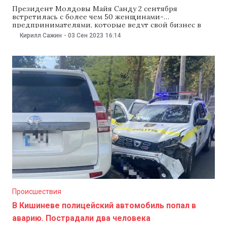
Президент Молдовы Майя Санду 2 сентября
встретилась с более чем 50 женщинами-
предпринимателями, которые ведут свой бизнес в
Гагаузии. Президент обсудила с ними потенциал
Кирилл Сажин
-
03 Сен 2023
16:14
экономического развития в регионе. «Бизнес-леди
рассказали мне, как они развивали свой бизнес, какие
товары производят, и какие услуги предоставляют.
Они также поделились проблемами, с которыми
столкнулись. Мы
Происшествия
В Кишиневе полицейский автомобиль попал в
аварию. Пострадали два человека