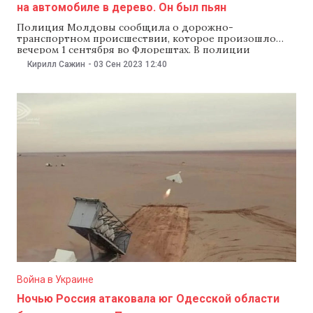
на автомобиле в дерево. Он был пьян
Полиция Молдовы сообщила о дорожно-
транспортном происшествии, которое произошло
вечером 1 сентября во Флорештах. В полиции
сообщили, что 34-летный сотрудник полиции,
Кирилл Сажин
-
03 Сен 2023
12:40
будучи пьяным, въехал на своем автомобиле марки
Dacia в дерево. Авария произошла возле частного
дома, жилец которого сообщил об инциденте
правоохранителям. Виновник аварии был одет в
рабочую форму, но авария
Война в Украине
Ночью Россия атаковала юг Одесской области