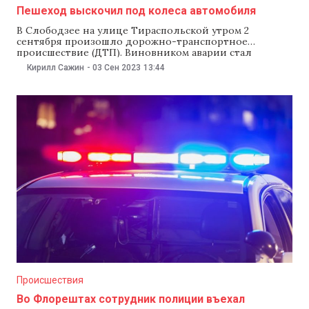
Пешеход выскочил под колеса автомобиля
В Слободзее на улице Тираспольской утром 2
сентября произошло дорожно-транспортное
происшествие (ДТП). Виновником аварии стал
пешеход, который намеревался перебежать дорогу в
Кирилл Сажин
-
03 Сен 2023
13:44
неположенном месте. Об аварии сообщило
министерство внутренних дел непризнанной ПМР.
67-летний пешеход купил арбуз на обочине дороги и
хотел перейти на ее другую сторону. Он неожиданно
выскочил перед автомобилем
Происшествия
Во Флорештах сотрудник полиции въехал