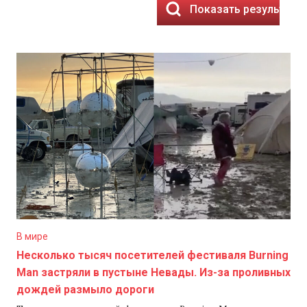
Показать результаты
В мире
Несколько тысяч посетителей фестиваля Burning
Man застряли в пустыне Невады. Из-за проливных
дождей размыло дороги