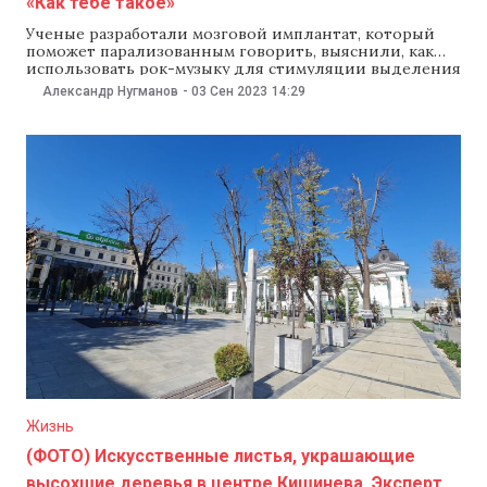
«Как тебе такое»
Ученые разработали мозговой имплантат, который
поможет парализованным говорить, выяснили, как
использовать рок-музыку для стимуляции выделения
инсулина, и пришли к выводу, что маленькие дети
Александр Нугманов
-
03 Сен 2023
14:29
будут медленнее развиваться, если оставлять их
перед экраном гаджетов. Об этом и других новостях
науки — в еженедельном подкасте NM «Как тебе
такое» с Александром Нугмановым. «Как
Жизнь
(ФОТО) Искусственные листья, украшающие
высохшие деревья в центре Кишинева. Эксперт