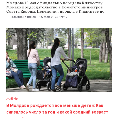
Молдова 15 мая официально передала Княжеству
Монако председательство в Комитете министров
Совета Европы. Церемония прошла в Кишиневе по
итогам министерской сессии с участием более 50
Татьяна Готишан
-
15 Май 2026
19:52
делегаций, включая 20 министров иностранных дел.
На совместной пресс-конференции глава МИД Михай
Попшой заявил, что председательство Молдовы
стало «возможностью продемонстрировать
демократическую зрелость и твердую
приверженность
Жизнь
В Молдове рождается все меньше детей: Как
снизилось число за год и какой средний возраст