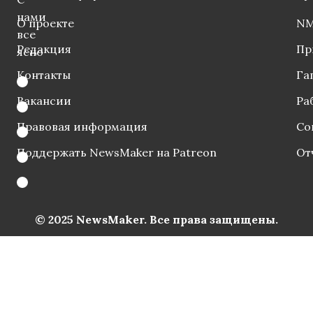
нами
О проекте
NM
все
Редакция
Пр
ясно
Контакты
Га
Вакансии
Ра
Правовая информация
Со
Поддержать NewsMaker на Patreon
От
© 2025 NewsMaker. Все права защищены.