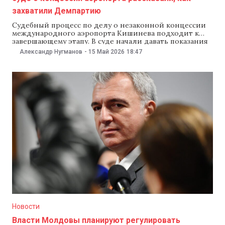
захватили Демпартию
Судебный процесс по делу о незаконной концессии
международного аэропорта Кишинева подходит к
завершающему этапу. В суде начали давать показания
подсудимые, среди которых бывший премьер-
Александр Нугманов
-
15 Май 2026
18:47
министр Юрие Лянкэ, бывший министр экономики
Валериу Лазэр и экс-директор Агентства публичной
собственности Тудор Копач. NM рассказывает, что
сообщил суду Лазэр. На заседании суда 15 мая Юрие
Новости
Власти Молдовы планируют регулировать