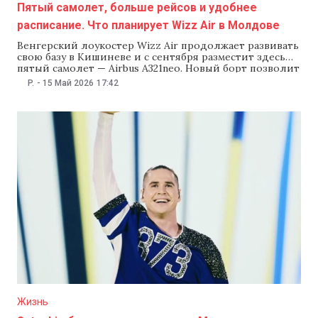
Пятый самолет, больше рейсов и удобнее
расписание. Что планирует Wizz Air в Молдове
Венгерский лоукостер Wizz Air продолжает развивать
свою базу в Кишиневе и с сентября разместит здесь
пятый самолет — Airbus A321neo. Новый борт позволит
увеличить частоту рейсов на востребованных
P.
-
15 Май 2026
17:42
направлениях и сделать расписание удобнее для
пассажиров. На пресс-конференции 14 мая и в беседе с
NM коммерческий директор Wizz Air Ян Малин
Жизнь