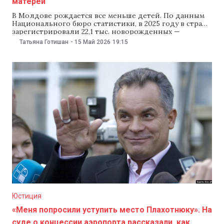
матерей
В Молдове рождается все меньше детей. По данным
Национального бюро статистики, в 2025 году в стране
зарегистрировали 22,1 тыс. новорожденных —
примерно на 1,5 тыс. меньше, чем в 2024 году. За год
Татьяна Готишан
-
15 Май 2026
19:15
рождаемость снизилась на 6,6%, а каждый третий
ребенок родился вне брака. Средний возраст матери
при рождении первого ребенка
Юстиция
«Меня попросили уступить место Плахотнюку». На
суде о концессии аэропорта рассказали, как