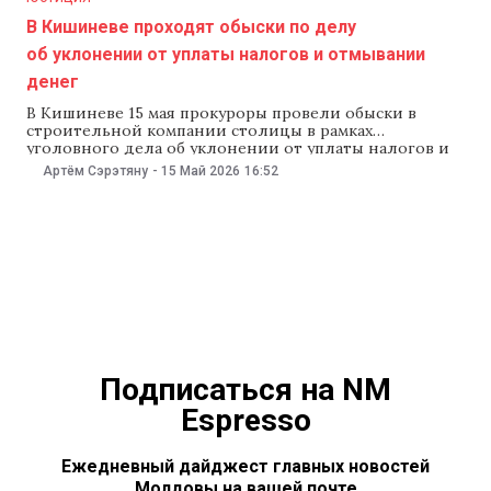
В Кишиневе проходят обыски по делу
об уклонении от уплаты налогов и отмывании
денег
В Кишиневе 15 мая прокуроры провели обыски в
строительной компании столицы в рамках
уголовного дела об уклонении от уплаты налогов и
отмывании денег. Об этом 15 мая сообщили в пресс-
Артём Сэрэтяну
-
15 Май 2026
16:52
релизе Прокуратуры по борьбе с организованной
преступностью и особым делам (PCCOCS). Как
сообщили в прокуратуре, обыски также прошли в
офисах одной
Подписаться на NM
Espresso
Ежедневный дайджест главных новостей
Молдовы на вашей почте