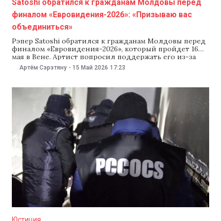
Satoshi обратился к гражданам Молдовы перед
финалом «Евровидения-2026»: «Призываю вас
объединиться»
Рэпер Satoshi обратился к гражданам Молдовы перед
финалом «Евровидения-2026», который пройдет 16
мая в Вене. Артист попросил поддержать его из-за
рубежа и призвал жителей страны объединиться в
Артём Сэрэтяну
-
15 Май 2026
17:23
этот день. «16 мая голосуем за номер 16. Давайте
сделаем это. Это наш момент. Обещаю передать всю
энергию, которая есть у меня и
Юстиция