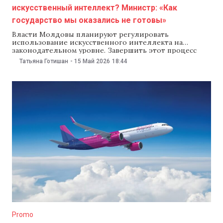
искусственный интеллект? Министр: «Как
государство мы оказались не готовы»
Власти Молдовы планируют регулировать
использование искусственного интеллекта на
законодательном уровне. Завершить этот процесс
они хотят к концу 2026 года. Об этом в интервью
Татьяна Готишан
-
15 Май 2026
18:44
NewsMaker рассказал министр экономики Еуджен
Осмокеску. Во время интервью журналист NewsMaker
спросил министра о рабочую группу по
искусственному интеллекту, который власти создали
в апреле, и о его
Promo