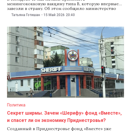
менингококковую вакцину типа B, которую впервые
завезли в страну. Об этом сообщило министерство
здравоохранения. Первая партия препарата поступила
Татьяна Готишан
-
15 Май 2026
20:40
в учреждения первичной медицинской помощи,
после чего ее распределили по Молдове. Как
сообщило министерство, вакцина бесплатная и
предназначена для детей от 7 до 11 месяцев. Схема
Политика
Секрет ширмы. Зачем «Шерифу» фонд «Вместе»,
и спасет ли он экономику Приднестровья?
Созданный в Приднестровье фонд «Вместе» уже