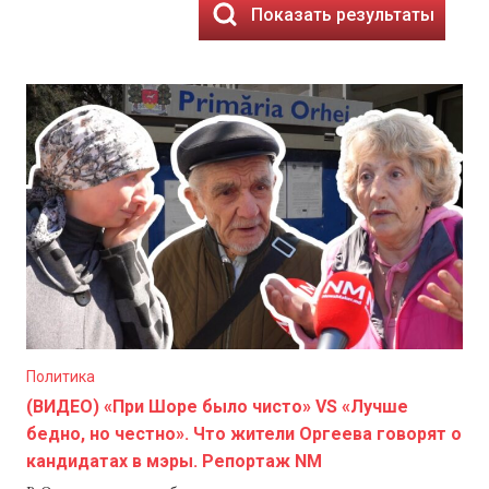
Показать результаты
Политика
(ВИДЕО) «При Шоре было чисто» VS «Лучше
бедно, но честно». Что жители Оргеева говорят о
кандидатах в мэры. Репортаж NM