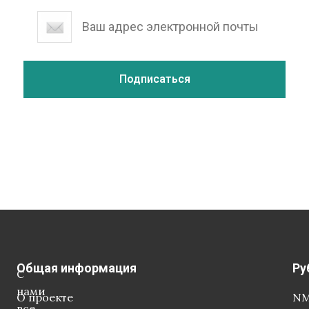
Общая информация
Ру
С
нами
О проекте
NM
все