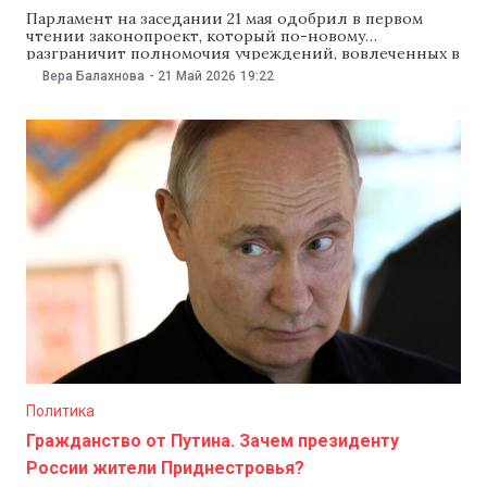
Парламент на заседании 21 мая одобрил в первом
чтении законопроект, который по-новому
разграничит полномочия учреждений, вовлеченных в
расследование дел о коррупции, финансовом
Вера Балахнова
-
21 Май 2026
19:22
мошенничестве и организованной преступности.
Инициативу министра юстиции Владислава Кожухаря
приняли голосами 57 депутатов. Так, Наццентр
борьбы с коррупцией (НЦБК) получит дела о
банковском мошенничестве, а Антикоррупционную
прокуратуру ожидает
Политика
Гражданство от Путина. Зачем президенту
России жители Приднестровья?