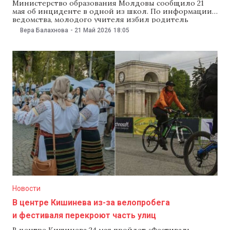
Министерство образования Молдовы сообщило 21
мая об инциденте в одной из школ. По информации
ведомства, молодого учителя избил родитель
одного из учеников, а произошло это прямо в классе,
Вера Балахнова
-
21 Май 2026
18:05
на глазах у детей. В министерстве сообщили, что к
инциденту привлекли полицию, а с детьми и
пострадавшим учителем поговорят специалисты
Республиканского центра
Новости
В центре Кишинева из-за велопробега
и фестиваля перекроют часть улиц
В центре Кишинева 24 мая пройдет «Фестиваль