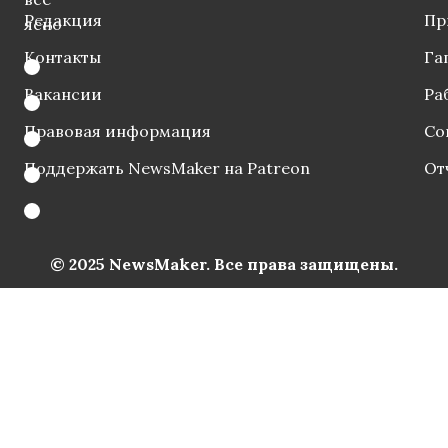
Редакция
Пр
ясно
Контакты
Га
Вакансии
Ра
Правовая информация
Со
Поддержать NewsMaker на Patreon
От
© 2025 NewsMaker. Все права защищены.