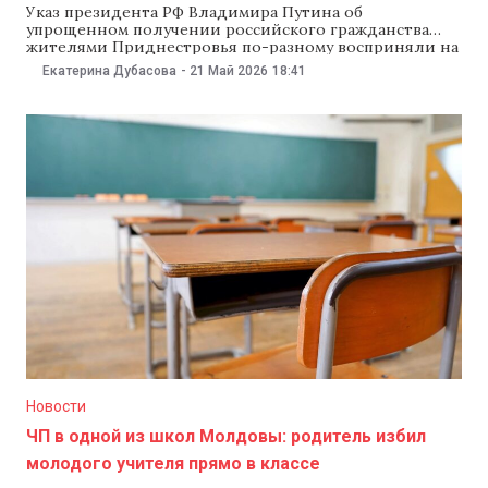
Указ президента РФ Владимира Путина об
упрощенном получении российского гражданства
жителями Приднестровья по-разному восприняли на
двух берегах Днестра: в Тирасполе — как руку помощи,
Екатерина Дубасова
-
21 Май 2026
18:41
в Кишиневе — как желание отправить молдаван на
войну. В Киеве увидели в этом угрозу безопасности в
регионе. О том, как понимать указ Путина и зачем
Новости
ЧП в одной из школ Молдовы: родитель избил
молодого учителя прямо в классе