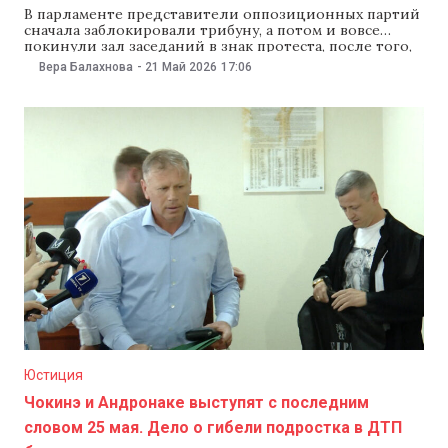
В парламенте представители оппозиционных партий
сначала заблокировали трибуну, а потом и вовсе
покинули зал заседаний в знак протеста, после того,
как спикер Игорь Гросу запретил выступать депутатам
Вера Балахнова
-
21 Май 2026
17:06
от партии «Демократия дома». Оппозиция обвинила
правящую партию PAS в цезуре и нарушении свободы
слова. В PAS на это ответили, что «грубость в
Юстиция
Чокинэ и Андронаке выступят с последним
словом 25 мая. Дело о гибели подростка в ДТП