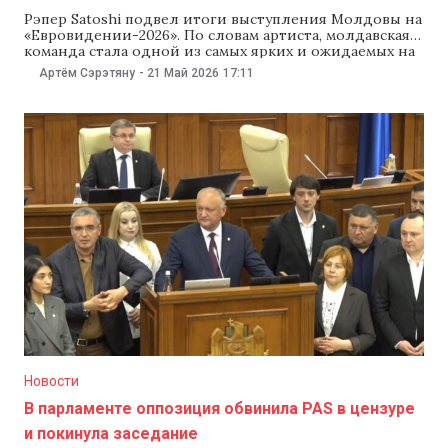
Рэпер Satoshi подвел итоги выступления Молдовы на
«Евровидении-2026». По словам артиста, молдавская
команда стала одной из самых ярких и ожидаемых на
конкурсе. Исполнитель подчеркнул, что «никто не
Артём Сэрэтяну
-
21 Май 2026
17:11
скандировал и не кричал от счастья громче, чем на
выступлении Молдовы». «Хочу поблагодарить всех,
кто нас поддерживал. Мы заняли восьмое место в
финале
Новости
В парламенте оппозиция обвинила PAS в цензуре
и покинула заседание