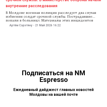
внутренние расследования
В Молдове военная полиция расследует два случая
избиения солдат срочной службы. Пострадавшие
попали в больницу. Материалы этих инцидентов
передали для рассмотрения в прокуратуру. Об этом
Артём Сэрэтяну
-
21 Май 2026
16:22
IPN 21 мая сообщили представители министерства
обороны. По данным ведомства, инциденты
произошли 15 и 19 мая. В обоих случаях начали
внутреннее расследование, чтобы выяснить
обстоятельства
Подписаться на NM
Espresso
Ежедневный дайджест главных новостей
Молдовы на вашей почте