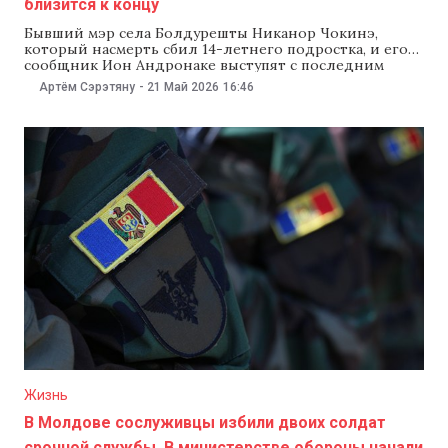
близится к концу
Бывший мэр села Болдурешты Никанор Чокинэ,
который насмерть сбил 14-летнего подростка, и его
сообщник Ион Андронаке выступят с последним
словом на судебном заседании 25 мая. Об этом 21 мая
Артём Сэрэтяну
-
21 Май 2026
16:46
сообщили в Прокуратуре по борьбе с организованной
преступностью и особым делам (PCCOCS). По данным
прокуратуры, уголовное дело близится к концу.
Теперь суд должен заслушать последнее
Жизнь
В Молдове сослуживцы избили двоих солдат
срочной службы. В министерстве обороны начали