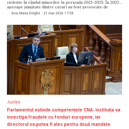
violente în rândul minorilor în perioada 2023-2025. În 2023,
aproape jumătate dintre cazuri au fost provocate de
încălcarea regulilor de circulație, iar în 2024 ponderea
Ana-Maria Dolghii
-
21 mai 2026
17:58
acestora a crescut la circa 63%. Datele apar în raportul
prezentat de avocatul poporului pentru drepturile
copilului,
Justiție
Parlamentul extinde competențele CNA: instituția va
investiga fraudele cu fonduri europene, iar
directorul va putea fi ales pentru două mandate