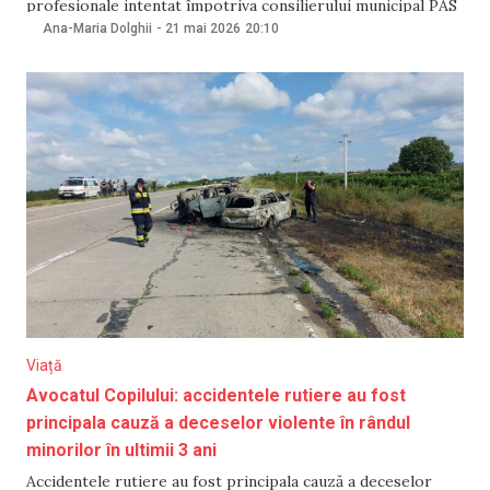
profesionale intentat împotriva consilierului municipal PAS
Ion Melnic. Judecătoria Chișinău, sediul Rîșcani, l-a obligat
Ana-Maria Dolghii
-
21 mai 2026
20:10
pe Melnic să dezmintă afirmația potrivit căreia edilul ar fi
vizat în dosarul fostului director al „Spații Verzi”, Tudor
Gîrbu,
Viață
Avocatul Copilului: accidentele rutiere au fost
principala cauză a deceselor violente în rândul
minorilor în ultimii 3 ani
Accidentele rutiere au fost principala cauză a deceselor