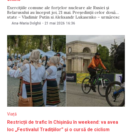
Exercițiile comune ale forțelor nucleare ale Rusiei și
Belarusului au început joi, 21 mai. Președinții celor două
state – Vladimir Putin și Aleksandr Lukașenko – urmăresc
desfășurarea acestora prin videoconferință, au anunțat
Ana-Maria Dolghii
-
21 mai 2026
16:36
autoritățile de la Minsk. Rusia organizează, în perioada 19–
21 mai, exerciții militare privind pregătirea și utilizarea
forțelor nucleare,
Viață
Restricții de trafic în Chișinău în weekend: va avea
loc „Festivalul Tradițiilor” și o cursă de ciclism