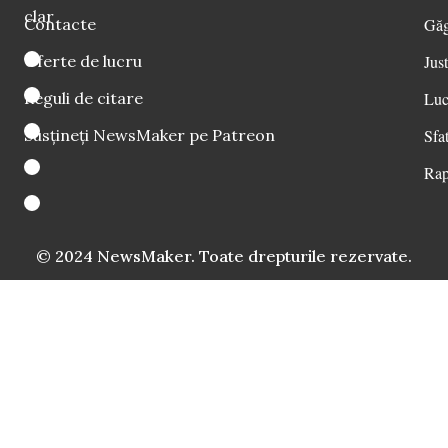
clar
Contacte
Găg
Oferte de lucru
Just
Reguli de citare
Luc
Susțineți NewsMaker pe Patreon
Sfat
Rap
© 2024 NewsMaker. Toate drepturile rezervate.