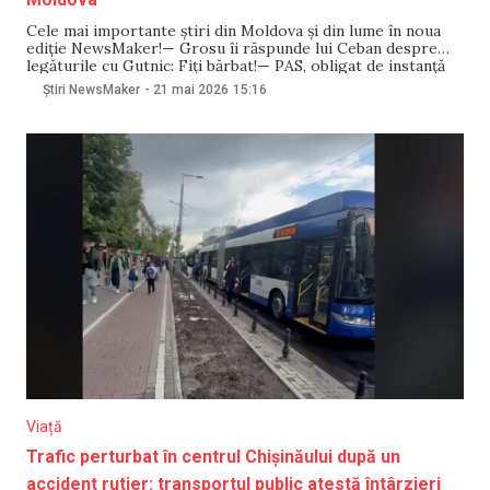
Cele mai importante știri din Moldova și din lume în noua
ediție NewsMaker!— Grosu îi răspunde lui Ceban despre
legăturile cu Gutnic: Fiți bărbat!— PAS, obligat de instanță
să prezinte scuze publice Olesei Stamate— IGP: Șapte
Știri NewsMaker
-
21 mai 2026
15:16
demnitari au purtat simboluri interzise pe 9 mai— Cod
galben în toată Moldova: Vijelii,
Viață
Trafic perturbat în centrul Chișinăului după un
accident rutier: transportul public atestă întârzieri