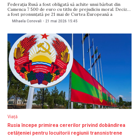
Federația Rusă a fost obligată să achite unui bărbat din
Camenca 7 500 de euro cu titlu de prejudiciu moral. Decizia
a fost pronunțată pe 21 mai de Curtea Europeană a
Drepturilor Omului (CtEDO), care a constatat încălcarea
Mihaela Conovali
-
21 mai 2026
15:45
dreptului la viață privată al acestuia, după ce un diagnostic
psihiatric din
Viață
Rusia începe primirea cererilor privind dobândirea
cetățeniei pentru locuitorii regiunii transnistrene