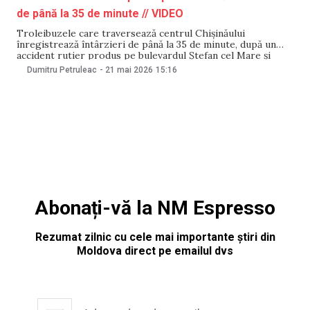
de până la 35 de minute // VIDEO
Troleibuzele care traversează centrul Chișinăului
înregistrează întârzieri de până la 35 de minute, după un
accident rutier produs pe bulevardul Ștefan cel Mare și
Sfânt, la intersecția cu strada Armenească. Circulația a fost
Dumitru Petruleac
-
21 mai 2026
15:16
între timp restabilită, anunță Regia Transport Electric.
Anterior, zeci de troleibuze staționaseră în zona
accidentului, iar mai
Abonați-vă la NM Espresso
Rezumat zilnic cu cele mai importante știri din
Moldova direct pe emailul dvs