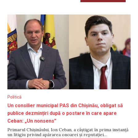
Politică
Un consilier municipal PAS din Chișinău, obligat să
publice dezmințiri după o postare în care apare
Ceban: „Un nonsens”
Primarul Chișinăului, Ion Ceban, a câștigat în prima instanță
un litigiu privind apărarea onoarei și reputației