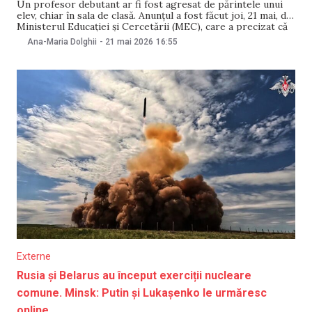
Un profesor debutant ar fi fost agresat de părintele unui
elev, chiar în sala de clasă. Anunțul a fost făcut joi, 21 mai, de
Ministerul Educației și Cercetării (MEC), care a precizat că
poliția a fost sesizată pe caz. „MEC condamnă ferm orice
Ana-Maria Dolghii
-
21 mai 2026
16:55
formă de violență împotriva cadrelor didactice. Școala
Externe
Rusia și Belarus au început exerciții nucleare
comune. Minsk: Putin și Lukașenko le urmăresc
online