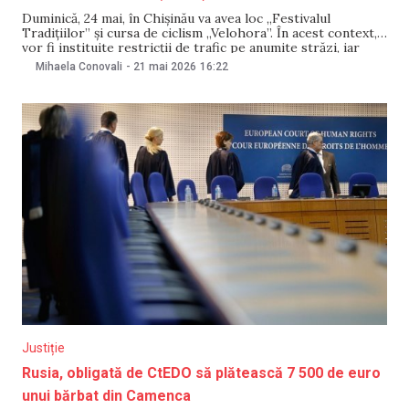
Duminică, 24 mai, în Chișinău va avea loc „Festivalul
Tradițiilor” și cursa de ciclism „Velohora”. În acest context,
vor fi instituite restricții de trafic pe anumite străzi, iar
circulația transportului, inclusiv a celui public, va fi
Mihaela Conovali
-
21 mai 2026
16:22
redirecționată. Unele restricții vor intra în vigoare din
seara zilei de 23 mai și
Justiție
Rusia, obligată de CtEDO să plătească 7 500 de euro
unui bărbat din Camenca