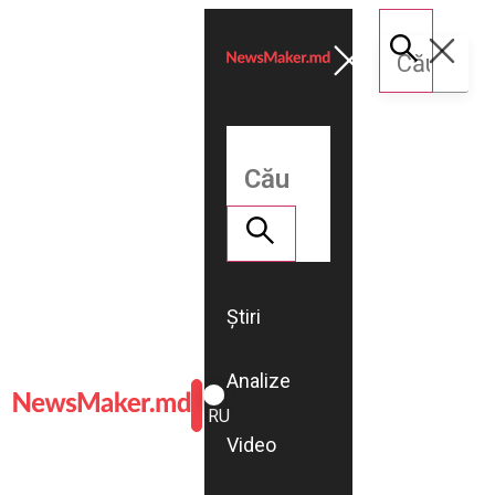
Știri
Analize
ROMÂNĂ
RU
Video