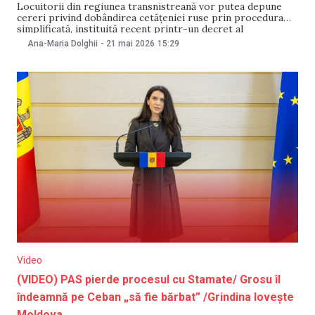
Locuitorii din regiunea transnistreană vor putea depune
cereri privind dobândirea cetățeniei ruse prin procedura
simplificată, instituită recent printr-un decret al
președintelui Rusiei, Vladimir Putin, începând cu 25 mai.
Ana-Maria Dolghii
-
21 mai 2026
15:29
Anunțul a fost făcut de ambasada Rusiei la Chișinău.
„Constatăm o creștere rapidă a numărului de solicitări din
partea persoanelor care doresc
Video
(VIDEO) PAS pierde procesul cu Stamate/ Grosu îl
îndeamnă pe Ceban „să fie bărbat” /Grindina lovește
Moldova