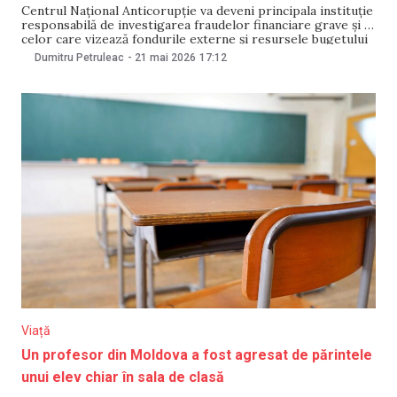
Centrul Național Anticorupție va deveni principala instituție
responsabilă de investigarea fraudelor financiare grave și a
celor care vizează fondurile externe și resursele bugetului
UE, potrivit unui proiect de lege votat pe 21 mai în prima
Dumitru Petruleac
-
21 mai 2026
17:12
lectură de 57 de deputați. Totodată, directorul CNA nu va
mai fi limitat la un
Viață
Un profesor din Moldova a fost agresat de părintele
unui elev chiar în sala de clasă