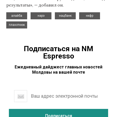
результаты», — добавил он.
,
,
,
,
алайба
нарэ
нацбанк
нкфр
плахотнюк
Подписаться на NM
Espresso
Ежедневный дайджест главных новостей
Молдовы на вашей почте