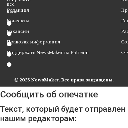
все
Редакция
Пр
ясно
Контакты
Га
Вакансии
Ра
Правовая информация
Со
Поддержать NewsMaker на Patreon
От
© 2025 NewsMaker. Все права защищены.
Сообщить об опечатке
Текст, который будет отправлен
нашим редакторам: