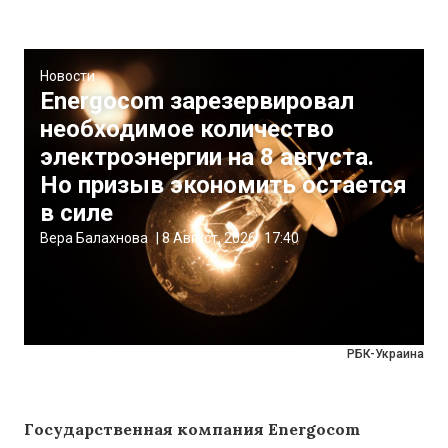
Новости
Energocom зарезервировал
необходимое количество
электроэнергии на 8 августа.
Но призыв экономить остается
в силе
Вера Балахнова
|
8 Август, 2026
17:40
РБК-Украина
Государственная компания Energocom