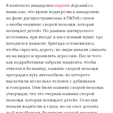
издание
В контексте инцидента
dejeanul.ro
написало, что врачи подверглись нападению
на фоне распространяемых в TikTok слухов
о якобы «машине скорой помощи, которая
похищает детей». По данным цитируемого
источника, при въезде в населенный пункт, где
находился пациент, бригада остановилась,
чтобы спросить дорогу, но люди начали снимать
их на видео и проявлять агрессию. После того
как медработники забрали пациента, чтобы
отвезти в больницу, машине скорой помощи
преградил путь автомобиль, из которого
выскочили несколько человек с дубинками
и топорами. Они били машину скорой помощи,
утверждая, что это «черная машина скорой
помощи, которая похищает детей». Осколки
попали водителю в глаза, но он смог доехать
до Клуж-Напоки. Водителю скорой помощи