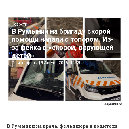
Новости
В Румынии на бригаду скорой
помощи напали с топором. Из-
за фейка о «скорой, ворующей
детей»
Ольга Горчак
|
9 Август, 2026
14:39
dejeanul.ro
В Румынии на врача, фельдшера и водителя