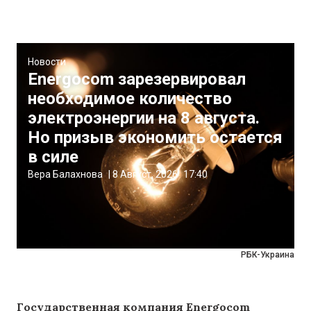
Новости
Energocom зарезервировал
необходимое количество
электроэнергии на 8 августа.
Но призыв экономить остается
в силе
Вера Балахнова
|
8 Август, 2026
17:40
РБК-Украина
Государственная компания Energocom