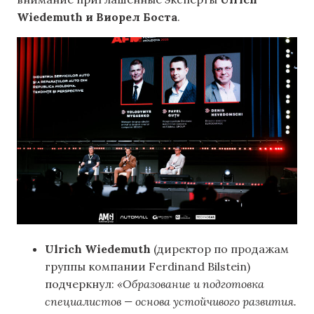
Wiedemuth и Виорел Боста
.
Ulrich Wiedemuth
(директор по продажам
группы компании Ferdinand Bilstein)
подчеркнул:
«Образование и подготовка
специалистов — основа устойчивого развития.