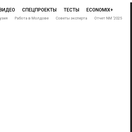
ВИДЕО
СПЕЦПРОЕКТЫ
ТЕСТЫ
ECONOMIX+
узия
Работа в Молдове
Советы эксперта
Отчет NM ‘2025