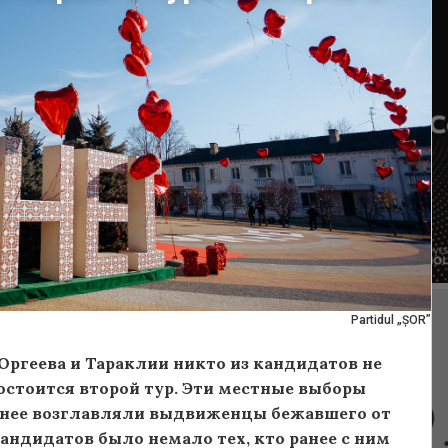
Partidul „ȘOR”
ргеева и Тараклии никто из кандидатов не
 состоится второй тур. Эти местные выборы
ранее возглавляли выдвиженцы бежавшего от
андидатов было немало тех, кто ранее с ним