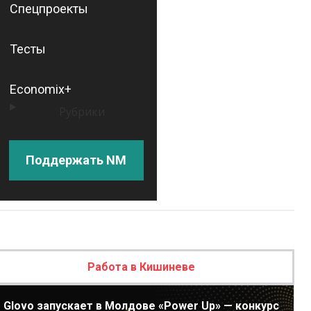
Спецпроекты
Тесты
Economix+
Рубрики
Поддержать NM
Работа в Кишиневе
Glovo запускает в Молдове «Power Up» — конкурс