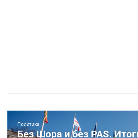
Политика
Без Шора и без PAS. Итог