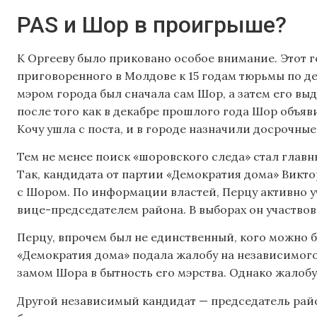
PAS и Шор в проигрыше?
К Оргееву было приковано особое внимание. Этот 
приговоренного в Молдове к 15 годам тюрьмы по дел
мэром города был сначала сам Шор, а затем его выд
после того как в декабре прошлого года Шор объя
Кочу ушла с поста, и в городе назначили досрочные
Тем не менее поиск «шоровского следа» стал гла
Так, кандидата от партии «Демократия дома» Викто
с Шором. По информации властей, Перцу активно уч
вице-председателем района. В выборах он участвова
Перцу, впрочем был не единственный, кого можно б
«Демократия дома» подала жалобу на независимог
замом Шора в бытность его мэрства. Однако жалоб
Другой независимый кандидат — председатель рай