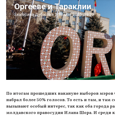
Оргееве и Тараклии
Екатерина Дубасова
|
18 мая, 2026
19:39
По итогам прошедших накануне выборов мэров О
набрал более 50% голосов. То есть и там, и там
вызывают особый интерес, так как оба города 
молдавского правосудия Илана Шора. И среди к