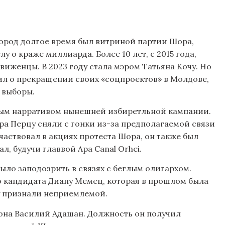
город долгое время был витриной партии Шора,
у о краже миллиарда. Более 10 лет, с 2015 года,
виженцы. В 2023 году стала мэром Татьяна Кочу. Но
вил о прекращении своих «соцпроектов» в Молдове,
 выборы.
вным нарративом нынешней избиретльной кампании.
ра Перцу сняли с гонки из-за предполагаемой связи
аствовал в акциях протеста Шора, он также был
л, будучи главвой Apa Canal Orhei.
ыло заподозрить в связях с беглым олигархом.
о кандидата Диану Мемец, которая в прошлом была
у признали неприемлемой.
она Василий Адашан. Должность он получил