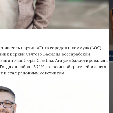
ставитель партии «Лига городов и коммун» (LOC)
енник церкви Святого Василия Бессарабской
ции Filantropia Crestina. Ага уже баллотировался в
. Тогда он набрал 5,72% голосов избирателей и занял
ет и стал районным советником.