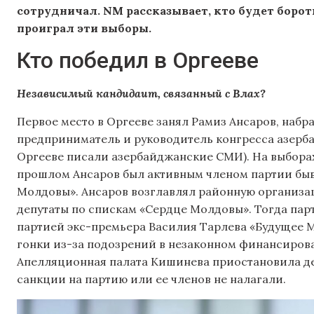
сотрудничал. NM рассказывает, кто будет бороть
проиграл эти выборы.
Кто победил в Оргееве
Независимый кандидаит, связанный с Влах?
Первое место в Оргееве занял Рамиз Ансаров, набр
предприниматель и руководитель конгресса азерб
Оргееве писали азербайджанские СМИ). На выборах
прошлом Ансаров был активным членом партии быв
Молдовы». Ансаров возглавлял районную организац
депутаты по спискам «Сердце Молдовы». Тогда пар
партией экс-премьера Василия Тарлева «Будущее 
гонки из-за подозрений в незаконном финансирован
Апелляционная палата Кишинева приостановила де
санкции на партию или ее членов не налагали.