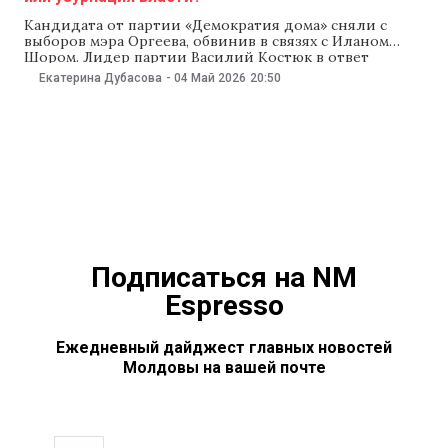
Кандидата от партии «Демократия дома» сняли с
выборов мэра Оргеева, обвинив в связях с Иланом
Шором. Лидер партии Василий Костюк в ответ
обвинил Центризбирком в политическом
Екатерина Дубасова
-
04 Май 2026
20:50
вмешательстве в выборы по указке правящей партии
PAS. Его поддержали другие оппозиционные
политики. О том, почему ЦИК заподозрил Костюка в
связях с Шором, что
Подписаться на NM
Espresso
Ежедневный дайджест главных новостей
Молдовы на вашей почте