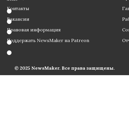
Контакты
Га
Вакансии
Ра
Правовая информация
Со
Поддержать NewsMaker на Patreon
От
© 2025 NewsMaker. Все права защищены.