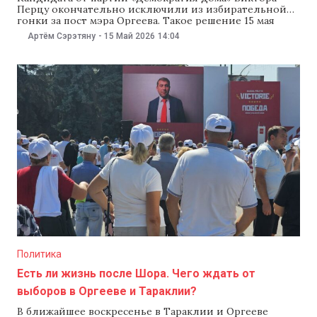
Перцу окончательно исключили из избирательной
гонки за пост мэра Оргеева. Такое решение 15 мая
приняла Высшая судебная палата (ВСП). ВСП
Артём Сэрэтяну
-
15 Май 2026
14:04
отклонила иск партии «Демократия дома» и оставила
в силе решение Апелляционной палаты Бельц. Ранее
Апелляционная палата Бельц 12 мая отменила
решение суда первой инстанции и исключила
Политика
Есть ли жизнь после Шора. Чего ждать от
выборов в Оргееве и Тараклии?
В ближайшее воскресенье в Тараклии и Оргееве