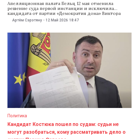
Апелляционная палата Бельц 12 мая отменила
решение суда первой инстанции и исключила
кандидата от партии «Демократия дома» Виктора
Перцу из избирательной гонки за пост мэра Оргеева.
Артём Сэрэтяну
-
12 Май 2026
18:47
Лидер партии «Демократия дома» Василе Костюк
сказал, что обжалует это решение в Высшей судебной
палате (ВСП). Апелляционная палата Бельц
полностью отменила решение суда Оргеева
Политика
Кандидат Костюка пошел по судам: судьи не
могут разобраться, кому рассматривать дело о