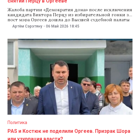
снятии Перцу в Оргееве
Жалоба партии «Демократия дома» после исключения
кандидата Виктора Перцу из избирательной гонки за
пост мэра Оргеев дошла до Высшей судебной палаты
(ВСП). Это произошло после того, как Апелляционная
Артём Сэрэтяну
-
06 Май 2026
18:45
палата передала дело в суд Оргеева, а тот отказался
рассматривать иск и заявил о «конфликте
компетенции» между инстанциями. Костюк назвал
ситуацию «беспрецедентным
Политика
PAS и Костюк не поделили Оргеев. Призрак Шора
или узурпация власти?