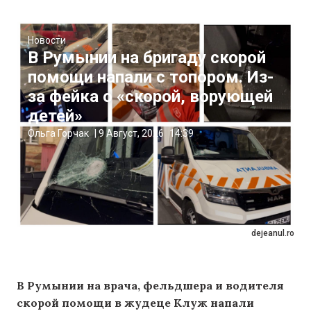
Новости
В Румынии на бригаду скорой
помощи напали с топором. Из-
за фейка о «скорой, ворующей
детей»
Ольга Горчак
|
9 Август, 2026
14:39
dejeanul.ro
В Румынии на врача, фельдшера и водителя
скорой помощи в жудеце Клуж напали