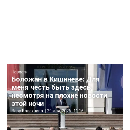
Новости
Боложан в Кишиневе: Для
меня честь быть здесь,
несмотря на плохие новости
этой ночи
Вера Балахнова
|
29 мая, 2026
11:16