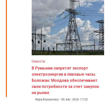
Новости
В Румынии запретят экспорт
электроэнергии в пиковые часы.
Боложан: Молдова обеспечивает
свои потребности за счет закупок
на рынке
Вера Балахнова
-
06 Авг. 2026
17:23