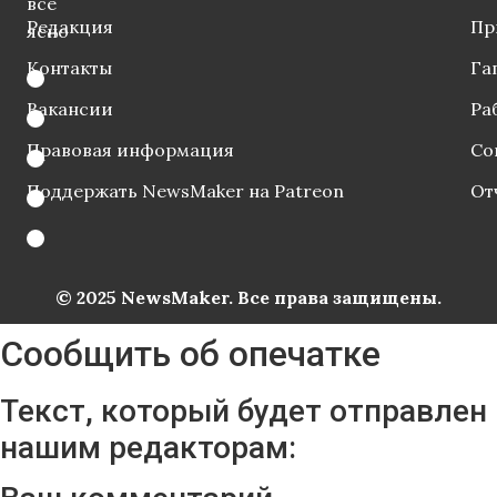
все
Редакция
Пр
ясно
Контакты
Га
Вакансии
Ра
Правовая информация
Со
Поддержать NewsMaker на Patreon
От
© 2025 NewsMaker. Все права защищены.
Сообщить об опечатке
Текст, который будет отправлен
нашим редакторам: