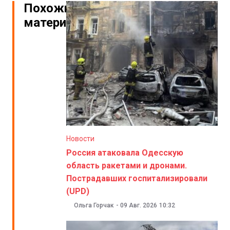
Похожие
материалы
Новости
Россия атаковала Одесскую
область ракетами и дронами.
Пострадавших госпитализировали
(UPD)
Ольга Горчак
-
09 Авг. 2026
10:32